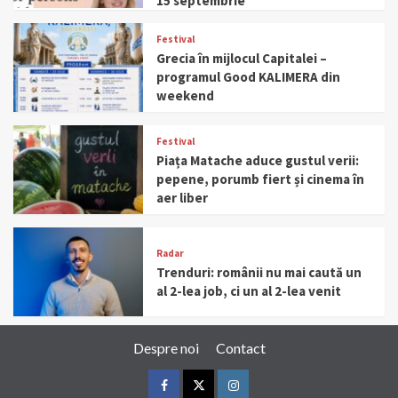
15 septembrie
Festival
Grecia în mijlocul Capitalei –
programul Good KALIMERA din
weekend
Festival
Piața Matache aduce gustul verii:
pepene, porumb fiert și cinema în
aer liber
Radar
Trenduri: românii nu mai caută un
al 2-lea job, ci un al 2-lea venit
Despre noi
Contact