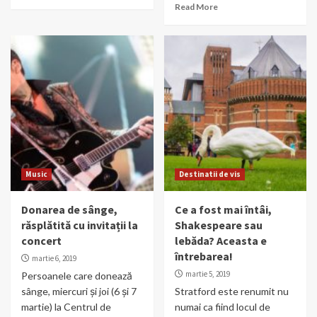
Read More
Music
Destinatii de vis
Donarea de sânge,
Ce a fost mai întâi,
răsplătită cu invitații la
Shakespeare sau
concert
lebăda? Aceasta e
întrebarea!
martie 6, 2019
martie 5, 2019
Persoanele care donează
sânge, miercuri și joi (6 și 7
Stratford este renumit nu
martie) la Centrul de
numai ca fiind locul de