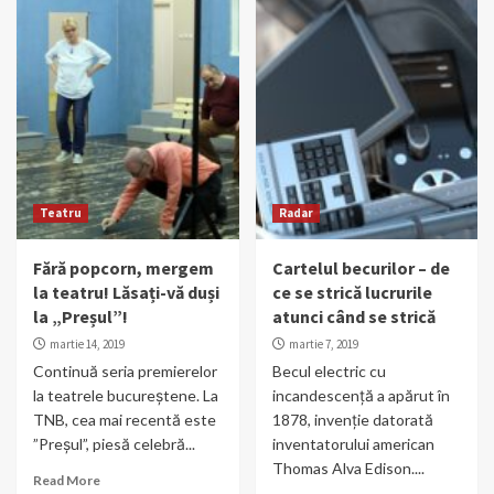
Teatru
Radar
Fără popcorn, mergem
Cartelul becurilor – de
la teatru! Lăsați-vă duși
ce se strică lucrurile
la „Preșul”!
atunci când se strică
martie 14, 2019
martie 7, 2019
Continuă seria premierelor
Becul electric cu
la teatrele bucureștene. La
incandescență a apărut în
TNB, cea mai recentă este
1878, invenție datorată
”Preșul”, piesă celebră...
inventatorului american
Thomas Alva Edison....
Read More