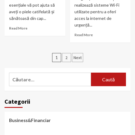
esențiale vă pot ajuta să
realizează sisteme Wi-Fi
aveți o piele catifelată și
utilizate pentru a oferi
sănătoasă din cap...
acces la internet de
urgență...
Read More
Read More
Paginație
1
2
Next
articole
Caută
după:
Categorii
Business&Financiar