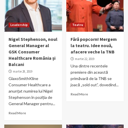
Leadership
Teatru
Nigel Stephenson, noul
Fără popcorn! Mergem
General Manager al
la teatru. Idee nouă,
GSK Consumer
afacere veche la TNB
Healthcare România și
martie 22, 2019
Balcani
Una dintre recentele
martie 28, 2019
premiere din această
GlaxoSmithKline
primăvară de la TNB se
Consumer Healthcare a
joacă „sold out”, dovedind...
anunțat numirea lui Nigel
Read More
Stephenson în poziția de
General Manager pentru...
Read More