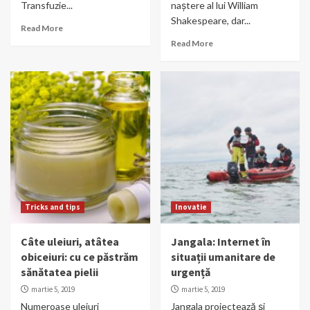
Transfuzie...
naștere al lui William
Shakespeare, dar...
Read More
Read More
Tricks and tips
Inovatie
Câte uleiuri, atâtea
Jangala: Internet în
obiceiuri: cu ce păstrăm
situații umanitare de
sănătatea pielii
urgență
martie 5, 2019
martie 5, 2019
Numeroase uleiuri
Jangala proiectează și