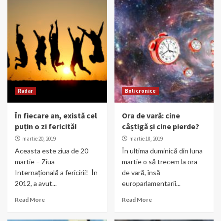
Radar
Boli cronice
În fiecare an, există cel
Ora de vară: cine
puțin o zi fericită!
câștigă și cine pierde?
martie 20, 2019
martie 18, 2019
Aceasta este ziua de 20
În ultima duminică din luna
martie – Ziua
martie o să trecem la ora
Internațională a fericirii! În
de vară, însă
2012, a avut...
europarlamentarii...
Read More
Read More