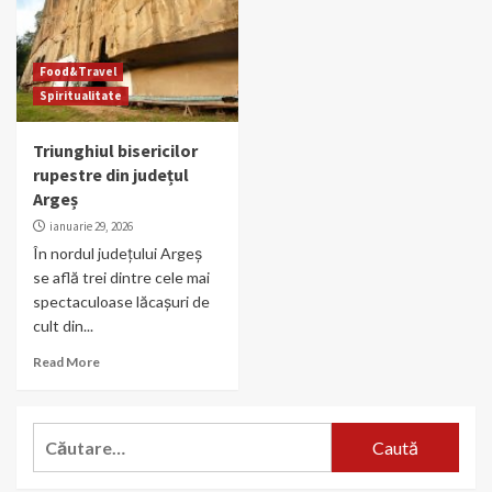
Food&Travel
Spiritualitate
Triunghiul bisericilor
rupestre din județul
Argeș
ianuarie 29, 2026
În nordul județului Argeș
se află trei dintre cele mai
spectaculoase lăcașuri de
cult din...
Read More
Caută
după: