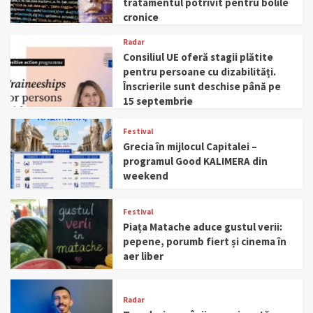
tratamentul potrivit pentru bolile
cronice
Radar
Consiliul UE oferă stagii plătite
pentru persoane cu dizabilități.
Înscrierile sunt deschise până pe
15 septembrie
Festival
Grecia în mijlocul Capitalei –
programul Good KALIMERA din
weekend
Festival
Piața Matache aduce gustul verii:
pepene, porumb fiert și cinema în
aer liber
Radar