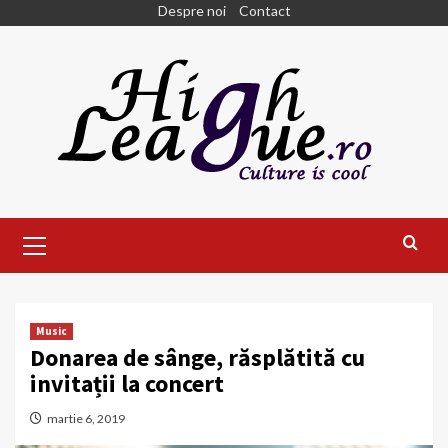
Skip
Despre noi
Contact
to
content
Primary
Menu
Music
Donarea de sânge, răsplătită cu
invitații la concert
martie 6, 2019