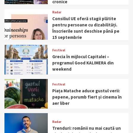
cronice
Radar
Consiliul UE oferă stagii plătite
pentru persoane cu dizabilități.
Înscrierile sunt deschise până pe
15 septembrie
Festival
Grecia în mijlocul Capitalei –
programul Good KALIMERA din
weekend
Festival
Piața Matache aduce gustul verii:
pepene, porumb fiert și cinema în
aer liber
Radar
Trenduri: românii nu mai caută un