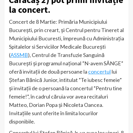
la concert.
Concert de 8 Martie: Primăria Municipiului
Bucureşti, prin creart, și Centrul pentru Tineret al
Municipiului Bucuresti, împreună cu Administrația
Spitalelor si Serviciilor Medicale București
(
ASSMB
), Centrul de Transfuzie Sanguină
București și programul național ”N-avem SÂNGE”
oferă invitații de două persoane la
concertul
lui
Ștefan Bănică Junior, intitulat ”Te iubesc femeie”
și invitații de o persoană la concertul ”Pentru tine
femeie!”, în cadrul căruia vor avea recitaluri
Matteo, Dorian Popa și Nicoleta Oancea.
Invitațiile sunt oferite în limita locurilor
disponibile.
Concertul lui Ștefan Bănică Jr. va avea loc vineri, 8