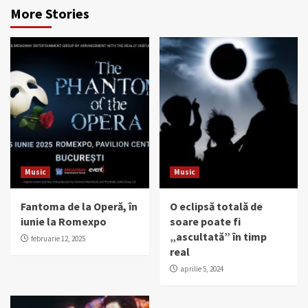
More Stories
Music
Music
Fantoma de la Operă, în
O eclipsă totală de
iunie la Romexpo
soare poate fi
„ascultată” în timp
februarie 12, 2025
real
aprilie 5, 2024