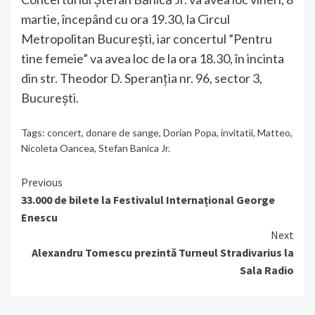
martie, începând cu ora 19.30, la Circul
Metropolitan București, iar concertul ”Pentru
tine femeie” va avea loc de la ora 18.30, în incinta
din str. Theodor D. Speranția nr. 96, sector 3,
București.
Tags:
concert
,
donare de sange
,
Dorian Popa
,
invitatii
,
Matteo
,
Nicoleta Oancea
,
Stefan Banica Jr.
Continue
Previous
33.000 de bilete la Festivalul Internațional George
Reading
Enescu
Next
Alexandru Tomescu prezintă Turneul Stradivarius la
Sala Radio