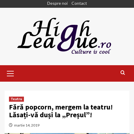
Skip
Despre noi
Contact
to
content
Primary
Menu
Teatru
Fără popcorn, mergem la teatru!
Lăsați-vă duși la „Preșul”!
martie 14, 2019