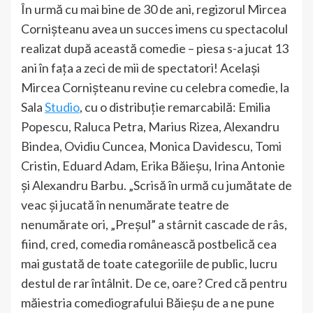
În urmă cu mai bine de 30 de ani, regizorul Mircea
Cornișteanu avea un succes imens cu spectacolul
realizat după această comedie – piesa s-a jucat 13
ani în fața a zeci de mii de spectatori! Același
Mircea Cornișteanu revine cu celebra comedie, la
Sala
Studio
, cu o distribuție remarcabilă: Emilia
Popescu, Raluca Petra, Marius Rizea, Alexandru
Bindea, Ovidiu Cuncea, Monica Davidescu, Tomi
Cristin, Eduard Adam, Erika Băieșu, Irina Antonie
și Alexandru Barbu. „Scrisă în urmă cu jumătate de
veac și jucată în nenumărate teatre de
nenumărate ori, „Preșul” a stârnit cascade de râs,
fiind, cred, comedia românească postbelică cea
mai gustată de toate categoriile de public, lucru
destul de rar întâlnit. De ce, oare? Cred că pentru
măiestria comediografului Băieșu de a ne pune