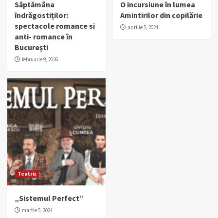
Săptămâna
O incursiune în lumea
îndrăgostiților:
Amintirilor din copilărie
spectacole romance si
aprilie 5, 2024
anti- romance în
București
februarie 9, 2026
Teatru
„Sistemul Perfect”
martie 5, 2024