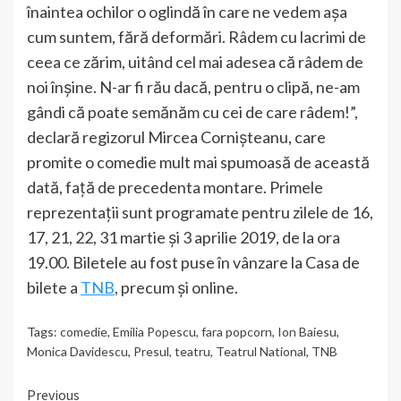
înaintea ochilor o oglindă în care ne vedem așa
cum suntem, fără deformări. Râdem cu lacrimi de
ceea ce zărim, uitând cel mai adesea că râdem de
noi înșine. N-ar fi rău dacă, pentru o clipă, ne-am
gândi că poate semănăm cu cei de care râdem!”,
declară regizorul Mircea Cornișteanu, care
promite o comedie mult mai spumoasă de această
dată, față de precedenta montare. Primele
reprezentații sunt programate pentru zilele de 16,
17, 21, 22, 31 martie și 3 aprilie 2019, de la ora
19.00. Biletele au fost puse în vânzare la Casa de
bilete a
TNB
, precum și online.
Tags:
comedie
,
Emilia Popescu
,
fara popcorn
,
Ion Baiesu
,
Monica Davidescu
,
Presul
,
teatru
,
Teatrul National
,
TNB
Continue
Previous