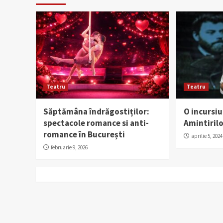
Teatru
Teatru
Săptămâna îndrăgostiților:
O incursi
spectacole romance si anti-
Amintirilo
romance în București
aprilie 5, 2024
februarie 9, 2026