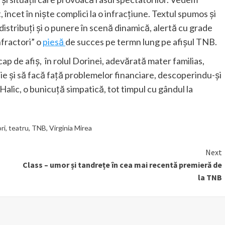
 încet în niște complici la o infracțiune. Textul spumos și
t distribuți și o punere în scenă dinamică, alertă cu grade
nfractori” o
piesă
de succes pe termn lung pe afișul TNB.
cap de afiș, în rolul Dorinei, adevărată mater familias,
lie și să facă față problemelor financiare, descoperindu-și
Halic, o bunicuță simpatică, tot timpul cu gândul la
ori
,
teatru
,
TNB
,
Virginia Mirea
Next
Class – umor și tandrețe în cea mai recentă premieră de
la TNB