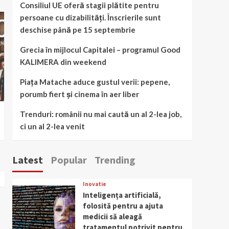
Consiliul UE oferă stagii plătite pentru
persoane cu dizabilități. Înscrierile sunt
deschise până pe 15 septembrie
Grecia în mijlocul Capitalei – programul Good
KALIMERA din weekend
Piața Matache aduce gustul verii: pepene,
porumb fiert și cinema în aer liber
Trenduri: românii nu mai caută un al 2-lea job,
ci un al 2-lea venit
Latest
Popular
Trending
Inovatie
Inteligența artificială,
folosită pentru a ajuta
medicii să aleagă
tratamentul potrivit pentru