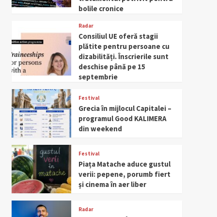
bolile cronice
Radar
Consiliul UE oferă stagii
plătite pentru persoane cu
dizabilități. Înscrierile sunt
deschise până pe 15
septembrie
Festival
Grecia în mijlocul Capitalei –
programul Good KALIMERA
din weekend
Festival
Piața Matache aduce gustul
verii: pepene, porumb fiert
și cinema în aer liber
Radar