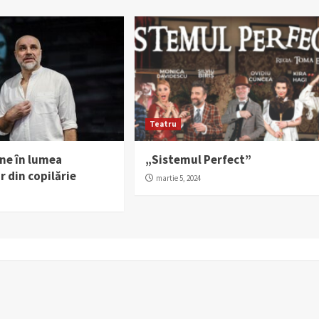
Teatru
une în lumea
„Sistemul Perfect”
r din copilărie
martie 5, 2024