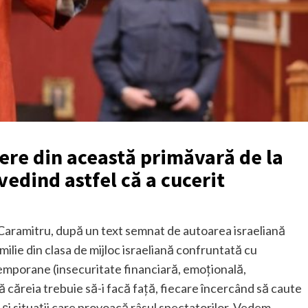
ere din această primăvară de la
vedind astfel că a cucerit
n Caramitru, după un text semnat de autoarea israeliană
amilie din clasa de mijloc israeliană confruntată cu
emporane (insecuritate financiară, emoțională,
 căreia trebuie să-i facă față, fiecare încercând să caute
i și situații care provoacă râsul spectatorilor. Vedem