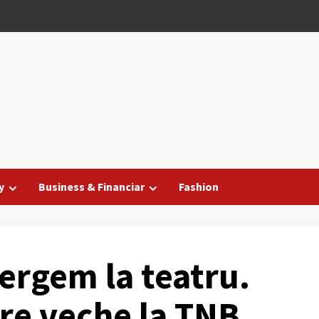
y
Business & Financiar
Fashion
ergem la teatru.
re veche la TNB