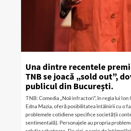
Una dintre recentele premi
TNB se joacă „sold out”, do
publicul din București.
TNB: Comedia „Noii infractori”, în regia lui Io
Edna Mazia, oferă posibilitatea întâlnirii cu o f
problemele cotidiene specifice societății cont
sentimentală). Personajele au propria problemă
soluția salvatoare. De aici, o serie de întâmplăr