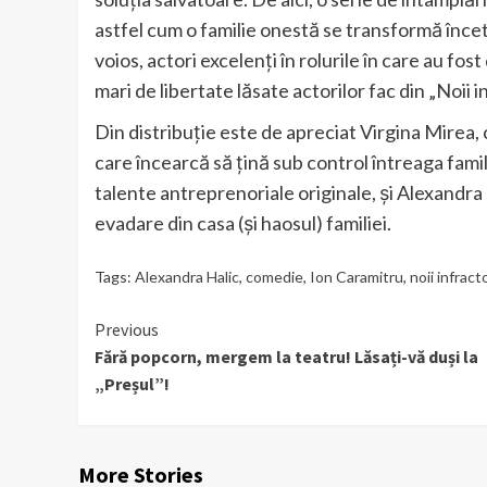
astfel cum o familie onestă se transformă încet,
voios, actori excelenți în rolurile în care au fos
mari de libertate lăsate actorilor fac din „Noii i
Din distribuție este de apreciat Virgina Mirea, 
care încearcă să țină sub control întreaga fami
talente antreprenoriale originale, și Alexandra 
evadare din casa (și haosul) familiei.
Tags:
Alexandra Halic
,
comedie
,
Ion Caramitru
,
noii infract
Continue
Previous
Fără popcorn, mergem la teatru! Lăsați-vă duși la
Reading
„Preșul”!
More Stories