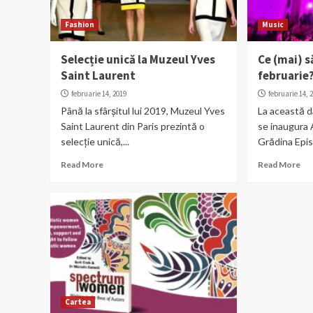
Fashion
Music
Selecție unică la Muzeul Yves
Ce (mai) 
Saint Laurent
februarie
februarie 14, 2019
februarie 14, 
Până la sfârșitul lui 2019, Muzeul Yves
La această d
Saint Laurent din Paris prezintă o
se inaugura 
selecție unică,...
Grădina Episc
Read More
Read More
Cartea