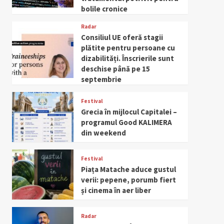
bolile cronice
Radar
Consiliul UE oferă stagii
plătite pentru persoane cu
dizabilități. Înscrierile sunt
deschise până pe 15
septembrie
Festival
Grecia în mijlocul Capitalei –
programul Good KALIMERA
din weekend
Festival
Piața Matache aduce gustul
verii: pepene, porumb fiert
și cinema în aer liber
Radar