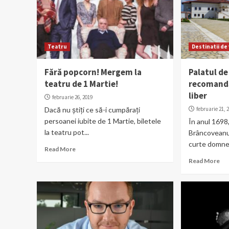
Teatru
Destinatii de 
Fără popcorn! Mergem la
Palatul de
teatru de 1 Martie!
recomandă
liber
februarie 26, 2019
Dacă nu știți ce să-i cumpărați
februarie 21, 
persoanei iubite de 1 Martie, biletele
În anul 1698
la teatru pot...
Brâncoveanu a
curte domneas
Read More
Read More