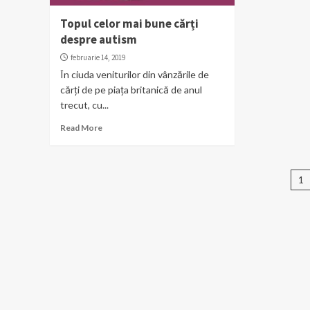
Topul celor mai bune cărți
despre autism
februarie 14, 2019
În ciuda veniturilor din vânzările de
cărți de pe piața britanică de anul
trecut, cu...
Read More
Pa
1
ar