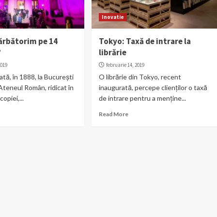
Inovatie
sărbătorim pe 14
Tokyo: Taxă de intrare la
?
librărie
2019
februarie 14, 2019
ată, în 1888, la București
O librărie din Tokyo, recent
Ateneul Român, ridicat în
inaugurată, percepe clienților o taxă
opiei,...
de intrare pentru a menține...
Read More