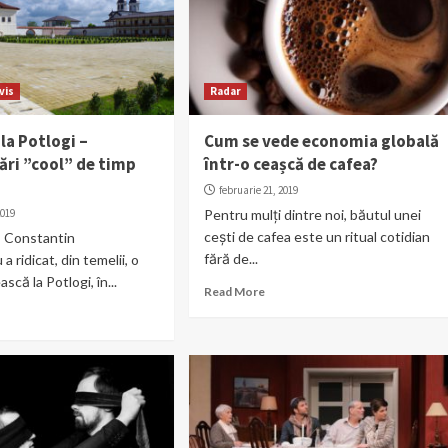
vis
Radar
 la Potlogi –
Cum se vede economia globală
ri ”cool” de timp
într-o ceașcă de cafea?
februarie 21, 2019
2019
Pentru mulți dintre noi, băutul unei
cești de cafea este un ritual cotidian
, Constantin
fără de...
 ridicat, din temelii, o
că la Potlogi, în...
Read More