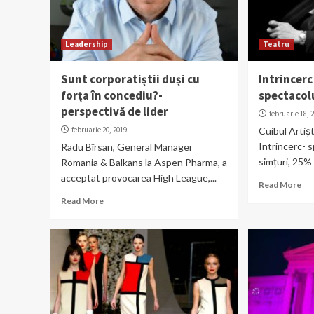
Leadership
Teatru
Sunt corporatiștii duși cu
Intrincerc
forța în concediu?-
spectacolu
perspectivă de lider
februarie 18, 
februarie 20, 2019
Cuibul Artiști
Intrincerc- 
Radu Bîrsan, General Manager
simțuri, 25% 
Romania & Balkans la Aspen Pharma, a
acceptat provocarea High League,...
Read More
Read More