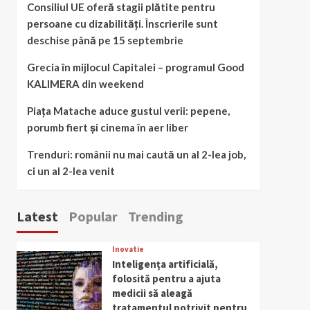
Consiliul UE oferă stagii plătite pentru
persoane cu dizabilități. Înscrierile sunt
deschise până pe 15 septembrie
Grecia în mijlocul Capitalei – programul Good
KALIMERA din weekend
Piața Matache aduce gustul verii: pepene,
porumb fiert și cinema în aer liber
Trenduri: românii nu mai caută un al 2-lea job,
ci un al 2-lea venit
Latest
Popular
Trending
Inovatie
Inteligența artificială,
folosită pentru a ajuta
medicii să aleagă
tratamentul potrivit pentru