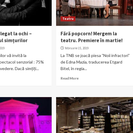
Teatru
 legat la ochi –
Fără popcorn! Mergem la
l simțurilor
teatru. Premiere în martie!
2019
februarie 15, 2019
lor vă invită la
La TNB se joacă piesa ”Noii infractori”
spectacol senzorial : 75%
de Edna Mazia, traducerea Etgard
vedere. Dacă simțiți...
Bitel, în regia...
Read More