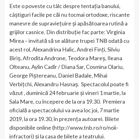
Este o poveste cu tâlc despre tentaţia banului,
câştiguri facile pe căi nu tocmai ortodoxe, riscante
manevre de supravieţuire şi apăsătoarea rutină a
grijilor casnice. Din distribuție fac parte: Virginia
Mirea – invitată să se alăture trupei TNB odată cu
acest rol, Alexandrina Halic, Andrei Finţi, Silviu
Biriş, Afrodita Androne, Teodora Mareş, Ileana
Olteanu, Aylin Cadîr / Diana Sar, Cosmina Olariu,
George Piştereanu, Daniel Badale, Mihai
Verbiţchi, Alexandru Hasnaş. Spectacolul poate fi
văzut , duminică 24 februarie şi vineri 1 martie, la
Sala Mare, cu începere de la ora 19.30. Premiera
oficială a spectacolului va avea loc joi, 7 martie
2019, la ora 19.30, în prezența autoarei. Bilete
disponibile online (http://www.tnb.ro/ro/noii-
infractori) și la casa de bilete a teatrului.