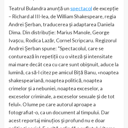
Teatrul Bulandra anunță un
spectacol
de excepție
– Richard al III-lea, de William Shakespeare, regia
Andrei Şerban, traducerea și adaptarea Daniela
Dima. Din distribuție: Marius Manole, George
Ivașcu, Rodica Lazăr, Cornel Scripcaru. Regizorul
Andrei Șerban spune: ”Spectacolul, care se
conturează în repetiții cu o viteză și intensitate
mai mare decât cea cu care sunt obișnuit, aduce la
lumină, ca să-l citez pe amicul Biță Banu, «noaptea
shakespeariană, noaptea politică, noaptea
crimelor și a nebuniei, noaptea exceselor, a
exceselor criminale, a exceselor sexuale și de tot
felul». O lume pe care autorul aproape a
fotografiat-o, ca un document al timpului. Dar
acest reportaj minuțios și profund nu e doar