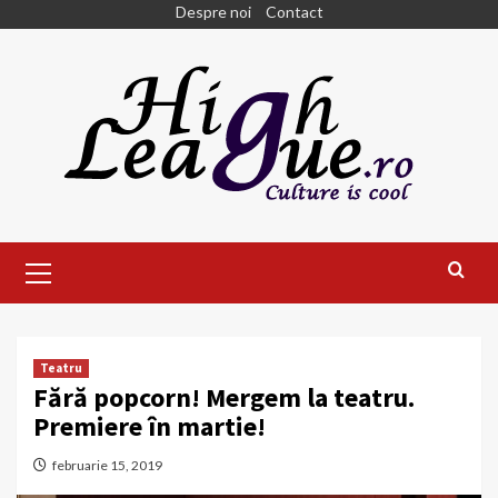
Skip
Despre noi
Contact
to
content
Primary
Menu
Teatru
Fără popcorn! Mergem la teatru.
Premiere în martie!
februarie 15, 2019