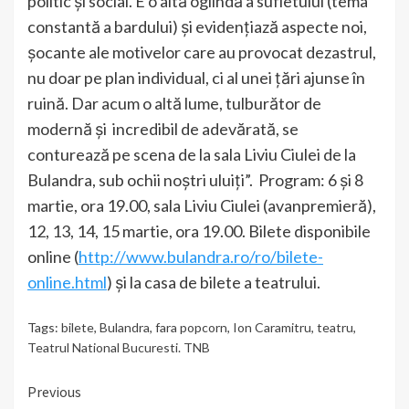
politic și social. E o altă oglindă a sufletului (tema
constantă a bardului) și evidențiază aspecte noi,
șocante ale motivelor care au provocat dezastrul,
nu doar pe plan individual, ci al unei țări ajunse în
ruină. Dar acum o altă lume, tulburător de
modernă și incredibil de adevărată, se
conturează pe scena de la sala Liviu Ciulei de la
Bulandra, sub ochii noștri uluiți”. Program: 6 și 8
martie, ora 19.00, sala Liviu Ciulei (avanpremieră),
12, 13, 14, 15 martie, ora 19.00. Bilete disponibile
online (
http://www.bulandra.ro/ro/bilete-
online.html
) și la casa de bilete a teatrului.
Tags:
bilete
,
Bulandra
,
fara popcorn
,
Ion Caramitru
,
teatru
,
Teatrul National Bucuresti. TNB
Continue
Previous