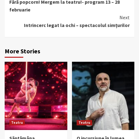
Fără popcorn! Mergem la teatru!- program 13 – 28
Reading
februarie
Next
Intrincerc legat la ochi – spectacolul simțurilor
More Stories
Teatru
Teatru
Săptămâna
O incursiune în lumea