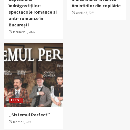
îndrăgostiților:
Amintirilor din copilărie
spectacole romance si
aprilie 5, 2024
anti- romance în
București
februarie 9, 2026
Teatru
„Sistemul Perfect”
martie 5, 2024