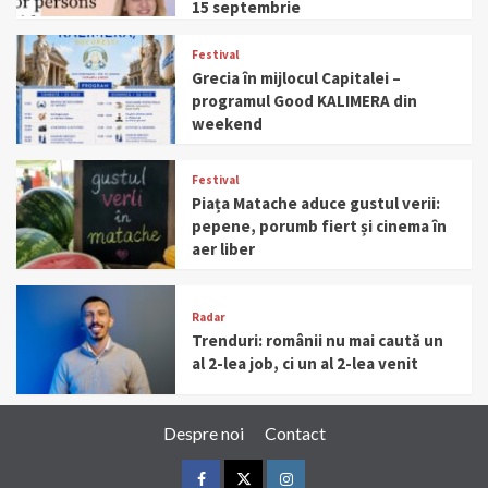
15 septembrie
Festival
Grecia în mijlocul Capitalei –
programul Good KALIMERA din
weekend
Festival
Piața Matache aduce gustul verii:
pepene, porumb fiert și cinema în
aer liber
Radar
Trenduri: românii nu mai caută un
al 2-lea job, ci un al 2-lea venit
Despre noi
Contact