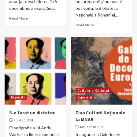
anunțat deschiderea, în 5
bucureștenii și nu numai
decembrie, a expoziției...
pot vizita, la Biblioteca
Națională a României,...
Read More
Read More
Cultura
Cultura1
Expozitii
Expozitii
S-a furat un dictator
Ziua Culturii Naționale
la MNAR
aprilie 5, 2024
ianuarie 10, 2024
O serigrafie a lui Andy
Warhol cu liderul comunist
Inaugurarea Galeriei de