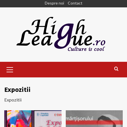
Skip
Despre noi
Contact
to
content
Primary
Menu
Expozitii
Expozitii