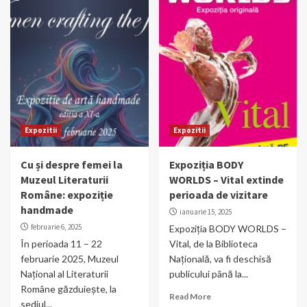
Expozitii
Expozitii
Cu și despre femei la
Expoziția BODY
Muzeul Literaturii
WORLDS – Vital extinde
Române: expoziție
perioada de vizitare
handmade
ianuarie 15, 2025
februarie 6, 2025
Expoziția BODY WORLDS –
În perioada 11 – 22
Vital, de la Biblioteca
februarie 2025, Muzeul
Națională, va fi deschisă
Național al Literaturii
publicului până la...
Române găzduiește, la
Read More
sediul...