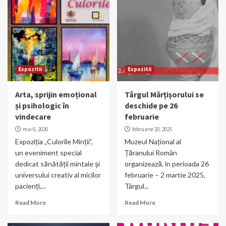
Expozitii
Expozitii
Arta, sprijin emoțional
Târgul Mărțișorului se
și psihologic în
deschide pe 26
vindecare
februarie
mai 6, 2026
februarie 20, 2025
Expoziția „Culorile Minții”,
Muzeul Național al
un eveniment special
Țăranului Român
dedicat sănătății mintale și
organizează, în perioada 26
universului creativ al micilor
februarie – 2 martie 2025,
pacienți,...
Târgul...
Read More
Read More