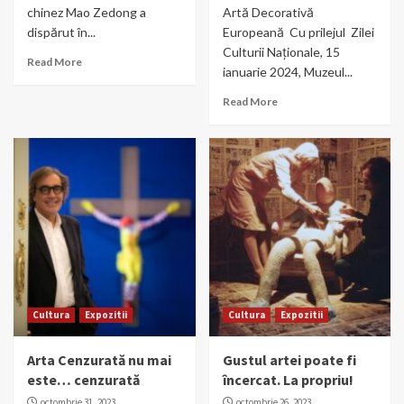
chinez Mao Zedong a
Artă Decorativă
dispărut în...
Europeană Cu prilejul Zilei
Culturii Naționale, 15
Read More
ianuarie 2024, Muzeul...
Read More
Cultura
Expozitii
Cultura
Expozitii
Arta Cenzurată nu mai
Gustul artei poate fi
este… cenzurată
încercat. La propriu!
octombrie 31, 2023
octombrie 26, 2023