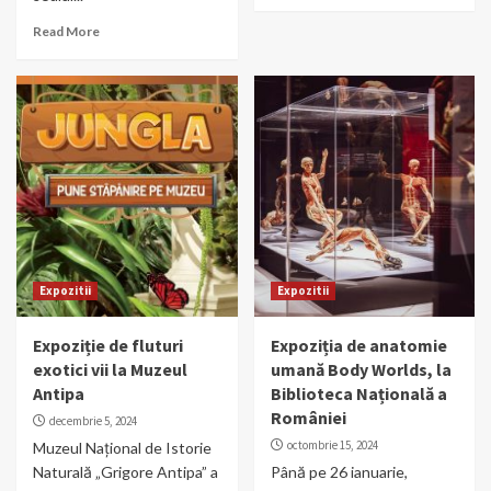
Read More
Expozitii
Expozitii
Expoziție de fluturi
Expoziția de anatomie
exotici vii la Muzeul
umană Body Worlds, la
Antipa
Biblioteca Națională a
României
decembrie 5, 2024
octombrie 15, 2024
Muzeul Național de Istorie
Naturală „Grigore Antipa” a
Până pe 26 ianuarie,