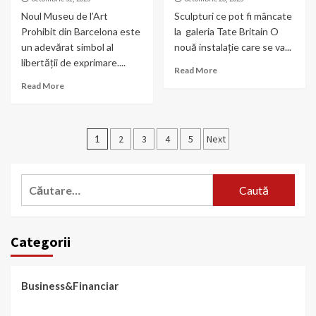
Noul Museu de l’Art
Sculpturi ce pot fi mâncate
Prohibit din Barcelona este
la galeria Tate Britain O
un adevărat simbol al
nouă instalație care se va...
libertății de exprimare....
Read More
Read More
Paginație
1
2
3
4
5
Next
articole
Caută
după:
Categorii
Business&Financiar