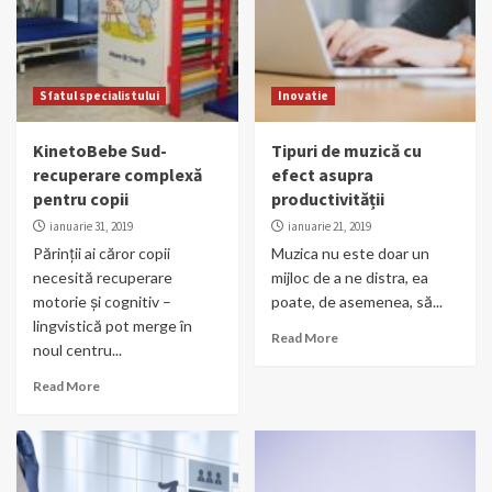
Sfatul specialistului
Inovatie
KinetoBebe Sud-
Tipuri de muzică cu
recuperare complexă
efect asupra
pentru copii
productivității
ianuarie 31, 2019
ianuarie 21, 2019
Părinții ai căror copii
Muzica nu este doar un
necesită recuperare
mijloc de a ne distra, ea
motorie și cognitiv –
poate, de asemenea, să...
lingvistică pot merge în
Read More
noul centru...
Read More