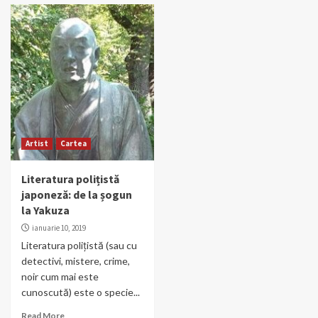
Artist
Cartea
Literatura polițistă
japoneză: de la șogun
la Yakuza
ianuarie 10, 2019
Literatura polițistă (sau cu
detectivi, mistere, crime,
noir cum mai este
cunoscută) este o specie...
Read More