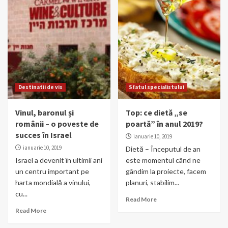
Destinatii de vis
Sfatul specialistului
Vinul, baronul și
Top: ce dietă „se
românii – o poveste de
poartă” în anul 2019?
succes în Israel
ianuarie 10, 2019
ianuarie 10, 2019
Dietă – Începutul de an
Israel a devenit în ultimii ani
este momentul când ne
un centru important pe
gândim la proiecte, facem
harta mondială a vinului,
planuri, stabilim...
cu...
Read More
Read More