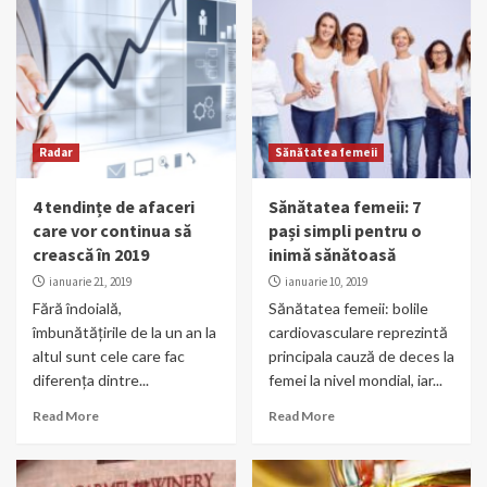
Radar
Sănătatea femeii
4 tendințe de afaceri
Sănătatea femeii: 7
care vor continua să
pași simpli pentru o
crească în 2019
inimă sănătoasă
ianuarie 21, 2019
ianuarie 10, 2019
Fără îndoială,
Sănătatea femeii: bolile
îmbunătățirile de la un an la
cardiovasculare reprezintă
altul sunt cele care fac
principala cauză de deces la
diferența dintre...
femei la nivel mondial, iar...
Read More
Read More