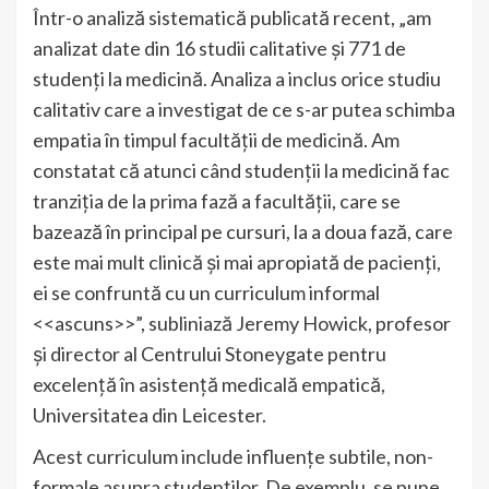
Într-o analiză sistematică publicată recent, „am
analizat date din 16 studii calitative și 771 de
studenți la medicină. Analiza a inclus orice studiu
calitativ care a investigat de ce s-ar putea schimba
empatia în timpul facultății de medicină. Am
constatat că atunci când studenții la medicină fac
tranziția de la prima fază a facultății, care se
bazează în principal pe cursuri, la a doua fază, care
este mai mult clinică și mai apropiată de pacienți,
ei se confruntă cu un curriculum informal
<<ascuns>>”, subliniază Jeremy Howick, profesor
și director al Centrului Stoneygate pentru
excelență în asistență medicală empatică,
Universitatea din Leicester.
Acest curriculum include influențe subtile, non-
formale asupra studenților. De exemplu, se pune