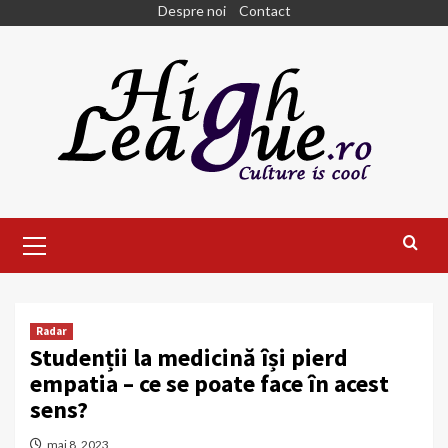
Skip
Despre noi
Contact
to
content
Primary
Menu
Radar
Studenții la medicină își pierd
empatia – ce se poate face în acest
sens?
mai 8, 2023