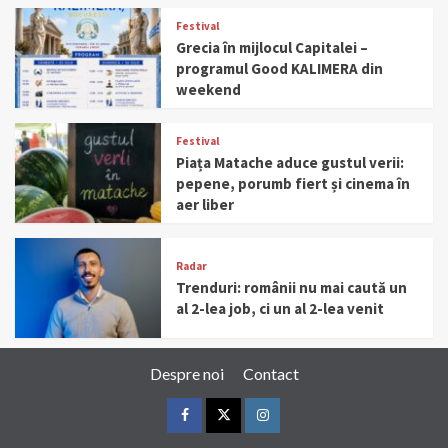
Festival
Grecia în mijlocul Capitalei –
programul Good KALIMERA din
weekend
Festival
Piața Matache aduce gustul verii:
pepene, porumb fiert și cinema în
aer liber
Radar
Trenduri: românii nu mai caută un
al 2-lea job, ci un al 2-lea venit
Despre noi
Contact
Facebook
Twitter
Instagram