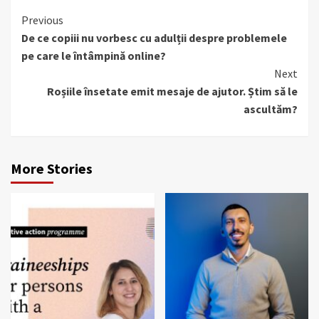
Continue
Previous
De ce copiii nu vorbesc cu adulții despre problemele
Reading
pe care le întâmpină online?
Next
Roșiile însetate emit mesaje de ajutor. Știm să le
ascultăm?
More Stories