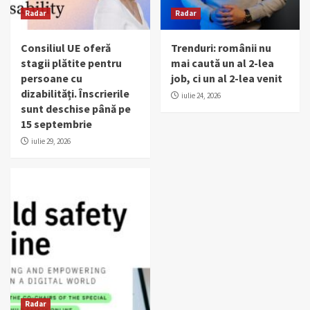
Radar
Radar
Consiliul UE oferă
Trenduri: românii nu
stagii plătite pentru
mai caută un al 2-lea
persoane cu
job, ci un al 2-lea venit
dizabilități. Înscrierile
iulie 24, 2026
sunt deschise până pe
15 septembrie
iulie 29, 2026
Radar