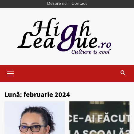
Skip
Despre noi
Contact
to
content
Primary
Menu
Lună:
februarie 2024