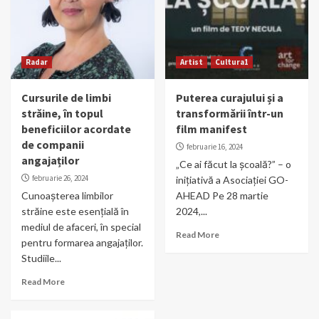
Radar
Artist
Cultura1
Cursurile de limbi
Puterea curajului și a
străine, în topul
transformării într-un
beneficiilor acordate
film manifest
de companii
februarie 16, 2024
angajaților
„Ce ai făcut la școală?” – o
februarie 26, 2024
inițiativă a Asociației GO-
Cunoașterea limbilor
AHEAD Pe 28 martie
străine este esențială în
2024,...
mediul de afaceri, în special
Read More
pentru formarea angajaților.
Studiile...
Read More