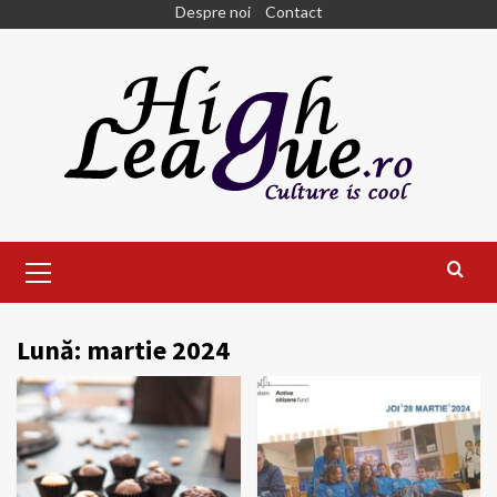
Skip
Despre noi
Contact
to
content
Primary
Menu
Lună:
martie 2024