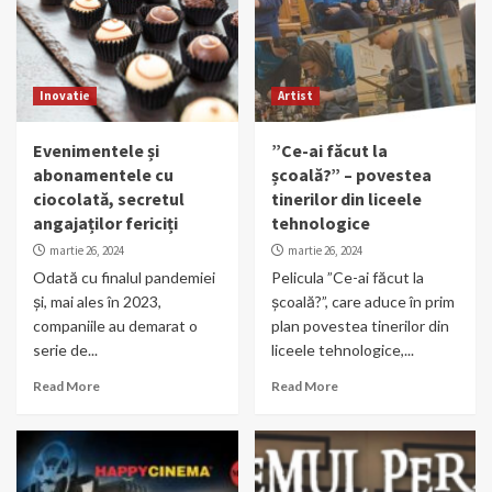
Inovatie
Artist
Evenimentele și
”Ce-ai făcut la
abonamentele cu
școală?” – povestea
ciocolată, secretul
tinerilor din liceele
angajaților fericiți
tehnologice
martie 26, 2024
martie 26, 2024
Odată cu finalul pandemiei
Pelicula ”Ce-ai făcut la
și, mai ales în 2023,
școală?”, care aduce în prim
companiile au demarat o
plan povestea tinerilor din
serie de...
liceele tehnologice,...
Read More
Read More