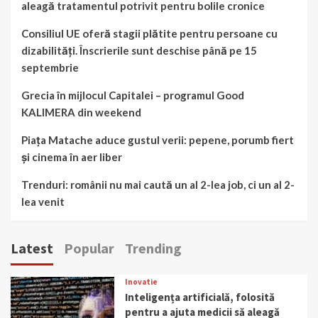
aleagă tratamentul potrivit pentru bolile cronice
Consiliul UE oferă stagii plătite pentru persoane cu
dizabilități. Înscrierile sunt deschise până pe 15
septembrie
Grecia în mijlocul Capitalei – programul Good
KALIMERA din weekend
Piața Matache aduce gustul verii: pepene, porumb fiert
și cinema în aer liber
Trenduri: românii nu mai caută un al 2-lea job, ci un al 2-
lea venit
Latest
Popular
Trending
Inovatie
Inteligența artificială, folosită
pentru a ajuta medicii să aleagă