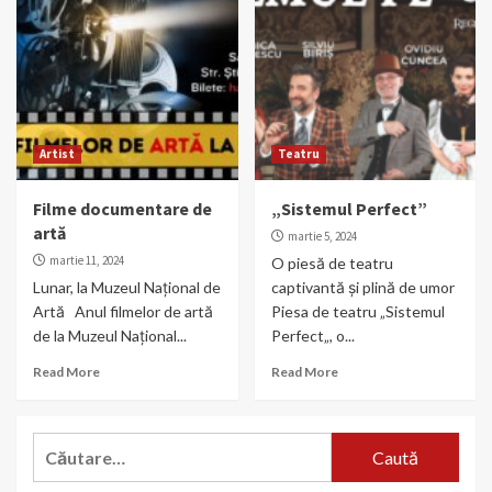
Artist
Teatru
Filme documentare de
„Sistemul Perfect”
artă
martie 5, 2024
martie 11, 2024
O piesă de teatru
Lunar, la Muzeul Național de
captivantă și plină de umor
Artă Anul filmelor de artă
Piesa de teatru „Sistemul
de la Muzeul Național...
Perfect„, o...
Read More
Read More
Caută
după: