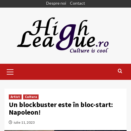
Skip
Despre noi
Contact
to
content
Primary
Menu
Artist
Cultura
Un blockbuster este în bloc-start:
Napoleon!
iulie 11, 2023