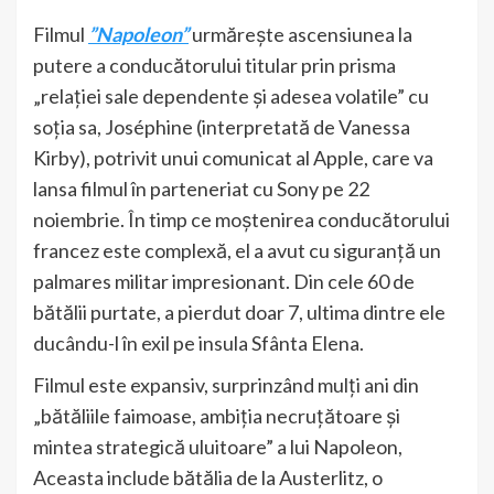
Filmul
”Napoleon”
urmărește ascensiunea la
putere a conducătorului titular prin prisma
„relației sale dependente și adesea volatile” cu
soția sa, Joséphine (interpretată de Vanessa
Kirby), potrivit unui comunicat al Apple, care va
lansa filmul în parteneriat cu Sony pe 22
noiembrie. În timp ce moștenirea conducătorului
francez este complexă, el a avut cu siguranță un
palmares militar impresionant. Din cele 60 de
bătălii purtate, a pierdut doar 7, ultima dintre ele
ducându-l în exil pe insula Sfânta Elena.
Filmul este expansiv, surprinzând mulți ani din
„bătăliile faimoase, ambiția necruțătoare și
mintea strategică uluitoare” a lui Napoleon,
Aceasta include bătălia de la Austerlitz, o