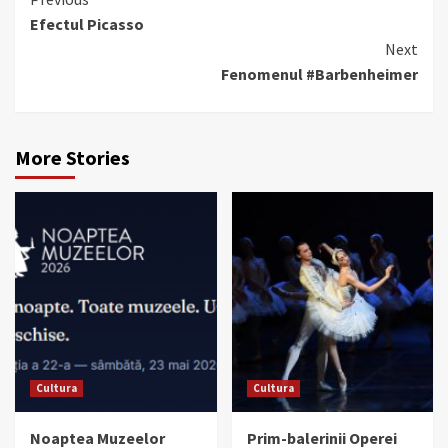
Continue
Efectul Picasso
Reading
Next
Fenomenul #Barbenheimer
More Stories
Cultura
Cultura
Noaptea Muzeelor
Prim-balerinii Operei