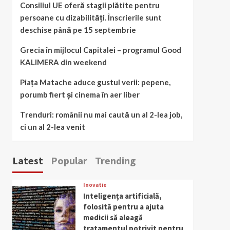
Consiliul UE oferă stagii plătite pentru
persoane cu dizabilități. Înscrierile sunt
deschise până pe 15 septembrie
Grecia în mijlocul Capitalei – programul Good
KALIMERA din weekend
Piața Matache aduce gustul verii: pepene,
porumb fiert și cinema în aer liber
Trenduri: românii nu mai caută un al 2-lea job,
ci un al 2-lea venit
Latest
Popular
Trending
Inovatie
Inteligența artificială,
folosită pentru a ajuta
medicii să aleagă
tratamentul potrivit pentru