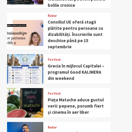
bolile cronice
Radar
Consiliul UE oferă stagii
plătite pentru persoane cu
dizabilități. Înscrierile sunt
deschise până pe 15
septembrie
Festival
Grecia în mijlocul Capitalei –
programul Good KALIMERA
din weekend
Festival
Piața Matache aduce gustul
verii: pepene, porumb fiert
și cinema în aer liber
Radar