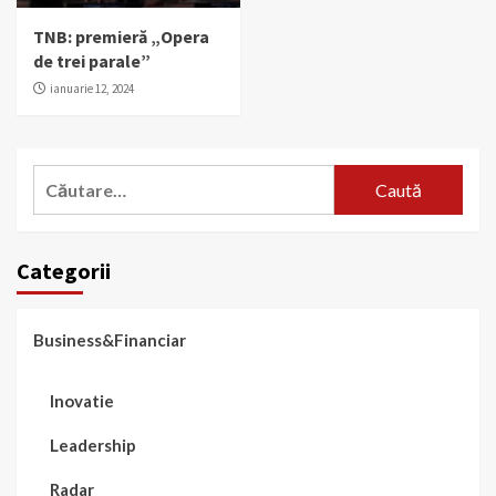
TNB: premieră „Opera
de trei parale”
ianuarie 12, 2024
Caută
după:
Categorii
Business&Financiar
Inovatie
Leadership
Radar