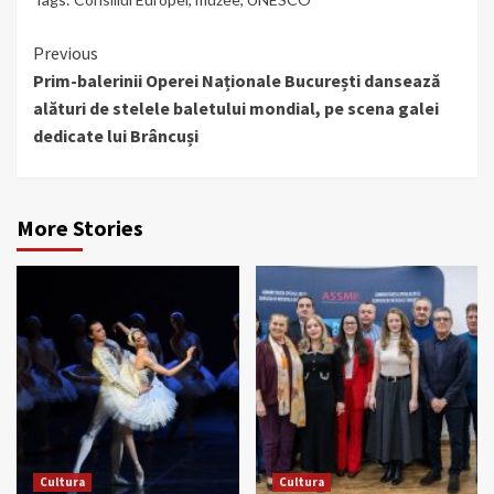
Continue
Previous
Prim-balerinii Operei Naționale București dansează
Reading
alături de stelele baletului mondial, pe scena galei
dedicate lui Brâncuși
More Stories
Cultura
Cultura