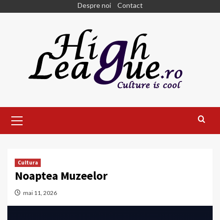
Skip
Despre noi
Contact
to
content
Primary
Menu
Cultura
Noaptea Muzeelor
mai 11, 2026