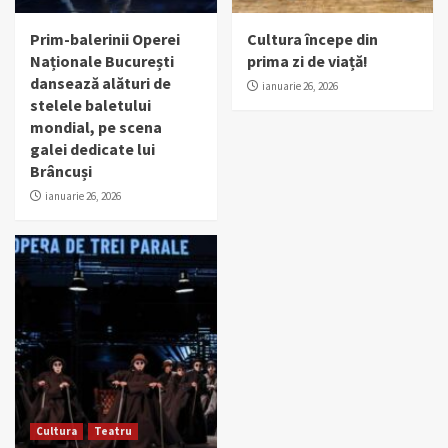
Prim-balerinii Operei
Cultura începe din
Naționale București
prima zi de viață!
dansează alături de
ianuarie 26, 2026
stelele baletului
mondial, pe scena
galei dedicate lui
Brâncuși
ianuarie 26, 2026
Cultura
Teatru