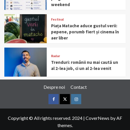
weekend
Festival
Piața Matache aduce gustul verii:
pepene, porumb fiert și cinema în
aer liber
Radar
Trenduri: românii nu mai caută un
al 2-lea job, ci un al 2-lea venit
Despre noi
Contact
Facebook
Twitter
Instagram
Copyright © All rights reserved. 2024
|
CoverNews
by AF
themes.