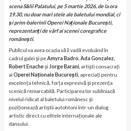
scena Sălii Palatului, pe 5 martie 2026, de la ora
19.30, nu doar mari stele ale baletului mondial, ci
și prim-balerinii Operei Naționale București,
reprezentanți de vârf ai scenei coregrafice
românești.
Publicul va avea ocazia să îi vadă evoluând în
cadrul galei și pe
Amyra Badro
,
Ada Gonzalez
,
Robert Enache
și
Jorge Barani
, artiști consacrați
ai
Operei Naționale București
, apreciați pentru
excelența tehnică, forța expresivă și prezența
scenică remarcabilă. Participarea lor subliniază
nivelul ridicat al baletului românesc și
poziționează artiștii autohtoni într-un dialog
artistic direct cu elitele internaționale ale
dansului.