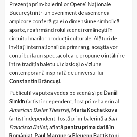
Prezența prim-balerinilor Operei Naționale
București într-un eveniment de asemenea
amploare conferă galei o dimensiune simbolică
aparte, reafirmând rolul scenei românești în
circuitul marilor producții culturale. Alături de
invitați internaționali de prim rang, aceștia vor
contribui la un spectacol care propune o întâlnire
între tradiția baletului clasic și o viziune
contemporană inspirată de universul lui
Constantin Brâncuși
.
Publicul îi va putea vedea pe scenă și pe
Daniil
Simkin
(artist independent, fost prim-balerin al
American Ballet Theatre
),
Maria Kochetkova
(artist independent, fostă prim-balerină a
San
Francisco Ballet
, aflată
pentru prima dată în
România
),
Paul Marque
și
Bleuenn Battistoni