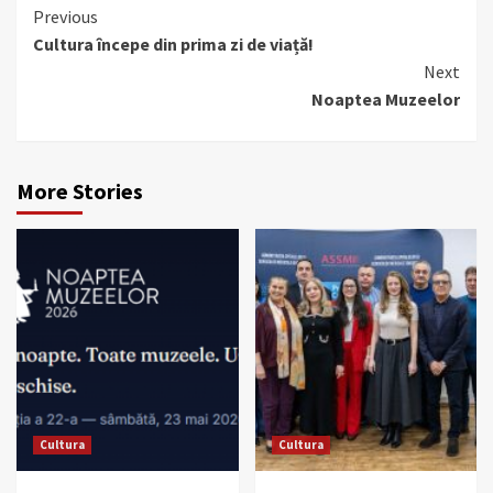
Continue
Previous
Cultura începe din prima zi de viață!
Reading
Next
Noaptea Muzeelor
More Stories
Cultura
Cultura