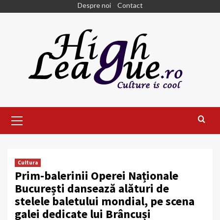
Skip
Despre noi
Contact
to
content
Primary
Menu
Cultura
Prim-balerinii Operei Naționale
București dansează alături de
stelele baletului mondial, pe scena
galei dedicate lui Brâncuși