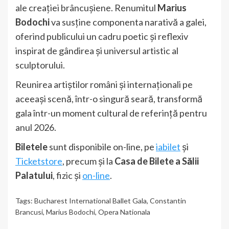
ale creației brâncușiene. Renumitul
Marius
Bodochi
va susține componenta narativă a galei,
oferind publicului un cadru poetic și reflexiv
inspirat de gândirea și universul artistic al
sculptorului.
Reunirea artiștilor români și internaționali pe
aceeași scenă, într-o singură seară, transformă
gala într-un moment cultural de referință pentru
anul 2026.
Biletele
sunt disponibile on-line, pe
iabilet
și
Ticketstore
, precum și la
Casa de Bilete a Sălii
Palatului
, fizic și
on-line
.
Tags:
Bucharest International Ballet Gala
,
Constantin
Brancusi
,
Marius Bodochi
,
Opera Nationala