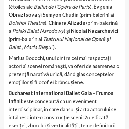
(étoiles ale
Ballet de l’Opéra de Paris
),
Evgenia
Obraztsova
și
Semyon Chudin
(prim-balerini ai
Bolshoi Theatre
),
Chinara Alizade
(prim-balerină
a
Polski Balet Narodowy
) și
Nicolai Nazarchevici
(prim-balerin al
Teatrului Național de Operă și
Balet „Maria Bieșu“
).
Marius Bodochi, unul dintre cei mai respectați
actori ai scenei românești, va oferi de asemenea o
prezență narativă unică, dând glas conceptelor,
emoțiilor și filozofiei brâncușiene.
Bucharest International Ballet Gala – Frumos
Infinit
este concepută ca un eveniment
interdisciplinar, în care dansul și arta actorului se
întâlnesc într-o construcție scenică dedicată
esenței, zborului și verticalității, teme definitorii