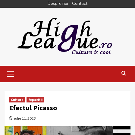
Skip
Despre noi
Contact
to
content
Primary
Menu
Cultura
Expozitii
Efectul Picasso
iulie 11, 2023