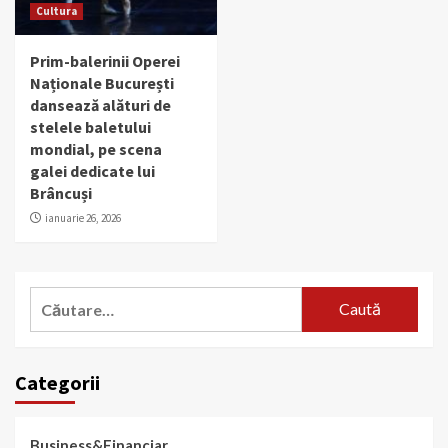
Cultura
Prim-balerinii Operei
Naționale București
dansează alături de
stelele baletului
mondial, pe scena
galei dedicate lui
Brâncuși
ianuarie 26, 2026
Caută
după:
Categorii
Business&Financiar