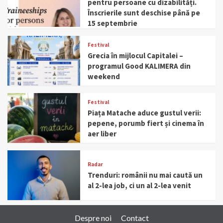
pentru persoane cu dizabilități.
Înscrierile sunt deschise până pe
15 septembrie
Festival
Grecia în mijlocul Capitalei –
programul Good KALIMERA din
weekend
Festival
Piața Matache aduce gustul verii:
pepene, porumb fiert și cinema în
aer liber
Radar
Trenduri: românii nu mai caută un
al 2-lea job, ci un al 2-lea venit
Despre noi
Contact