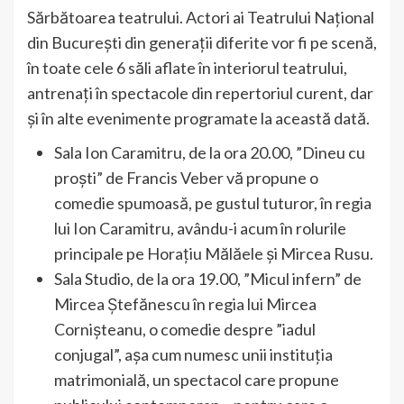
Sărbătoarea teatrului. Actori ai Teatrului Naţional
din Bucureşti din generaţii diferite vor fi pe scenă,
în toate cele 6 săli aflate în interiorul teatrului,
antrenaţi în spectacole din repertoriul curent, dar
şi în alte evenimente programate la această dată.
Sala Ion Caramitru, de la ora 20.00, ”Dineu cu
proşti” de Francis Veber vă propune o
comedie spumoasă, pe gustul tuturor, în regia
lui Ion Caramitru, avându-i acum în rolurile
principale pe Horaţiu Mălăele şi Mircea Rusu.
Sala Studio, de la ora 19.00, ”Micul infern” de
Mircea Ștefănescu în regia lui Mircea
Cornişteanu, o comedie despre ”iadul
conjugal”, așa cum numesc unii instituția
matrimonială, un spectacol care propune