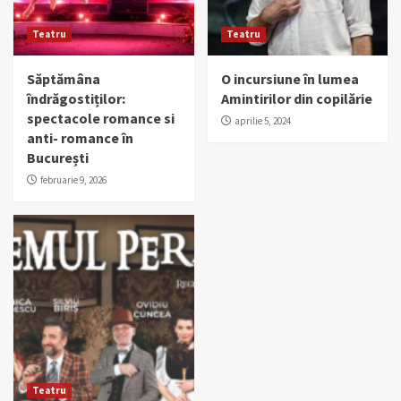
Teatru
Teatru
Săptămâna
O incursiune în lumea
îndrăgostiților:
Amintirilor din copilărie
spectacole romance si
aprilie 5, 2024
anti- romance în
București
februarie 9, 2026
Teatru