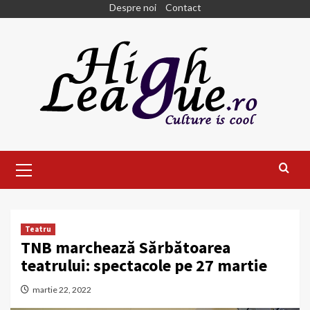
Skip
Despre noi
Contact
to
content
Primary
Menu
Teatru
TNB marchează Sărbătoarea
teatrului: spectacole pe 27 martie
martie 22, 2022