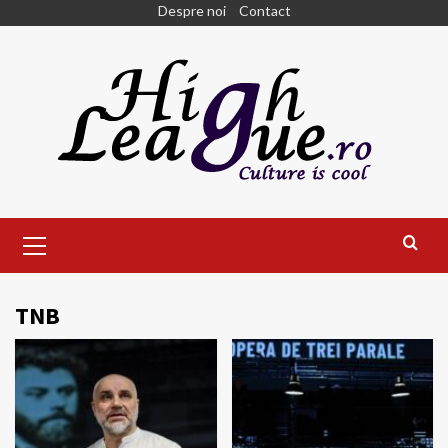
Skip
Despre noi
Contact
to
content
Primary
Menu
TNB