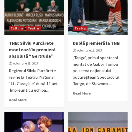
Cultura
Teatru
Teatru
TNB: Silviu Purcărete
Dublă premieră la TNB
montează în premieră
octombrie 17, 2023
absolută “Gertrude”
„Tango”, primul spectacol
octombrie 31, 2023
montat de Gábor Tompa
Regizorul Silviu Purcărete
pe scena naționalului
revine la Teatrul Național
bucureștean Spectacolul
“I.L. Caragiale” după 11 ani.
Tango, de Sławomir...
Împreună cu echipa...
Read More
Read More