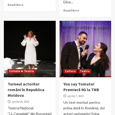
Elise...
Read More
Read More
Cultura
Teatru
Cultura
Teatru
Turneul actorilor
You say Tomato!
români în Republica
Premieră 9G la TNB
Moldova
aprilie 7, 2023
aprilie 24, 2023
Un text montat pentru
Teatrul Național
prima dată în România, doi
”I.L.Caragiale” din București
actori carismatici (Irina