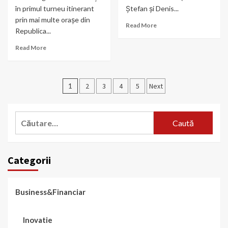
în primul turneu itinerant
Ștefan și Denis...
prin mai multe orașe din
Read More
Republica...
Read More
Paginație
1
2
3
4
5
Next
articole
Caută
după:
Categorii
Business&Financiar
Inovatie