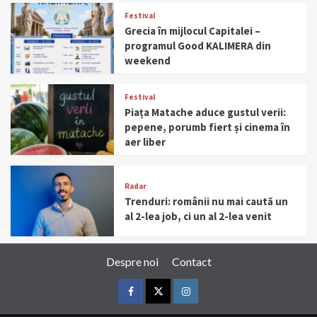
Festival
Grecia în mijlocul Capitalei –
programul Good KALIMERA din
weekend
Festival
Piața Matache aduce gustul verii:
pepene, porumb fiert și cinema în
aer liber
Radar
Trenduri: românii nu mai caută un
al 2-lea job, ci un al 2-lea venit
Despre noi
Contact
Facebook
Twitter
Instagram