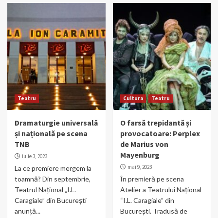
Teatru
Cultura
Teatru
Dramaturgie universală
O farsă trepidantă și
și națională pe scena
provocatoare: Perplex
TNB
de Marius von
Mayenburg
iulie 3, 2023
mai 9, 2023
La ce premiere mergem la
toamnă? Din septembrie,
În premieră pe scena
Teatrul Național „I.L.
Atelier a Teatrului Național
Caragiale” din București
“I.L. Caragiale” din
anunță...
București. Tradusă de