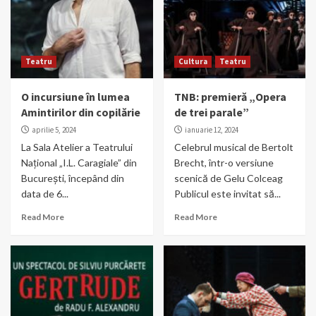
Teatru
Cultura
Teatru
O incursiune în lumea
TNB: premieră „Opera
Amintirilor din copilărie
de trei parale”
aprilie 5, 2024
ianuarie 12, 2024
La Sala Atelier a Teatrului
Celebrul musical de Bertolt
Național „I.L. Caragiale” din
Brecht, într-o versiune
București, începând din
scenică de Gelu Colceag
data de 6...
Publicul este invitat să...
Read More
Read More