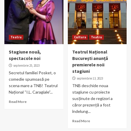
Teatru
Cultura
Teatru
Stagiune nouă,
Teatrul Național
spectacole noi
București anunță
premierele noii
septembrie 25, 2023
stagiuni
Secretul familiei Posket, o
septembrie 13, 2023
comedie spumoasă pe
scena mare a TNB! Teatrul
TNB deschide noua
Naţional “I.L. Caragiale”...
stagiune cu proiecte
susținute de regizori a
Read More
căror prezență a fost
îndelung...
Read More