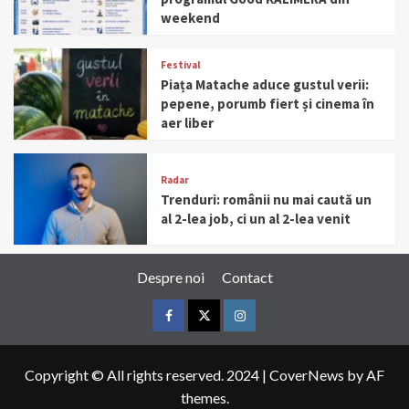
weekend
Festival
Piața Matache aduce gustul verii:
pepene, porumb fiert și cinema în
aer liber
Radar
Trenduri: românii nu mai caută un
al 2-lea job, ci un al 2-lea venit
Despre noi
Contact
Facebook
Twitter
Instagram
Copyright © All rights reserved. 2024
|
CoverNews
by AF
themes.