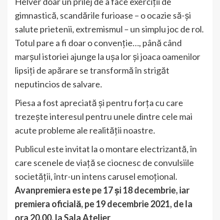
Helver doar un prilej de a face exerciții de
gimnastică, scandările furioase – o ocazie să-și
salute prietenii, extremismul – un simplu joc de rol.
Totul pare a fi doar o convenție…, până când
marșul istoriei ajunge la ușa lor și joaca oamenilor
lipsiți de apărare se transformă în strigăt
neputincios de salvare.
Piesa a fost apreciată și pentru forța cu care
trezește interesul pentru unele dintre cele mai
acute probleme ale realității noastre.
Publicul este invitat la o montare electrizantă, în
care scenele de viață se ciocnesc de convulsiile
societății, într-un intens carusel emoțional.
Avanpremiera este pe 17 și 18 decembrie, iar
premiera oficială, pe 19 decembrie 2021, de la
ora 20.00, la Sala Atelier