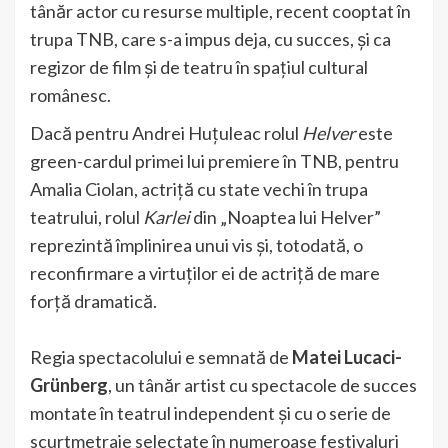
tânăr actor cu resurse multiple, recent cooptat în
trupa TNB, care s-a impus deja, cu succes, și ca
regizor de film și de teatru în spațiul cultural
românesc.
Dacă pentru Andrei Huțuleac rolul
Helver
este
green-cardul primei lui premiere în TNB, pentru
Amalia Ciolan, actriță cu state vechi în trupa
teatrului, rolul
Karlei
din „Noaptea lui Helver”
reprezintă împlinirea unui vis și, totodată, o
reconfirmare a virtuților ei de actriță de mare
forță dramatică.
Regia spectacolului e semnată de
Matei Lucaci-
Grünberg
, un tânăr artist cu spectacole de succes
montate în teatrul independent și cu o serie de
scurtmetraje selectate în numeroase festivaluri