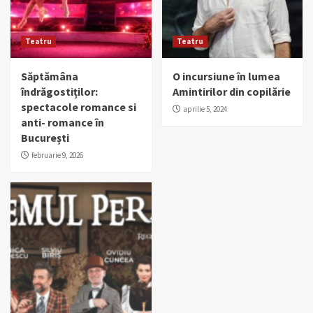
Teatru
Teatru
Săptămâna
O incursiune în lumea
îndrăgostiților:
Amintirilor din copilărie
spectacole romance si
aprilie 5, 2024
anti- romance în
București
februarie 9, 2026