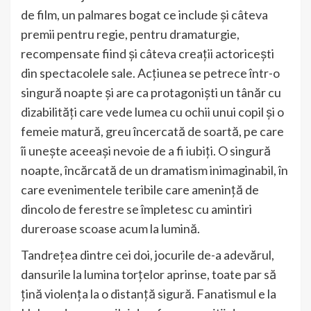
de film, un palmares bogat ce include și câteva
premii pentru regie, pentru dramaturgie,
recompensate fiind și câteva creații actoricești
din spectacolele sale. Acțiunea se petrece într-o
singură noapte și are ca protagoniști un tânăr cu
dizabilități care vede lumea cu ochii unui copil și o
femeie matură, greu încercată de soartă, pe care
îi unește aceeași nevoie de a fi iubiți. O singură
noapte, încărcată de un dramatism inimaginabil, în
care evenimentele teribile care amenință de
dincolo de ferestre se împletesc cu amintiri
dureroase scoase acum la lumină.
Tandrețea dintre cei doi, jocurile de-a adevărul,
dansurile la lumina torțelor aprinse, toate par să
țină violența la o distanță sigură. Fanatismul e la