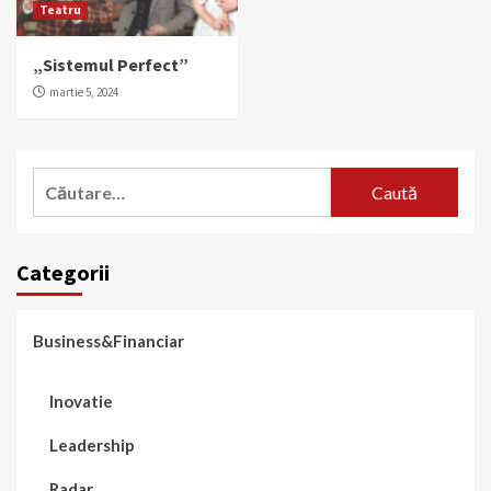
Teatru
„Sistemul Perfect”
martie 5, 2024
Caută
după:
Categorii
Business&Financiar
Inovatie
Leadership
Radar