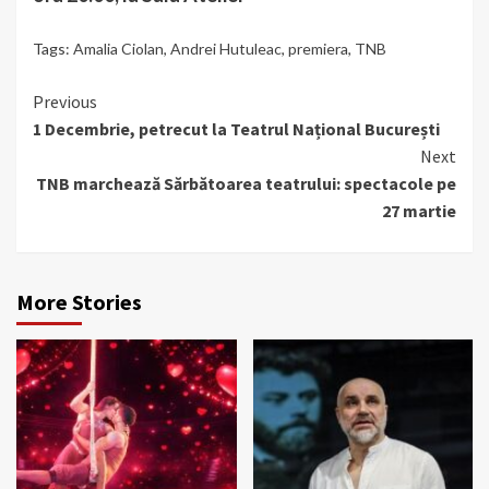
Tags:
Amalia Ciolan
,
Andrei Hutuleac
,
premiera
,
TNB
Continue
Previous
1 Decembrie, petrecut la Teatrul Național București
Reading
Next
TNB marchează Sărbătoarea teatrului: spectacole pe
27 martie
More Stories