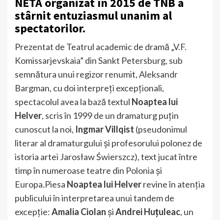
NETA organizat în 2015 de TNB a
stârnit entuziasmul unanim al
spectatorilor.
Prezentat de Teatrul academic de dramă „V.F.
Komissarjevskaia” din Sankt Petersburg, sub
semnătura unui regizor renumit, Aleksandr
Bargman, cu doi interpreți excepționali,
spectacolul avea la bază textul
Noaptea lui
Helver
, scris în 1999 de un dramaturg puțin
cunoscut la noi,
Ingmar Villqist
(pseudonimul
literar al dramaturgului și profesorului polonez de
istoria artei Jarosław Świerszcz), text jucat între
timp în numeroase teatre din Polonia și
Europa
.
Piesa
Noaptea lui Helver
revine în atenția
publicului în interpretarea unui tandem de
excepție:
Amalia Ciolan
și
Andrei Huțuleac
, un