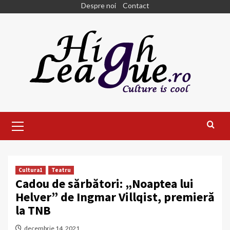
Skip
Despre noi
Contact
to
content
Primary
Menu
Cultura1
Teatru
Cadou de sărbători: „Noaptea lui
Helver” de Ingmar Villqist, premieră
la TNB
decembrie 14, 2021