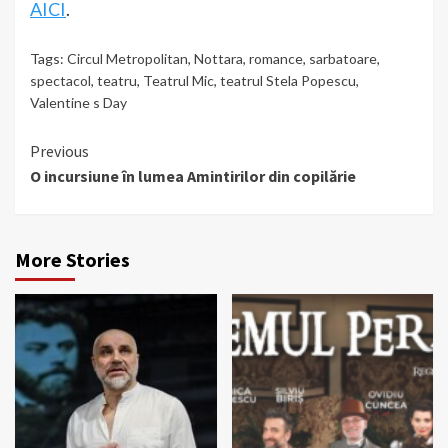
AICI
.
Tags:
Circul Metropolitan
,
Nottara
,
romance
,
sarbatoare
,
spectacol
,
teatru
,
Teatrul Mic
,
teatrul Stela Popescu
,
Valentine s Day
Continue
Previous
O incursiune în lumea Amintirilor din copilărie
Reading
More Stories