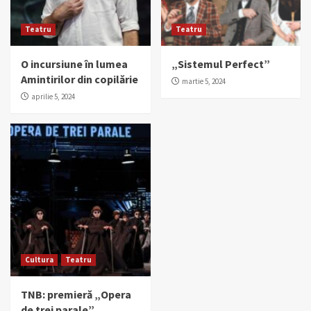
Teatru
Teatru
O incursiune în lumea
„Sistemul Perfect”
Amintirilor din copilărie
martie 5, 2024
aprilie 5, 2024
Cultura
Teatru
TNB: premieră „Opera
de trei parale”