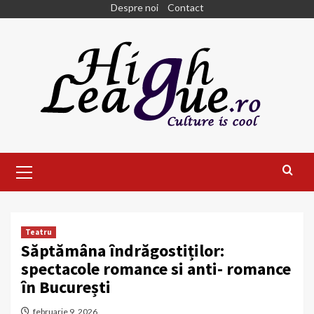
Skip
Despre noi
Contact
to
content
Primary
Menu
Teatru
Săptămâna îndrăgostiților:
spectacole romance si anti- romance
în București
februarie 9, 2026