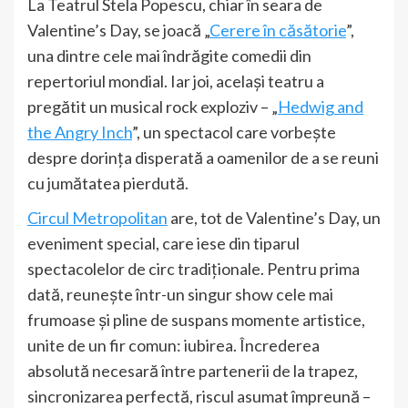
La Teatrul Stela Popescu, chiar în seara de
Valentine’s Day, se joacă „
Cerere în căsătorie
”,
una dintre cele mai îndrăgite comedii din
repertoriul mondial. Iar joi, același teatru a
pregătit un musical rock exploziv – „
Hedwig and
the Angry Inch
”, un spectacol care vorbește
despre dorința disperată a oamenilor de a se reuni
cu jumătatea pierdută.
Circul Metropolitan
are, tot de Valentine’s Day, un
eveniment special, care iese din tiparul
spectacolelor de circ tradiționale. Pentru prima
dată, reunește într-un singur show cele mai
frumoase și pline de suspans momente artistice,
unite de un fir comun: iubirea. Încrederea
absolută necesară între partenerii de la trapez,
sincronizarea perfectă, riscul asumat împreună –