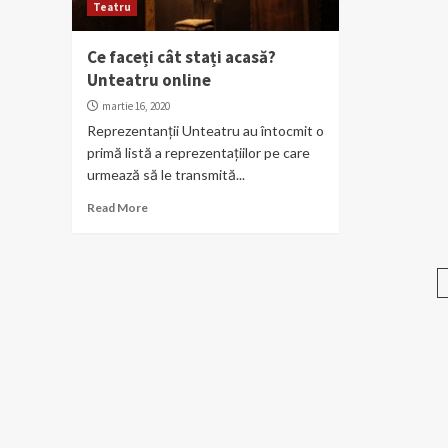
Teatru
Ce faceți cât stați acasă?
Unteatru online
martie 16, 2020
Reprezentanții Unteatru au întocmit o
primă listă a reprezentațiilor pe care
urmează să le transmită...
Read More