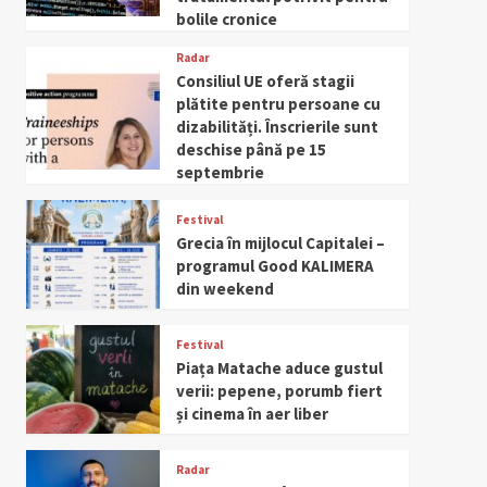
bolile cronice
Radar
Consiliul UE oferă stagii
plătite pentru persoane cu
dizabilități. Înscrierile sunt
deschise până pe 15
septembrie
Festival
Grecia în mijlocul Capitalei –
programul Good KALIMERA
din weekend
Festival
Piața Matache aduce gustul
verii: pepene, porumb fiert
și cinema în aer liber
Radar