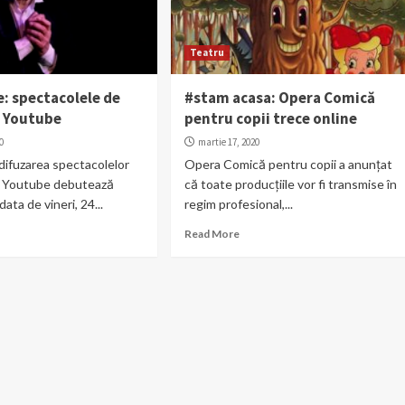
Teatru
e: spectacolele de
#stam acasa: Opera Comică
e Youtube
pentru copii trece online
20
martie 17, 2020
difuzarea spectacolelor
Opera Comică pentru copii a anunțat
e Youtube debutează
că toate producțiile vor fi transmise în
ata de vineri, 24...
regim profesional,...
Read More