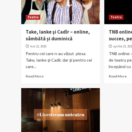
Teatru
Teatru
Take, Ianke şi Cadîr – online,
TNB onlin
sâmbătă și duminică
succes, p
mai 22, 2020
aprilie 23, 20
Pentru cei care n-au văzut piesa
TNB online: 
Take, Ianke și Cadîr, dar și pentru cei
de teatru p
care...
începând cu d
Read More
Read More