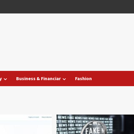
y
Business & Financiar
Fashion