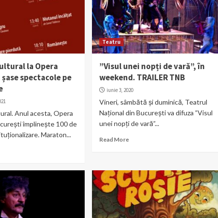
Teatru
ultural la Opera
”Visul unei nopți de vară”, în
 șase spectacole pe
weekend. TRAILER TNB
e
iunie 3, 2020
021
Vineri, sâmbătă și duminică, Teatrul
Național din București va difuza ”Visul
ural. Anul acesta, Opera
unei nopți de vară”...
curești împlinește 100 de
tituționalizare. Maraton...
Read More