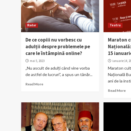
Radar
Teatru
De ce copiii nu vorbesc cu
Maraton c
adulții despre problemele pe
Națională:
care le întâmpină online?
15 ianuari
mai 5, 2023
ianuarie 14, 2
„Nu ascult de adulți când vine vorba
Maraton cult
de astfel de lucruri”, a spus un tânăr...
Națională Bu
ani de la ins
Read More
Read More