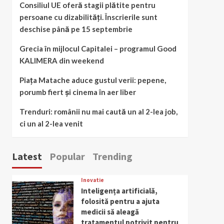
Consiliul UE oferă stagii plătite pentru
persoane cu dizabilități. Înscrierile sunt
deschise până pe 15 septembrie
Grecia în mijlocul Capitalei – programul Good
KALIMERA din weekend
Piața Matache aduce gustul verii: pepene,
porumb fiert și cinema în aer liber
Trenduri: românii nu mai caută un al 2-lea job,
ci un al 2-lea venit
Latest
Popular
Trending
Inovatie
Inteligența artificială,
folosită pentru a ajuta
medicii să aleagă
tratamentul potrivit pentru