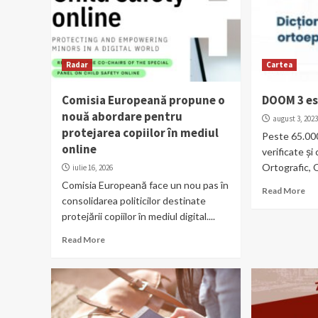
Radar
Cartea
Comisia Europeană propune o
DOOM 3 es
nouă abordare pentru
august 3, 202
protejarea copiilor în mediul
Peste 65.000
online
verificate și
Ortografic, O
iulie 16, 2026
Comisia Europeană face un nou pas în
Read More
consolidarea politicilor destinate
protejării copiilor în mediul digital....
Read More