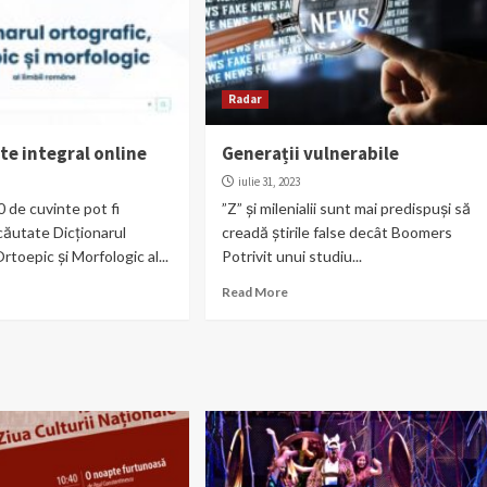
Radar
te integral online
Generații vulnerabile
3
iulie 31, 2023
 de cuvinte pot fi
”Z” și milenialii sunt mai predispuși să
 căutate Dicționarul
creadă știrile false decât Boomers
rtoepic și Morfologic al...
Potrivit unui studiu...
Read More