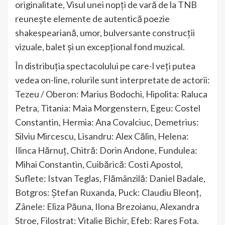
originalitate, Visul unei nopți de vară de la TNB
reunește elemente de autentică poezie
shakespeariană, umor, bulversante construcții
vizuale, balet și un excepțional fond muzical.
În distribuția spectacolului pe care-l veți putea
vedea on-line, rolurile sunt interpretate de actorii:
Tezeu / Oberon: Marius Bodochi, Hipolita: Raluca
Petra, Titania: Maia Morgenstern, Egeu: Costel
Constantin, Hermia: Ana Covalciuc, Demetrius:
Silviu Mircescu, Lisandru: Alex Călin, Helena:
Ilinca Hărnuț, Chitră: Dorin Andone, Fundulea:
Mihai Constantin, Cuibărică: Costi Apostol,
Suflete: Istvan Teglas, Flămânzilă: Daniel Badale,
Botgros: Ștefan Ruxanda, Puck: Claudiu Bleonţ,
Zânele: Eliza Păuna, Ilona Brezoianu, Alexandra
Stroe, Filostrat: Vitalie Bichir, Efeb: Rareș Fota.