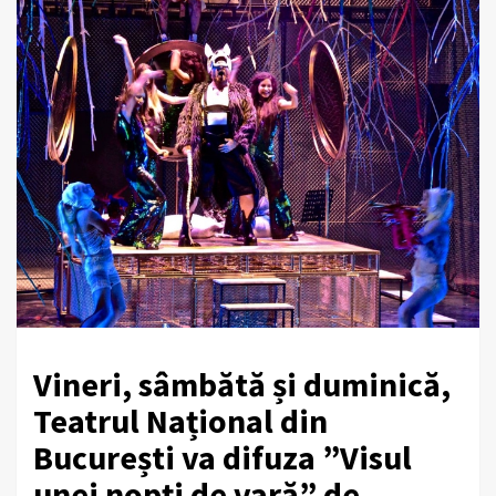
Vineri, sâmbătă și duminică,
Teatrul Național din
București va difuza ”Visul
unei nopți de vară” de