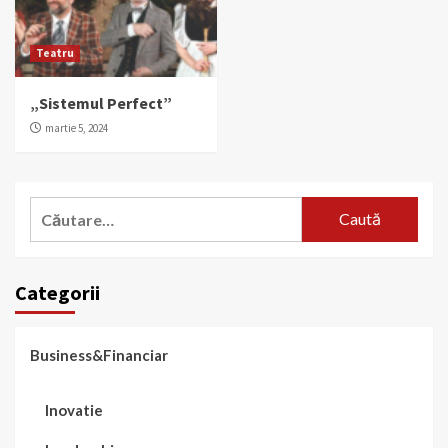
Teatru
„Sistemul Perfect”
martie 5, 2024
Caută
după:
Categorii
Business&Financiar
Inovatie