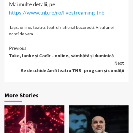
Mai multe detalii, pe
https://www.tnb.ro/ro/livestreaming-tnb
Tags:
online
,
teatru
,
teatrul national bucuresti
,
Visul unei
nopti de vara
Continue
Previous
Take, Ianke şi Cadîr – online, sâmbătă și duminică
Reading
Next
Se deschide Amfiteatru TNB- program și condiții
More Stories