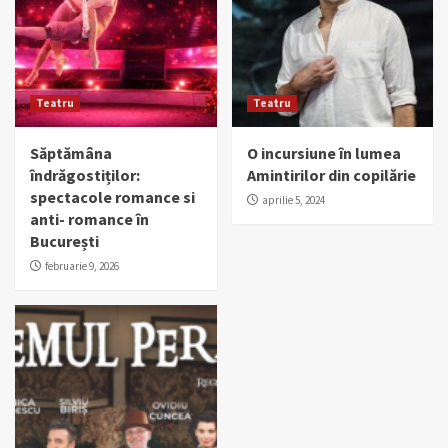
Teatru
Teatru
Săptămâna
O incursiune în lumea
îndrăgostiților:
Amintirilor din copilărie
spectacole romance si
aprilie 5, 2024
anti- romance în
București
februarie 9, 2026