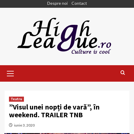
Skip
Despre noi
Contact
to
content
Primary
Menu
Teatru
”Visul unei nopți de vară”, în
weekend. TRAILER TNB
iunie 3, 2020