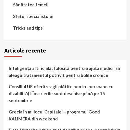
Sănătatea femeii
Sfatul specialistului
Tricks and tips
Articole recente
Inteligența artificială, folosită pentru a ajuta medicii să
aleagă tratamentul potrivit pentru bolile cronice
Consiliul UE oferă stagii plătite pentru persoane cu
dizabilități. Înscrierile sunt deschise până pe 15
septembrie
Grecia în mijlocul Capitalei – programul Good
KALIMERA din weekend
Piața Matache aduce gustul verii: pepene, porumb fiert