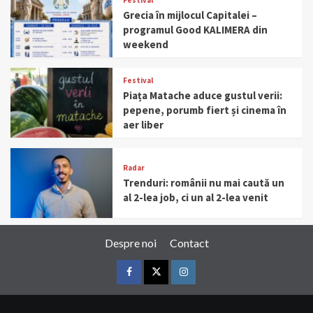
Grecia în mijlocul Capitalei –
programul Good KALIMERA din
weekend
Festival
Piața Matache aduce gustul verii:
pepene, porumb fiert și cinema în
aer liber
Radar
Trenduri: românii nu mai caută un
al 2-lea job, ci un al 2-lea venit
Despre noi
Contact
Facebook
Twitter
Instagram