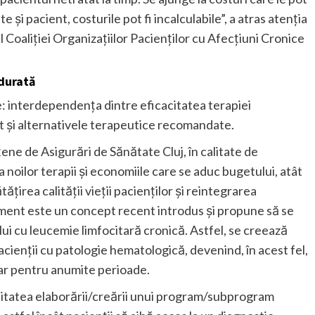
 și pacient, costurile pot fi incalculabile”, a atras atenția
Coaliției Organizațiilor Pacienților cu Afecțiuni Cronice
 durată
e: interdependența dintre eficacitatea terapiei
t și alternativele terapeutice recomandate.
țene de Asigurări de Sănătate Cluj, în calitate de
 noilor terapii și economiile care se aduc bugetului, atât
ățirea calității vieții pacienților și reintegrarea
ament este un concept recent introdus și propune să se
ui cu leucemie limfocitară cronică. Astfel, se creează
acienții cu patologie hematologică, devenind, în acest fel,
car pentru anumite perioade.
rtunitatea elaborării/creării unui program/subprogram