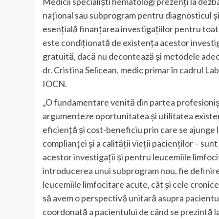
Medicii specialiști hematologi prezenți la dez
național sau subprogram pentru diagnosticul și
esențială finanțarea investigațiilor pentru toat
este condiționată de existența acestor investi
gratuită, dacă nu decontează și metodele adec
dr. Cristina Selicean, medic primar în cadrul L
IOCN.
„O fundamentare venită din partea profesionișt
argumenteze oportunitatea și utilitatea existe
eficiență și cost-beneficiu prin care se ajunge
complianței și a calității vieții pacienților – s
acestor investigații și pentru leucemiile limfo
introducerea unui subprogram nou, fie definir
leucemiile limfocitare acute, cât și cele cronic
să avem o perspectivă unitară asupra pacientulu
coordonată a pacientului de când se prezintă la c