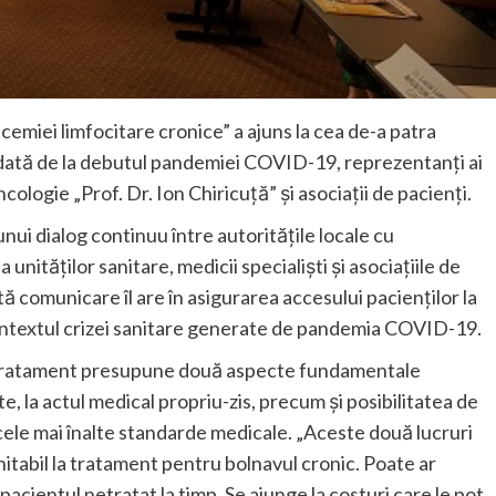
iei limfocitare cronice” a ajuns la cea de-a patra
a dată de la debutul pandemiei COVID-19, reprezentanți ai
ncologie „Prof. Dr. Ion Chiricuță” și asociații de pacienți.
nui dialog continuu între autoritățile locale cu
unităților sanitare, medicii specialiști și asociațiile de
tă comunicare îl are în asigurarea accesului pacienților la
n contextul crizei sanitare generate de pandemia COVID-19.
la tratament presupune două aspecte fundamentale
, la actul medical propriu-zis, precum și posibilitatea de
 cele mai înalte standarde medicale. „Aceste două lucruri
itabil la tratament pentru bolnavul cronic. Poate ar
 pacientul netratat la timp. Se ajunge la costuri care le pot