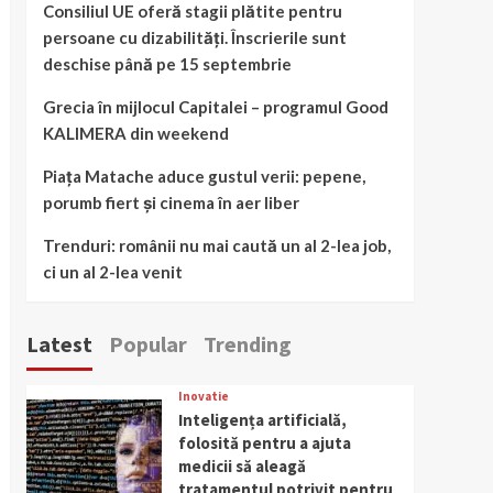
Consiliul UE oferă stagii plătite pentru
persoane cu dizabilități. Înscrierile sunt
deschise până pe 15 septembrie
Grecia în mijlocul Capitalei – programul Good
KALIMERA din weekend
Piața Matache aduce gustul verii: pepene,
porumb fiert și cinema în aer liber
Trenduri: românii nu mai caută un al 2-lea job,
ci un al 2-lea venit
Latest
Popular
Trending
Inovatie
Inteligența artificială,
folosită pentru a ajuta
medicii să aleagă
tratamentul potrivit pentru