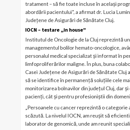
tratament – să fie toate incluse în același prog
abordării pacientului”, a afirmat dr. Lucia Lumi
Județene de Asigurări de Sănătate Cluj.
IOCN – testare „in house”
Institutul de Oncologie de la Cluj reprezintă u
managementul bolilor hemato-oncologice, având
personalul medical specializat și informat în 
limfoproliferărilor maligne. În plus, buna colab
Casei Județene de Asigurări de Sănătate Cluj a
să se identifice în permanență soluțiile cele ma
monitorizarea bolnavilor din județul Cluj, dar și
pacienți, cât și pentru profesioniștii din domeni
„Persoanele cu cancer reprezintă o categorie ap
scăzută. La nivelul IOCN, am reușit să eficienti
laborator de genomică, unde am reunit speciali