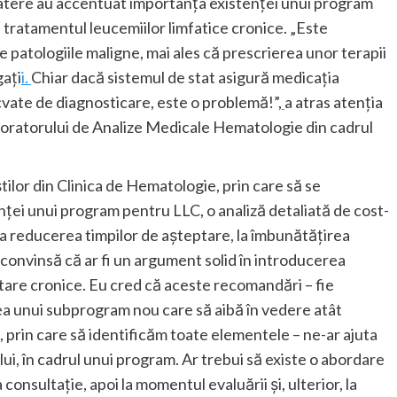
batere au accentuat importanța existenței unui program
 tratamentul leucemiilor limfatice cronice. „Este
e patologiile maligne, mai ales că prescrierea unor terapii
gați
i.
Chiar dacă sistemul de stat asigură medicația
vate de diagnosticare, este o problemă!”,
a atras atenția
aboratorului de Analize Medicale Hematologie din cadrul
ilor din Clinica de Hematologie, prin care să se
nței unui program pentru LLC, o analiză detaliată de cost-
 la reducerea timpilor de așteptare, la îmbunătățirea
unt convinsă că ar fi un argument solid în introducerea
citare cronice. Eu cred că aceste recomandări – fie
ea unui subprogram nou care să aibă în vedere atât
e, prin care să identificăm toate elementele – ne-ar ajuta
i, în cadrul unui program. Ar trebui să existe o abordare
onsultație, apoi la momentul evaluării și, ulterior, la