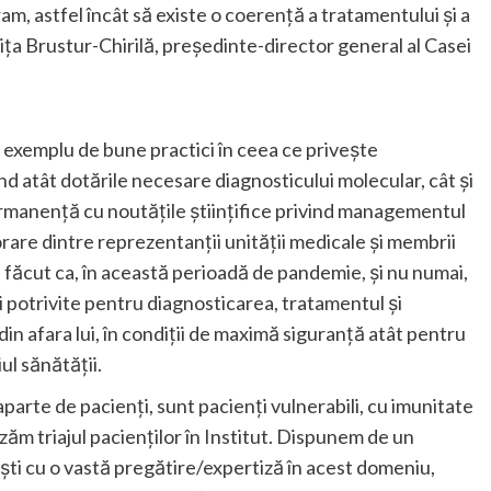
ram, astfel încât să existe o coerență a tratamentului și a
nița Brustur-Chirilă, președinte-director general al Casei
n exemplu de bune practici în ceea ce privește
 atât dotările necesare diagnosticului molecular, cât și
permanență cu noutățile științifice privind managementul
orare dintre reprezentanții unității medicale și membrii
 făcut ca, în această perioadă de pandemie, și nu numai,
i potrivite pentru diagnosticarea, tratamentul și
 din afara lui, în condiții de maximă siguranță atât pentru
ul sănătății.
arte de pacienți, sunt pacienți vulnerabili, cu imunitate
zăm triajul pacienților în Institut. Dispunem de un
ști cu o vastă pregătire/expertiză în acest domeniu,