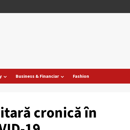
y
Business & Financiar
Fashion
tară cronică în
VID-19