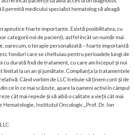
stfel încât pacienții să aibă acces la un diagnostic
ă îi permită medicului specialist hematolog să aleagă
erapeutice foarte importante. Există posibilitatea, cu
or categorii noi de pacienți, astfel încât un număr mai
e, oarecum, o terapie personalizată – foarte importantă
sesc fonduri care se cheltuiau pentru perioadele lungi de
noi cu durată fixă de tratament, cu care am început și noi
limitat la un an și jumătate. Complianța la tratamentele
relativă. Când vorbim de LLC trebuie să ținem cont și de
n ce în ce mai scăzute, apare la oameni activi în câmpul
ze cât mai repede și să aibă o calitate a vieții cât mai
ție Hematologie, Institutul Oncologic „Prof. Dr. Ion
 LLC