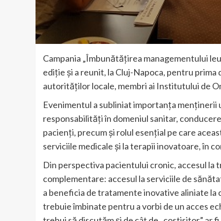
Campania „Îmbunătățirea managementului leucem
ediție și a reunit, la Cluj-Napoca, pentru prim
autorităților locale, membri ai Institutului de O
Evenimentul a subliniat importanța menținerii u
responsabilități în domeniul sanitar, conducerea 
pacienți, precum și rolul esențial pe care aceas
serviciile medicale și la terapii inovatoare, î
Din perspectiva pacientului cronic, accesul 
complementare: accesul la serviciile de sănătate
a beneficia de tratamente inovative aliniate la
trebuie îmbinate pentru a vorbi de un acces ech
trebui să discutăm și de cât de „costisitor” ar fi