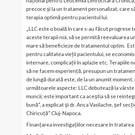
național pentru Leucemia Limfocitară Cronică, a
precoce și la un tratament personalizat, care s
terapia optimă pentru pacientul lui.
„LLC este o boală în care s-au făcut progrese t
aceste terapii noi, să se permită reevaluarea un
mare să beneficieze de tratamentul optim. Est
pentru calitatea vieții pacientului, se economi
internare, complicații în aplazie etc. Terapiile 
să ne facem experiență, presupun un tratament 
de lungă durată este, de la un anumit moment, 
următoarele aspecte: LLC debutează la vârste di
muncii; este important ca aceștia să se reintegre
bună”, a explicat și dr. Anca Vasilache, șef sec
Chiricuță” Cluj-Napoca.
Finanțarea investigațiilor necesare în tratarea