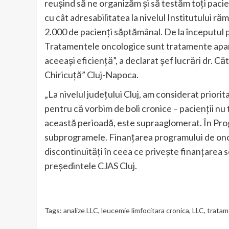
reușind să ne organizăm și să testăm toți pacien
cu cât adresabilitatea la nivelul Institutului r
2.000 de pacienți săptămânal. De la începutul 
Tratamentele oncologice sunt tratamente apart
aceeași eficiență”, a declarat șef lucrări dr. Că
Chiricuță” Cluj-Napoca.
„La nivelul județului Cluj, am considerat priorit
pentru că vorbim de boli cronice – pacienții nu 
această perioadă, este supraaglomerat. În Pr
subprogramele. Finanțarea programului de onc
discontinuități în ceea ce privește finanțarea 
președintele CJAS Cluj.
Tags:
analize LLC
,
leucemie limfocitara cronica
,
LLC
,
tratam