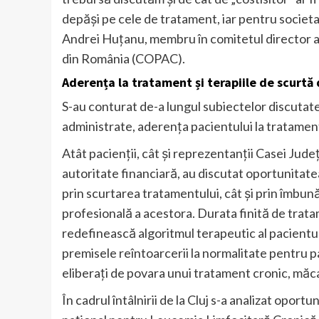
depăși pe cele de tratament, iar pentru societate
Andrei Huțanu, membru în comitetul director al 
din România (COPAC).
Aderența la tratament și terapiile de scurtă
S-au conturat de-a lungul subiectelor discutat
administrate, aderența pacientului la tratamen
Atât pacienții, cât și reprezentanții Casei Jude
autoritate financiară, au discutat oportunitatea
prin scurtarea tratamentului, cât și prin îmbunăt
profesională a acestora. Durata finită de trat
redefinească algoritmul terapeutic al pacientul
premisele reîntoarcerii la normalitate pentru p
eliberați de povara unui tratament cronic, mă
În cadrul întâlnirii de la Cluj s-a analizat opo