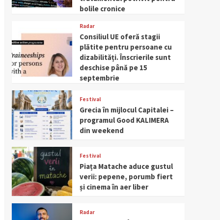
bolile cronice
Radar
Consiliul UE oferă stagii
plătite pentru persoane cu
dizabilități. Înscrierile sunt
deschise până pe 15
septembrie
Festival
Grecia în mijlocul Capitalei –
programul Good KALIMERA
din weekend
Festival
Piața Matache aduce gustul
verii: pepene, porumb fiert
și cinema în aer liber
Radar