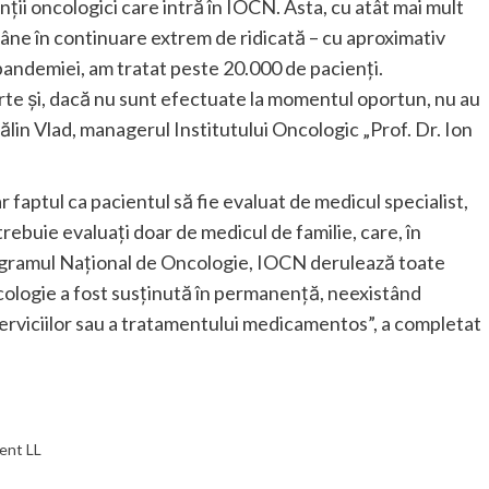
ții oncologici care intră în IOCN. Asta, cu atât mai mult
ămâne în continuare extrem de ridicată – cu aproximativ
pandemiei, am tratat peste 20.000 de pacienți.
e și, dacă nu sunt efectuate la momentul oportun, nu au
tălin Vlad, managerul Institutului Oncologic „Prof. Dr. Ion
ar faptul ca pacientul să fie evaluat de medicul specialist,
trebuie evaluați doar de medicul de familie, care, în
ogramul Național de Oncologie, IOCN derulează toate
ologie a fost susținută în permanență, neexistând
serviciilor sau a tratamentului medicamentos”, a completat
ent LL