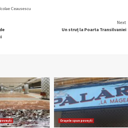
icolae Ceausescu
Next
 de
Un struț la Poarta Transilvaniei
i
 povești
Orașele spun povești