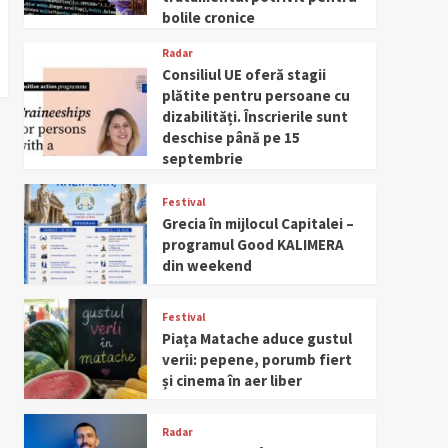
bolile cronice
Radar
Consiliul UE oferă stagii
plătite pentru persoane cu
dizabilități. Înscrierile sunt
deschise până pe 15
septembrie
Festival
Grecia în mijlocul Capitalei –
programul Good KALIMERA
din weekend
Festival
Piața Matache aduce gustul
verii: pepene, porumb fiert
și cinema în aer liber
Radar