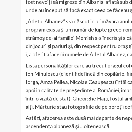
fost nevoiți să migreze din Albania, aflată sub 
unde au început să facă exact ceea ce făceau și 
„Atletul Albanez” s-a născut în primăvara anului
program exista și un număr de lupte greco-roma
strămoș de-al familiei Memish s-a înscris și a c
din jocuri și pariuri și, din respect pentru oraș 
i, a oferit afacerii numele de Atletul Albanez, c
Lista personalităților care au trecut pragul co
Ion Minulescu (client fidel încă din copilărie, f
Iorga, Amza Pellea, Nicolae Ceaușescu (întâi ca 
apoi în calitate de președinte al României, împ
într-o vizită de stat), Gheorghe Hagi, fostul a
alți. Mărturie stau fotografiile de pe pereții co
Astăzi, afacerea este dusă mai departe de nepoți
ascendența albaneză și …oltenească.