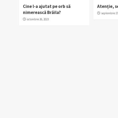
Cine l-a ajutat pe orb să
Atenție, s
nimerească Brăila?
septembrie 27
octombrie 26, 2023