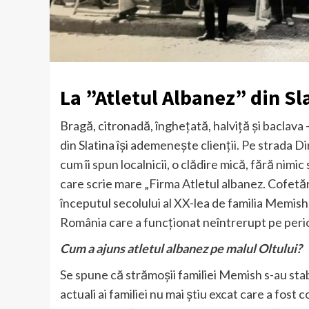
La ”Atletul Albanez” din Sl
Bragă, citronadă, înghețată, halviță și baclava 
din Slatina își ademenește clienții. Pe strada Din
cum îi spun localnicii, o clădire mică, fără nimic 
care scrie mare „Firma Atletul albanez. Cofetăr
începutul secolului al XX-lea de familia Memish
România care a funcționat neîntrerupt pe peri
Cum a ajuns atletul albanez pe malul Oltului?
Se spune că strămoșii familiei Memish s-au stabi
actuali ai familiei nu mai știu excat care a fost c