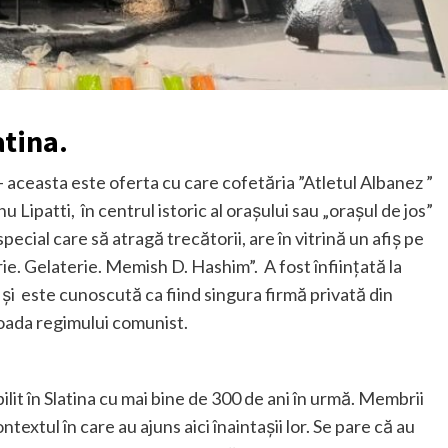
atina.
– aceasta este oferta cu care cofetăria ”Atletul Albanez ”
u Lipatti, în centrul istoric al orașului sau „orașul de jos”
special care să atragă trecătorii, are în vitrină un afiș pe
ie. Gelaterie. Memish D. Hashim”. A fost înființată la
 și este cunoscută ca fiind singura firmă privată din
oada regimului comunist.
lit în Slatina cu mai bine de 300 de ani în urmă. Membrii
ontextul în care au ajuns aici înaintașii lor. Se pare că au