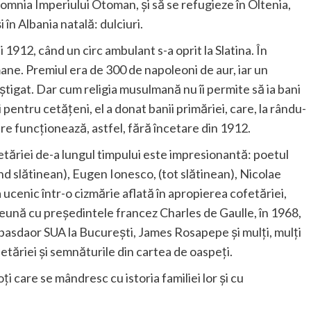
domnia Imperiului Otoman, și să se refugieze în Oltenia,
în Albania natală: dulciuri.
 1912, când un circ ambulant s-a oprit la Slatina. În
ne. Premiul era de 300 de napoleoni de aur, iar un
âștigat. Dar cum religia musulmană nu îi permite să ia bani
și pentru cetățeni, el a donat banii primăriei, care, la rându-
are funcționează, astfel, fără încetare din 1912.
fetăriei de-a lungul timpului este impresionantă: poetul
iind slătinean), Eugen Ionesco, (tot slătinean), Nicolae
ucenic într-o cizmărie aflată în apropierea cofetăriei,
reună cu președintele francez Charles de Gaulle, în 1968,
mbasdaor SUA la București, James Rosapepe și mulți, mulți
fetăriei și semnăturile din cartea de oaspeți.
 care se mândresc cu istoria familiei lor și cu