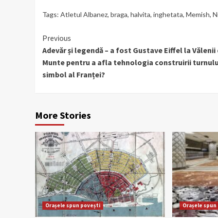
Tags:
Atletul Albanez
,
braga
,
halvita
,
inghetata
,
Memish
,
N
Continue
Previous
Adevăr și legendă – a fost Gustave Eiffel la Vălenii
Reading
Munte pentru a afla tehnologia construirii turnulu
simbol al Franței?
More Stories
Orașele spun povești
Orașele spun