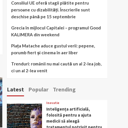
Consiliul UE oferă stagii plătite pentru
persoane cu dizabilități. Înscrierile sunt
deschise până pe 15 septembrie
Grecia în mijlocul Capitalei – programul Good
KALIMERA din weekend
Piața Matache aduce gustul verii: pepene,
porumb fiert și cinema în aer liber
Trenduri: românii nu mai caută un al 2-lea job,
ci un al 2-lea venit
Latest
Popular
Trending
Inovatie
Inteligența artificială,
folosită pentru a ajuta
medicii să aleagă
tratamentul potrivit pentru