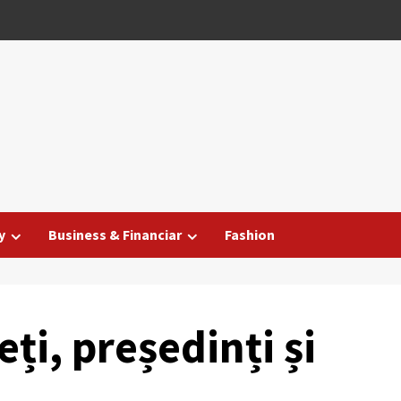
y
Business & Financiar
Fashion
ți, președinți și