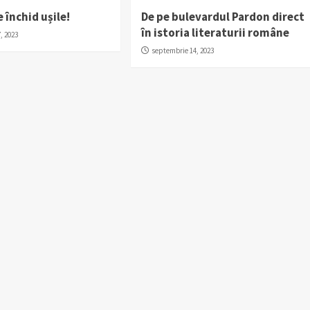
e închid ușile!
De pe bulevardul Pardon direct
în istoria literaturii române
, 2023
septembrie 14, 2023