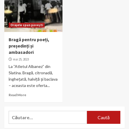
Orașele spun povești
Bragă pentru poeți,
președinți și
ambasadori
mai 25, 2023
La ”Atletul Albanez” din
Slatina. Bragă, citronadă,
înghețată, halviță și baclava
– aceasta este oferta...
Read More
Caută
după: