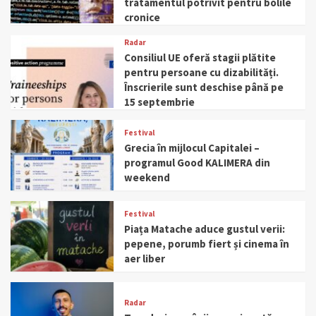
tratamentul potrivit pentru bolile
cronice
Radar
Consiliul UE oferă stagii plătite
pentru persoane cu dizabilități.
Înscrierile sunt deschise până pe
15 septembrie
Festival
Grecia în mijlocul Capitalei –
programul Good KALIMERA din
weekend
Festival
Piața Matache aduce gustul verii:
pepene, porumb fiert și cinema în
aer liber
Radar