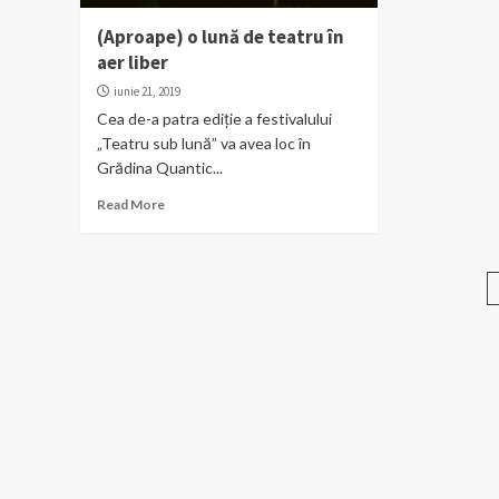
(Aproape) o lună de teatru în
aer liber
iunie 21, 2019
Cea de-a patra ediție a festivalului
„Teatru sub lună” va avea loc în
Grădina Quantic...
Read More