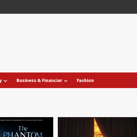
y
Business & Financiar
Fashion