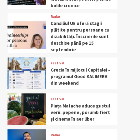
bolile cronice
Radar
Consiliul UE oferă stagii
plătite pentru persoane cu
dizabilități. Înscrierile sunt
deschise până pe 15
septembrie
Festival
Grecia în mijlocul Capitalei –
programul Good KALIMERA
din weekend
Festival
Piața Matache aduce gustul
verii: pepene, porumb fiert
și cinema în aer liber
Radar