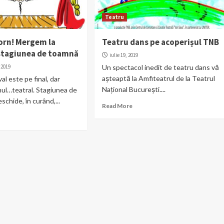
Teatru
orn! Mergem la
Teatru dans pe acoperișul TNB
 stagiunea de toamnă
iulie 19, 2019
 2019
Un spectacol inedit de teatru dans vă
așteaptă la Amfiteatrul de la Teatrul
al este pe final, dar
Național București....
ul…teatral. Stagiunea de
schide, în curând,...
Read More