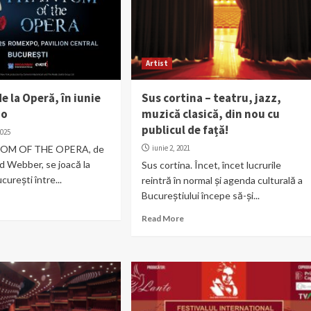
Artist
 la Operă, în iunie
Sus cortina – teatru, jazz,
po
muzică clasică, din nou cu
publicul de față!
2025
OM OF THE OPERA, de
iunie 2, 2021
 Webber, se joacă la
Sus cortina. Încet, încet lucrurile
urești între...
reintră în normal și agenda culturală a
Bucureștiului începe să-și...
Read More