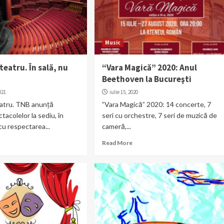
Music
 teatru. În sală, nu
“Vara Magică” 2020: Anul
Beethoven la Bucureşti
021
iulie 15, 2020
eatru. TNB anunță
”Vara Magică” 2020: 14 concerte, 7
tacolelor la sediu, în
seri cu orchestre, 7 seri de muzică de
 cu respectarea...
cameră,...
Read More