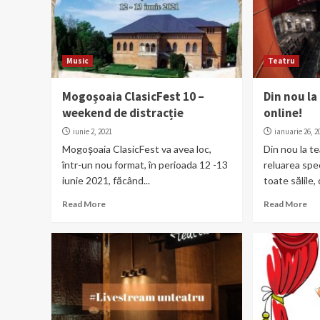
Music
Teatru
Mogoșoaia ClasicFest 10 –
Din nou la
weekend de distracție
online!
iunie 2, 2021
ianuarie 26, 2
Mogoșoaia ClasicFest va avea loc,
Din nou la t
într-un nou format, în perioada 12 -13
reluarea spec
iunie 2021, făcând...
toate sălile,
Read More
Read More