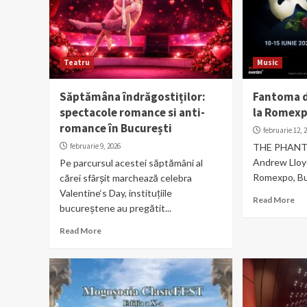
Teatru
Music
Săptămâna îndrăgostiților:
Fantoma de
spectacole romance si anti-
la Romex
romance în București
februarie 12, 
februarie 9, 2026
THE PHANT
Andrew Lloyd
Pe parcursul acestei săptămâni al
Romexpo, Buc
cărei sfârșit marchează celebra
Valentine‘s Day, instituțiile
Read More
bucureștene au pregătit...
Read More