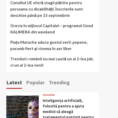
Consiliul UE oferă stagii plătite pentru
persoane cu dizabilități. Înscrierile sunt
deschise până pe 15 septembrie
Grecia în mijlocul Capitalei – programul Good
KALIMERA din weekend
Piața Matache aduce gustul verii: pepene,
porumb fiert și cinema în aer liber
Trenduri: românii nu mai caută un al 2-lea job,
ci un al 2-lea venit
Latest
Popular
Trending
Inovatie
Inteligența artificială,
folosită pentru a ajuta
medicii să aleagă
tratamentul potrivit pentru