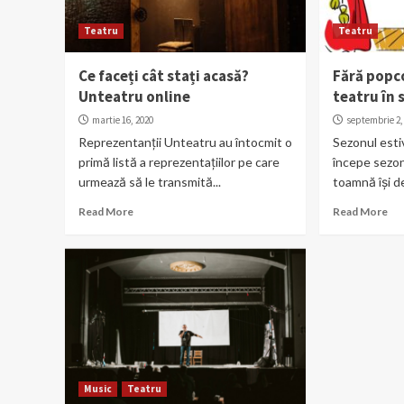
Teatru
Teatru
Ce faceți cât stați acasă?
Fără popc
Unteatru online
teatru în
martie 16, 2020
septembrie 2,
Reprezentanții Unteatru au întocmit o
Sezonul estiv
primă listă a reprezentațiilor pe care
începe sezon
urmează să le transmită...
toamnă își de
Read More
Read More
Music
Teatru