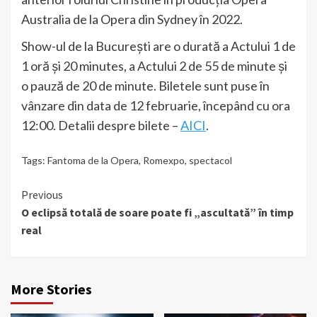
Australia de la Opera din Sydney în 2022.
Show-ul de la București are o durată a Actului 1 de
1 oră și 20 minutes, a Actului 2 de 55 de minute și
o pauză de 20 de minute. Biletele sunt puse în
vânzare din data de 12 februarie, începând cu ora
12:00. Detalii despre bilete –
AICI
.
Tags:
Fantoma de la Opera
,
Romexpo
,
spectacol
Continue
Previous
O eclipsă totală de soare poate fi „ascultată” în timp
Reading
real
More Stories