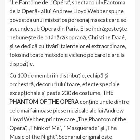
”Le Fantôme de L’Opéra”, spectacolul «Fantoma
de la Operă» al lui Andrew Lloyd Webber spune
povestea unui misterios personaj mascat care se
ascunde sub Opera din Paris. El se îndrăgostește
nebunește de o tânără soprană, Christine Daaé,
și se dedică cultivării talentelor ei extraordinare,
folosind toate metodele viclene pe care le are la
dispoziție.
Cu 100 de membri în distribuție, echipă și
orchestră, decoruri uluitoare, efecte speciale
excepționale și peste 230 de costume,
THE
PHANTOM OF THE OPERA
conține unele dintre
cele mai faimoase piese muzicale ale lui Andrew
Lloyd Webber, printre care „The Phantom of the
Opera”, „Think of Me”, ” Masquerade” și „The
Music of the Night”. Scenariul original este