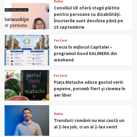
Radar
Consiliul UE oferă stagii plătite
pentru persoane cu dizabilități.
Înscrierile sunt deschise până pe
15 septembrie
Festival
Grecia în mijlocul Capitalei –
programul Good KALIMERA din
weekend
Festival
Piața Matache aduce gustul verii:
pepene, porumb fiert și cinema în
aer liber
Radar
Trenduri: românii nu mai caută un
al 2-lea job, ci un al 2-lea venit