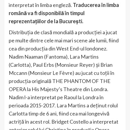
interpretat în limba engleză.
Traducerea în limba
română va fi disponibilă în timpul
reprezentațiilor de la București.
Distribuția de clasă mondială a producției a jucat
pe multe dintre cele mai mari scene ale lumii, fiind
cea din producția din West End-ul londonez.
Nadim Naaman (Fantoma), Lara Martins
(Carlotta), Paul Erbs (Monsieur Reyer) și Brian
Mccann (Monsieur Le Fèvre) au jucat cu toții în
producția originală THE PHANTOM OF THE
OPERA la His Majesty’s Theatre din Londra.
Nadim l-a interpretat pe Raoul la Londra în
perioada 2015-2017. Lara Martins a deținut rolul
Carlotta timp de 6 ani, fiind cea mai longevivă
actriță în acest rol. Bridget Costello a interpretat
anterior rolul lui Christine în producția Opera