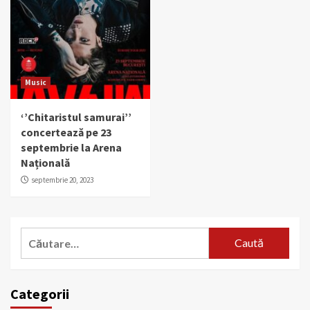
Music
‘’Chitaristul samurai’’
concertează pe 23
septembrie la Arena
Națională
septembrie 20, 2023
Caută
după:
Categorii