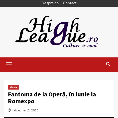
Skip
Despre noi
Contact
to
content
Primary
Menu
Music
Fantoma de la Operă, în iunie la
Romexpo
februarie 12, 2025