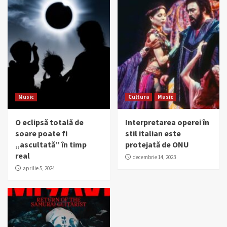
Music
Cultura
Music
O eclipsă totală de
Interpretarea operei în
soare poate fi
stil italian este
„ascultată” în timp
protejată de ONU
real
decembrie 14, 2023
aprilie 5, 2024