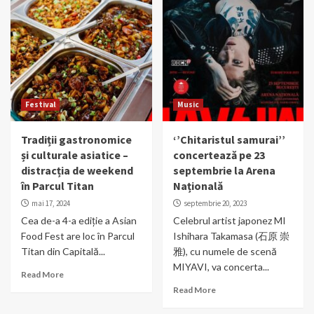
Festival
Music
Tradiții gastronomice
‘’Chitaristul samurai’’
și culturale asiatice –
concertează pe 23
distracția de weekend
septembrie la Arena
în Parcul Titan
Națională
mai 17, 2024
septembrie 20, 2023
Cea de-a 4-a ediție a Asian
Celebrul artist japonez MI
Food Fest are loc în Parcul
Ishihara Takamasa (石原 崇
Titan din Capitală...
雅), cu numele de scenă
MIYAVI, va concerta...
Read More
Read More