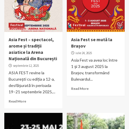
Festival
Festival
Asia Fest – spectacol,
Asia Fest se mută la
arome și tradiții
Brașov
asiatice la Arena
iulie 24, 2025
Națională din București
Asia Fest va avea loc între
septembrie 12, 2025
1 și 3 august 2025 la
ASIA FEST revine la
Brașov, transformând
București cu ediția a 12-a,
Bulevardul...
desfășurată în perioada
Read More
19–21 septembrie 2025,...
Read More