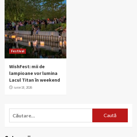
Festival
WishFest: mii de
lampioane vor lumina
Lacul Titan în weekend
iunie 18, 2026
Caută
după: