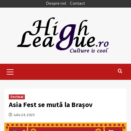
Skip
Despre noi
Contact
to
content
Primary
Menu
Festival
Asia Fest se mută la Brașov
iulie 24, 2025