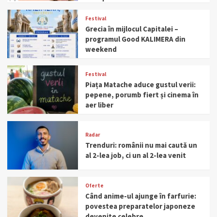
Festival
Grecia în mijlocul Capitalei –
programul Good KALIMERA din
weekend
Festival
Piața Matache aduce gustul verii:
pepene, porumb fiert și cinema în
aer liber
Radar
Trenduri: românii nu mai caută un
al 2-lea job, ci un al 2-lea venit
Oferte
Când anime-ul ajunge în farfurie:
povestea preparatelor japoneze
devenite celebre