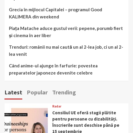
Grecia în mijlocul Capitalei – programul Good
KALIMERA din weekend
Piața Matache aduce gustul verii: pepene, porumb fiert
și cinema în aer liber
Trenduri: românii nu mai caută un al 2-lea job, ci un al 2-
lea venit
Când anime-ul ajunge în farfurie: povestea
preparatelor japoneze devenite celebre
Latest
Popular
Trending
Radar
Consiliul UE oferă stagii plătite
pentru persoane cu dizabilități.
Înscrierile sunt deschise până pe
15 septembrie