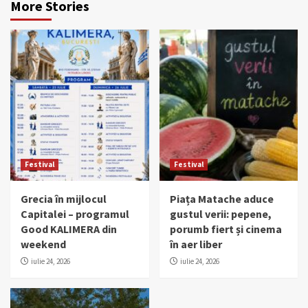
More Stories
Festival
Festival
Grecia în mijlocul
Piața Matache aduce
Capitalei – programul
gustul verii: pepene,
Good KALIMERA din
porumb fiert și cinema
weekend
în aer liber
iulie 24, 2026
iulie 24, 2026