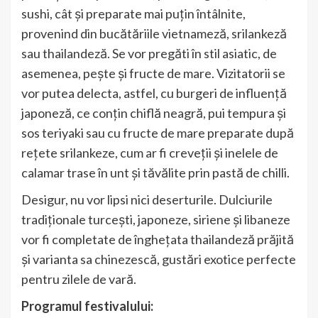
sushi, cât și preparate mai puțin întâlnite,
provenind din bucătăriile vietnameză, srilankeză
sau thailandeză. Se vor pregăti în stil asiatic, de
asemenea, pește și fructe de mare. Vizitatorii se
vor putea delecta, astfel, cu burgeri de influență
japoneză, ce conțin chiflă neagră, pui tempura și
sos teriyaki sau cu fructe de mare preparate după
rețete srilankeze, cum ar fi creveții și inelele de
calamar trase în unt și tăvălite prin pastă de chilli.
Desigur, nu vor lipsi nici deserturile. Dulciurile
tradiționale turcești, japoneze, siriene și libaneze
vor fi completate de înghețata thailandeză prăjită
și varianta sa chinezescă, gustări exotice perfecte
pentru zilele de vară.
Programul festivalului: