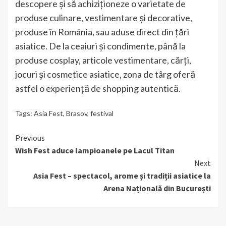
descopere și să achiziționeze o varietate de
produse culinare, vestimentare și decorative,
produse în România, sau aduse direct din țări
asiatice. De la ceaiuri și condimente, până la
produse cosplay, articole vestimentare, cărți,
jocuri și cosmetice asiatice, zona de târg oferă
astfel o experiență de shopping autentică.
Tags:
Asia Fest
,
Brasov
,
festival
Continue
Previous
Wish Fest aduce lampioanele pe Lacul Titan
Reading
Next
Asia Fest – spectacol, arome și tradiții asiatice la
Arena Națională din București