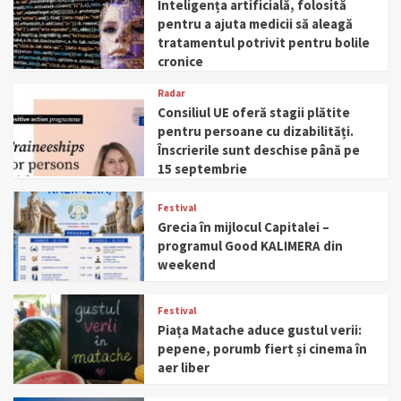
Inteligența artificială, folosită
pentru a ajuta medicii să aleagă
tratamentul potrivit pentru bolile
cronice
Radar
Consiliul UE oferă stagii plătite
pentru persoane cu dizabilități.
Înscrierile sunt deschise până pe
15 septembrie
Festival
Grecia în mijlocul Capitalei –
programul Good KALIMERA din
weekend
Festival
Piața Matache aduce gustul verii:
pepene, porumb fiert și cinema în
aer liber