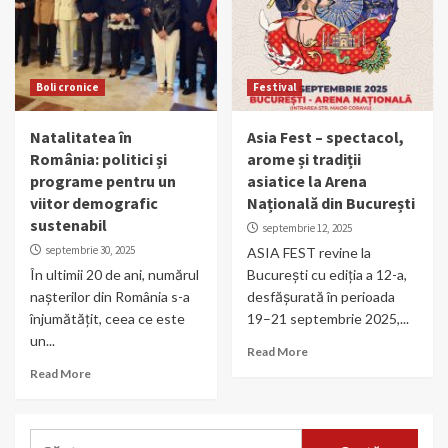
Boli cronice
Festival
Natalitatea în
Asia Fest – spectacol,
România: politici și
arome și tradiții
programe pentru un
asiatice la Arena
viitor demografic
Națională din București
sustenabil
septembrie 12, 2025
septembrie 30, 2025
ASIA FEST revine la
În ultimii 20 de ani, numărul
București cu ediția a 12-a,
nașterilor din România s-a
desfășurată în perioada
înjumătățit, ceea ce este
19–21 septembrie 2025,...
un...
Read More
Read More
Caută