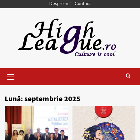
Skip
Despre noi
Contact
to
content
Primary
Menu
Lună:
septembrie 2025