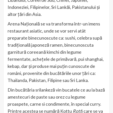
Libanului, Coreei de Sud, Chinei, Japoniei,
Indoneziei, Filipinelor, Sri Lankăi, Pakistanului și
altor țări din Asia.
Arena Națională se va transforma într-un imens
restaurant asiatic, unde se vor servi atât
preparate binecunoscute ca: sushi, celebra supă
tradițională japoneză ramen, binecunoscuta
garnitură coreeană kimchi din legume
fermentate, achețele de primăvară, pui shanghai,
kebap, dar și produse mai puțin cunoscute de
români, provenite din bucătăriile unor țări ca:
Thailanda, Pakistan, Filipine sau Sri Lanka.
Din bucătăria srilankeză vin bucatele ce au la bază
amestecuri de paste sau orez cu legume
proaspete, carne si condimente, în special curry.
Printre acestea se numără Kottu
Rott
i care se va