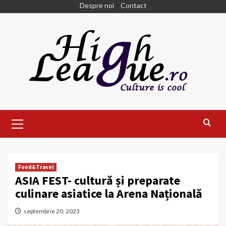
Skip
Despre noi
Contact
to
content
Primary
Menu
Food&Travel
ASIA FEST- cultură și preparate
culinare asiatice la Arena Națională
septembrie 20, 2023