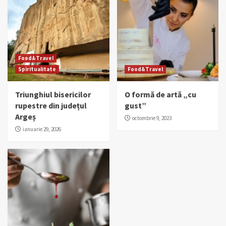
Food&Travel
Spiritualitate
Food&Travel
Triunghiul bisericilor
O formă de artă „cu
rupestre din județul
gust”
Argeș
octombrie 9, 2023
ianuarie 29, 2026