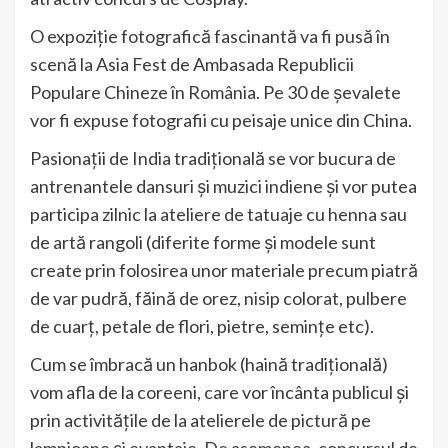
O expoziție fotografică fascinantă va fi pusă în
scenă la Asia Fest de Ambasada Republicii
Populare Chineze în România. Pe 30 de șevalete
vor fi expuse fotografii cu peisaje unice din China.
Pasionații de India tradițională se vor bucura de
antrenantele dansuri și muzici indiene și vor putea
participa zilnic la ateliere de tatuaje cu henna sau
de artă rangoli (diferite forme și modele sunt
create prin folosirea unor materiale precum piatră
de var pudră, făină de orez, nisip colorat, pulbere
de cuarț, petale de flori, pietre, semințe etc).
Cum se îmbracă un hanbok (haină tradițională)
vom afla de la coreeni, care vor încânta publicul și
prin activitățile de la atelierele de pictură pe