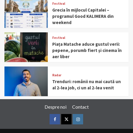
Festival
Grecia în mijlocul Capitalei –
programul Good KALIMERA din
weekend
Festival
Piața Matache aduce gustul verii:
pepene, porumb fiert și cinema în
aer liber
Radar
Trenduri: românii nu mai caută un
al 2-lea job, ci un al 2-lea venit
Despre noi
Contact
Facebook
Twitter
Instagram