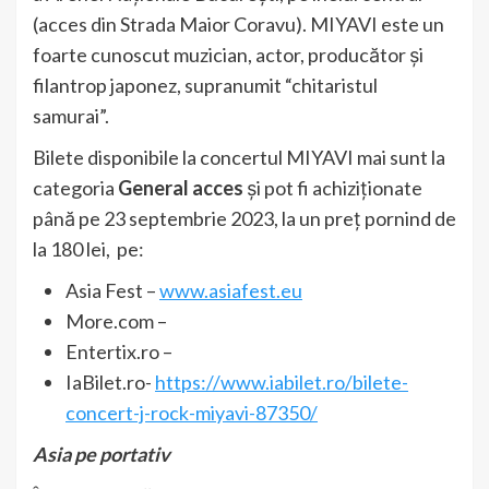
(acces din Strada Maior Coravu). MIYAVI este un
foarte cunoscut muzician, actor, producător și
filantrop japonez, supranumit “chitaristul
samurai”.
Bilete disponibile la concertul MIYAVI mai sunt la
categoria
General acces
și pot fi achiziționate
până pe 23 septembrie 2023, la un preț pornind de
la 180 lei, pe:
Asia Fest –
www.asiafest.eu
More.com –
Entertix.ro –
IaBilet.ro-
https://www.iabilet.ro/bilete-
concert-j-rock-miyavi-87350/
Asia pe portativ