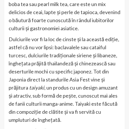
boba tea sau pearl milk tea, care este un mix
delicios de ceai, lapte și perle de tapioca, devenind
o băutură foarte cunoscută în rândul iubitorilor
culturii și gastronomiei asiatice.
Dulciurile vor fi la loc de cinste și la această ediție,
astfel că nu vor lipsi: baclavalele sau cataiful
turcesc, dulciurile tradiționale siriene și libaneze,
înghețata prăjită thailandeză și chinezească sau
deserturile mochi cu specific japonez. Tot din
Japonia direct la standurile Asia Fest vine și
prăjitura
taiyaki
, un produs cu un design amuzant
și atractiv, sub formă de pește, cunoscut mai ales
de fanii culturii manga-anime. Taiyaki este făcută
din compoziție de clătite și va fi servită cu
umpluturi de înghețată.