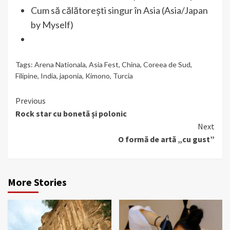
Cum să călătorești singur în Asia (Asia/Japan
by Myself)
Tags:
Arena Nationala
,
Asia Fest
,
China
,
Coreea de Sud
,
Filipine
,
India
,
japonia
,
Kimono
,
Turcia
Continue
Previous
Rock star cu bonetă și polonic
Reading
Next
O formă de artă „cu gust”
More Stories