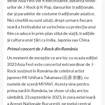
Serile Asia Fest vor fi electrizante, datorită show-
urilor de J-Rock și K-Pop, dansurilor tradiționale,
dar și paradelor de costume tradiționale asiatice.
Nici cinefilii nu sunt uitați, drept urmare fiecare
seară a festivalului se va încheia cu proiecția unui
film ce aduce în prim-plan stilul de viață, tradițiile
și cultura unor țări ca India, Japonia sau China.
Primul concert de J-Rock din România
Un moment de excepție ce are loc cu ocazia ediției
2023 Asia Fest este concertul extraordinar de J-
Rock susținut în România de celebrul artist
japonez MI Ishihara Takamasa (石原 崇雅), cu
numele de scenă MIYAVI. Acesta vine pentru
prima oară în România, iar show-ul său are loc
sâmbătă, 23 septembrie 2023, în zona exterioară
a Arenei Naționale București, pe inelul central