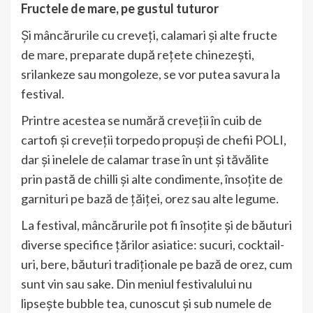
Fructele de mare, pe gustul tuturor
Și mâncărurile cu creveți, calamari și alte fructe
de mare, preparate după rețete chinezești,
srilankeze sau mongoleze, se vor putea savura la
festival.
Printre acestea se numără creveții în cuib de
cartofi și creveții torpedo propuși de chefii POLI,
dar și inelele de calamar trase în unt și tăvălite
prin pastă de chilli și alte condimente, însoțite de
garnituri pe bază de țăiței, orez sau alte legume.
La festival, mâncărurile pot fi însoțite și de băuturi
diverse specifice țărilor asiatice: sucuri, cocktail-
uri, bere, băuturi tradiționale pe bază de orez, cum
sunt vin sau sake. Din meniul festivalului nu
lipsește bubble tea, cunoscut și sub numele de