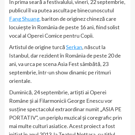
În prima seară a festivalului, vineri, 22 septembrie,
publicul îl va putea asculta pe binecunoscutul
Fang Shuang,
bariton de originez chineză care
locuiește în România de peste 16 ani, fiind solist
vocal al Operei Comice pentru Copii.
Artistul de origine turcă
Serkan
, născut la
Istanbul, dar rezident în România de peste 20 de
ani, va urca pe scena Asia Fest sâmbătă, 23
septembrie, într-un show dinamic pe ritmuri
orientale.
Duminică, 24 septembrie, artiști ai Operei
Române și ai Filarmonicii George Enescu vor
susține spectacolul extraordinar numit „ASIA PE
PORTATIV”, un periplu muzical și coregrafic prin
mai multe culturi asiatice. Acest proiect a fost
inițiat în anul 2013, la Teatrul Nottara, cu titlul