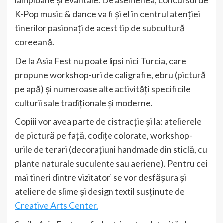
lampioane și evantaie. De asemenea, concursul de
K-Pop music & dance va fi și el în centrul atenției
tinerilor pasionați de acest tip de subcultură
coreeană.
De la Asia Fest nu poate lipsi nici Turcia, care
propune workshop-uri de caligrafie, ebru (pictură
pe apă) și numeroase alte activități specificile
culturii sale tradiționale și moderne.
Copiii vor avea parte de distracție și la: atelierele
de pictură pe față, codițe colorate, workshop-
urile de terari (decorațiuni handmade din sticlă, cu
plante naturale suculente sau aeriene). Pentru cei
mai tineri dintre vizitatori se vor desfășura și
ateliere de slime și design textil susținute de
Creative Arts Center.