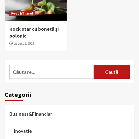
Food&Travel
Rock star cu bonetă și
polonic
august 1, 2023
Caută
după:
Categorii
Business&Financiar
Inovatie