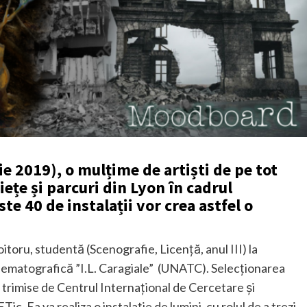
e 2019), o mulțime de artiști de pe tot
iețe și parcuri din Lyon în cadrul
ste 40 de instalații vor crea astfel o
roitoru, studentă (Scenografie, Licență, anul III) la
inematografică ”I.L. Caragiale” (UNATC). Selecționarea
i trimise de Centrul Internațional de Cercetare și
c. Ea va realiza o instalație de lumini, cu rolul de a trezi