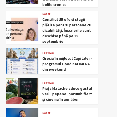
bolile cronice
Radar
Consiliul UE oferă stagii
plătite pentru persoane cu
dizabilități. Înscrierile sunt
deschise până pe 15
septembrie
Festival
Grecia în mijlocul Capitalei –
programul Good KALIMERA
din weekend
Festival
Piața Matache aduce gustul
verii: pepene, porumb fiert
și cinema în aer liber
Radar