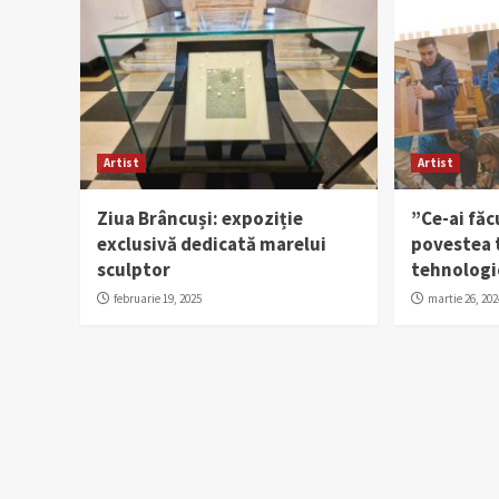
Artist
Artist
Ziua Brâncuși: expoziție
”Ce-ai făc
exclusivă dedicată marelui
povestea t
sculptor
tehnologi
februarie 19, 2025
martie 26, 202