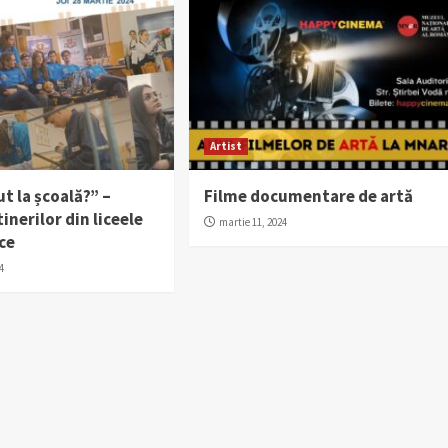
Artist
ut la școală?” –
Filme documentare de artă
inerilor din liceele
martie 11, 2024
ce
4