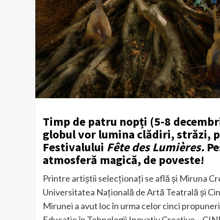
Timp de patru nopți (5-8 decembri
globul vor lumina clădiri, străzi, p
Festivalului
Fête des Lumières.
Pe
atmosferă magică, de poveste!
Printre artiștii selecționați se află și Miruna C
Universitatea Națională de Artă Teatrală și C
Mirunei a avut loc în urma celor cinci propuner
Educație în Tehnologii Inovativ Creative – CINETi