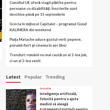
Consiliul UE oferă stagii plătite pentru
persoane cu dizabilități. Înscrierile sunt
deschise până pe 15 septembrie
Grecia în mijlocul Capitalei – programul Good
KALIMERA din weekend
Piața Matache aduce gustul verii: pepene,
porumb fiert și cinema în aer liber
Trenduri: românii nu mai caută un al 2-lea job,
ci un al 2-lea venit
Latest
Popular
Trending
Inovatie
Inteligența artificială,
folosită pentru a ajuta
medicii să aleagă
tratamentul potrivit pentru