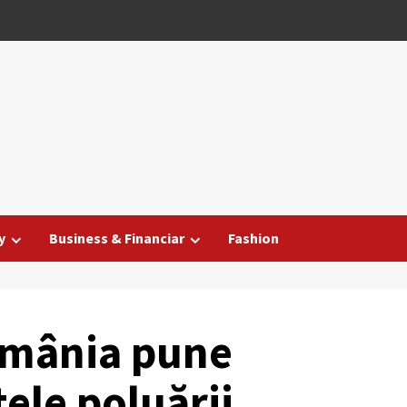
y
Business & Financiar
Fashion
omânia pune
tele poluării