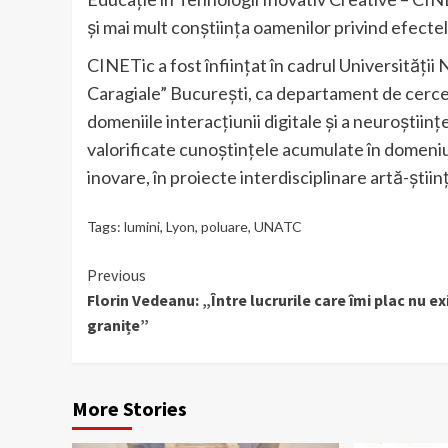
și mai mult conștiința oamenilor privind efectel
CINETic a fost înființat în cadrul Universității
Caragiale” București, ca departament de cercet
domeniile interacțiunii digitale și a neuroștiinț
valorificate cunoștințele acumulate în domeniul 
inovare, în proiecte interdisciplinare artă-știi
Tags:
lumini
,
Lyon
,
poluare
,
UNATC
Continue
Previous
Florin Vedeanu: „Între lucrurile care îmi plac nu ex
Reading
granițe”
More Stories