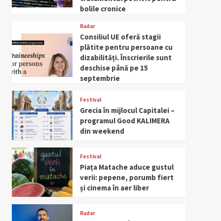
bolile cronice
Radar
Consiliul UE oferă stagii
plătite pentru persoane cu
dizabilități. Înscrierile sunt
deschise până pe 15
septembrie
Festival
Grecia în mijlocul Capitalei –
programul Good KALIMERA
din weekend
Festival
Piața Matache aduce gustul
verii: pepene, porumb fiert
și cinema în aer liber
Radar