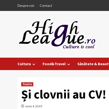
Skip
Despre noi
Contact
to
content
Cultura
Food&Travel
Sănătate & Beaut
Teatru
Și clovnii au CV
iunie 4, 2019