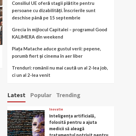
Consiliul UE oferă stagii plătite pentru
persoane cu dizabilități. Înscrierile sunt
deschise până pe 15 septembrie
Grecia în mijlocul Capitalei – programul Good
KALIMERA din weekend
Piața Matache aduce gustul verii: pepene,
porumb fiert și cinema în aer liber
Trenduri: românii nu mai caută un al 2-lea job,
ci un al 2-lea venit
Latest
Popular
Trending
Inovatie
Inteligența artificială,
folosită pentru a ajuta
medicii să aleagă
tratamentul potrivit pentru