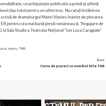
sensibilitate, ce prilejuiește publicului o primă și ultimă
 clovni dau totul pentru un ultim truc. Nu ratați întâlnirea
a scrisă de dramaturgul Matei Vişniec înainte de plecarea
ITER pentru cea mai bună piesă românească. ”Angajare de
, la Sala Studio a Teatrului Național ”Ion Luca Caragiale”
acol
,
teatru
,
TNB
Next
a
Cursa de șoareci cu numărul 50 la TNB