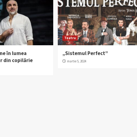
Teatru
une în lumea
„Sistemul Perfect”
r din copilărie
martie 5, 2024