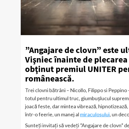
”Angajare de clovn” este u
Vişniec înainte de plecarea
obţinut premiul UNITER pe
românească.
Trei clovni bătrâni – Nicollo, Filippo si Peppino
totul pentru ultimul truc, giumbuşlucul suprem
joacă feste, dar mintea vibrează, hipnotizează,
într-o feerie, un manej al
miraculosului
, un deco
Sunteți invitați să vedeți ”Angajare de clovn” de