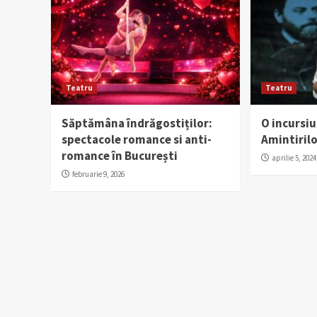
Teatru
Teatru
Săptămâna îndrăgostiților:
O incursi
spectacole romance si anti-
Amintirilo
romance în București
aprilie 5, 2024
februarie 9, 2026