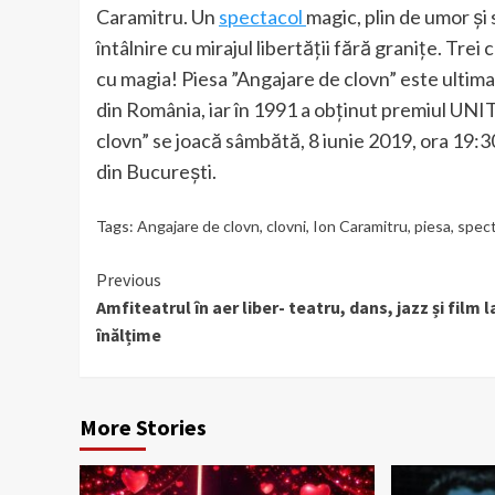
Caramitru. Un
spectacol
magic, plin de umor și 
întâlnire cu mirajul libertății fără granițe. Trei
cu magia! Piesa ”Angajare de clovn” este ultim
din România, iar în 1991 a obţinut premiul UN
clovn” se joacă sâmbătă, 8 iunie 2019, ora 19:30
din București.
Tags:
Angajare de clovn
,
clovni
,
Ion Caramitru
,
piesa
,
spect
Continue
Previous
Amfiteatrul în aer liber- teatru, dans, jazz și film l
Reading
înălțime
More Stories