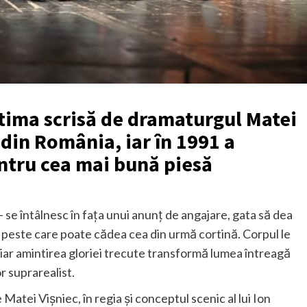
ltima scrisă de dramaturgul Matei
 din România, iar în 1991 a
ntru cea mai bună piesă
 – se întâlnesc în faţa unui anunţ de angajare, gata să dea
 peste care poate cădea cea din urmă cortină. Corpul le
 iar amintirea gloriei trecute transformă lumea întreagă
r suprarealist.
 Matei Vișniec, în regia și conceptul scenic al lui Ion