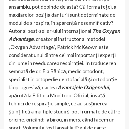
ansamblu, pot depinde de asta? Că forma feței, a
maxilarelor, poziția danturii sunt determinate de
modul de a respira, în aparență nesemnificativ?
Autor al best-seller-ului internațional
The Oxygen
Advantage
, creator și instructor al metodei
„Oxygen Advantage”, Patrick McKeown este
considerat unul dintre cei mai importanți experți
din lume în reeducarea respirației. În traducerea
semnată de dr. Ela Bănică, medic ortodont,
specialist în ortopedie dentofacială și ortodonție
bioprogresivă, cartea
Avantajele Oxigenului,
apărută la Editura Monitorul Oficial, învață
tehnici de respirație simple, ce au susținerea
științifică a multiple studii și pot fi urmate de către
oricine, oricând: la birou, în mers, când facem un
sport. Volumul a fost lansat la tîrgul de carte