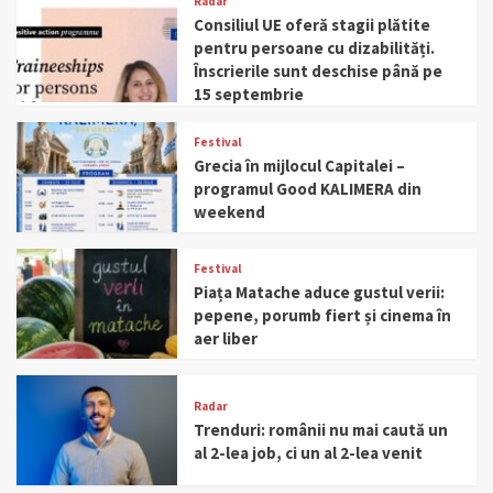
Radar
Consiliul UE oferă stagii plătite
pentru persoane cu dizabilități.
Înscrierile sunt deschise până pe
15 septembrie
Festival
Grecia în mijlocul Capitalei –
programul Good KALIMERA din
weekend
Festival
Piața Matache aduce gustul verii:
pepene, porumb fiert și cinema în
aer liber
Radar
Trenduri: românii nu mai caută un
al 2-lea job, ci un al 2-lea venit