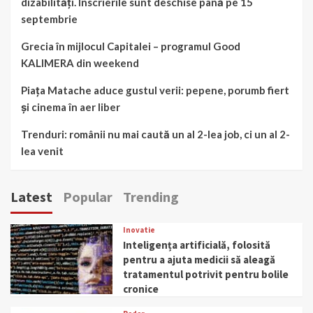
dizabilități. Înscrierile sunt deschise până pe 15
septembrie
Grecia în mijlocul Capitalei – programul Good
KALIMERA din weekend
Piața Matache aduce gustul verii: pepene, porumb fiert
și cinema în aer liber
Trenduri: românii nu mai caută un al 2-lea job, ci un al 2-
lea venit
Latest
Popular
Trending
Inovatie
Inteligența artificială, folosită
pentru a ajuta medicii să aleagă
tratamentul potrivit pentru bolile
cronice