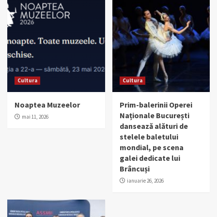
Cultura
Cultura
Noaptea Muzeelor
Prim-balerinii Operei
Naționale București
mai 11, 2026
dansează alături de
stelele baletului
mondial, pe scena
galei dedicate lui
Brâncuși
ianuarie 26, 2026