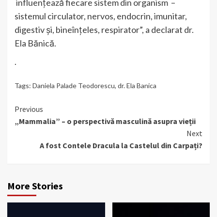
influențează fiecare sistem din organism –
sistemul circulator, nervos, endocrin, imunitar,
digestiv și, bineînțeles, respirator”, a declarat dr.
Ela Bănică.
.
Tags:
Daniela Palade Teodorescu
,
dr. Ela Banica
Continue
Previous
„Mammalia” – o perspectivă masculină asupra vieții
Reading
Next
A fost Contele Dracula la Castelul din Carpați?
More Stories