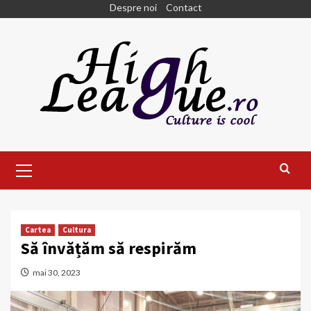
Skip
Despre noi
Contact
to
content
Primary
Menu
Cartea
Cultura
Să învățăm să respirăm
mai 30, 2023