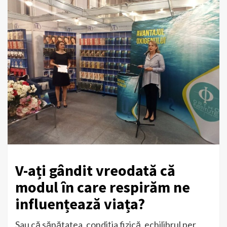
V-ați gândit vreodată că
modul în care respirăm ne
influențează viața?
Sau că sănătatea, condiția fizică, echilibrul per