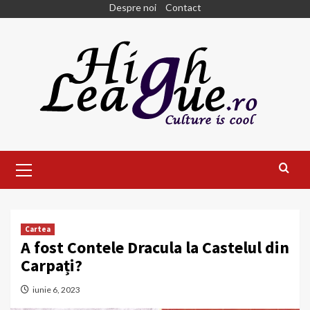
Skip
Despre noi
Contact
to
content
Primary
Menu
Cartea
A fost Contele Dracula la Castelul din
Carpați?
iunie 6, 2023