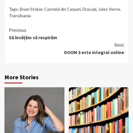
Tags:
Bram Stoker
,
Castelul din Carpati
,
Dracula
,
Jules Verne
,
Transilvania
Continue
Previous
Să învățăm să respirăm
Reading
Next
DOOM 3 este integral online
More Stories