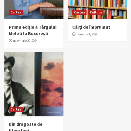
Cartea
Cartea
Cultura
Prima ediție a Târgului
Cărți de împrumut
Meleti la București
ianuarie 8, 2024
noiembrie 20, 2024
Cartea
Din dragoste de
literatură