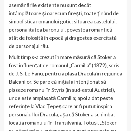
asemănările existente nu sunt decât
întâmplătoare și oarecum firești, toate ținând de
simbolistica romanului gotic: situarea castelului,
personalitatea baronului, povestea romantică
atât de folosită în epocă și dragostea exercitată
de personajul rău.
Mult timp s-a crezut în mare măsură că Stoker a
fost influențat de romanul „Carmilla” (1872), scris
de J. S. Le Fanu, pentru a plasa Dracula în regiunea
Balcanilor. Se pare că inițial a intenționat să
plaseze romanul în Styria (în sud-estul Austriei),
unde este amplasată Carmilla; apoi a dat peste
referințe la Vlad Țepeș care ar fi putut inspira
personajul lui Dracula, așa că Stoker a schimbat
locația romanului în Transilvania. Totuși, „Stoker
nu a fost primul autor care a plasat o poveste cu