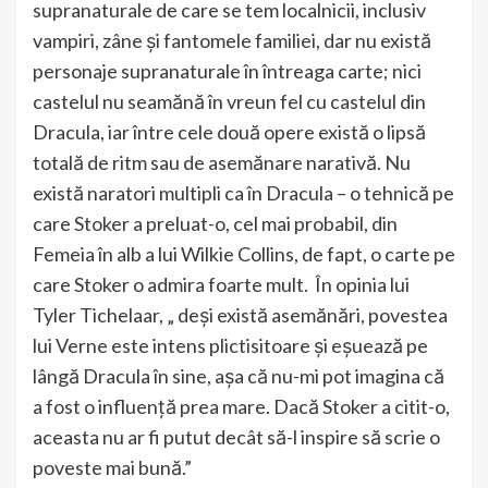
supranaturale de care se tem localnicii, inclusiv
vampiri, zâne și fantomele familiei, dar nu există
personaje supranaturale în întreaga carte; nici
castelul nu seamănă în vreun fel cu castelul din
Dracula, iar între cele două opere există o lipsă
totală de ritm sau de asemănare narativă. Nu
există naratori multipli ca în Dracula – o tehnică pe
care Stoker a preluat-o, cel mai probabil, din
Femeia în alb a lui Wilkie Collins, de fapt, o carte pe
care Stoker o admira foarte mult. În opinia lui
Tyler Tichelaar, „ deși există asemănări, povestea
lui Verne este intens plictisitoare și eșuează pe
lângă Dracula în sine, așa că nu-mi pot imagina că
a fost o influență prea mare. Dacă Stoker a citit-o,
aceasta nu ar fi putut decât să-l inspire să scrie o
poveste mai bună.”