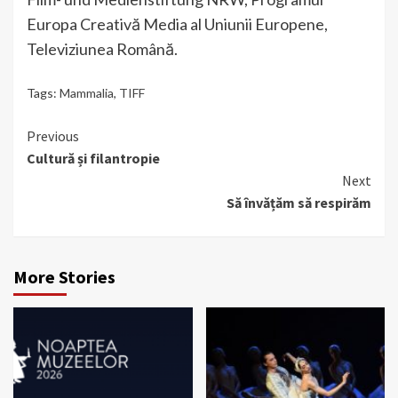
Europa Creativă Media al Uniunii Europene,
Televiziunea Română.
Tags:
Mammalia
,
TIFF
Continue
Previous
Cultură și filantropie
Reading
Next
Să învățăm să respirăm
More Stories