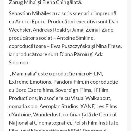
Zarug Mihai și Elena Chingălată.
Sebastian Mihăilescu a scris scenariul împreună
cu Andrei Epure. Producători executivi sunt Dan
Wechsler, Andreas Roald și Jamal Zeinal-Zade,
producător asociat – Antoine Simkine,
coproducătoare – Ewa Puszczyńska și Nina Frese,
iar producătoare sunt Diana Păroiu și Ada
Solomon.
„Mammalia” este o producție microFILM,
Extreme Emotions, Pandora Film, în coproducție
cu Bord Cadre films, Sovereign Films, HiFilm
Productions, în asociere cu Visual Walkabout,
nomada.solo, Aeroplan Studios, XANF, Les Films
d’Antoine, Wunderlust, co-finanțată de Centrul
Național al Cinematografiei, Polish Film Institute,
Film- und Medienstiftung NRW, Programul