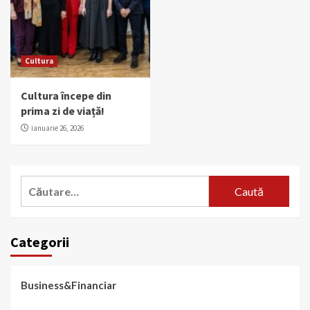
Cultura
Cultura începe din
prima zi de viață!
ianuarie 26, 2026
Caută
după:
Categorii
Business&Financiar