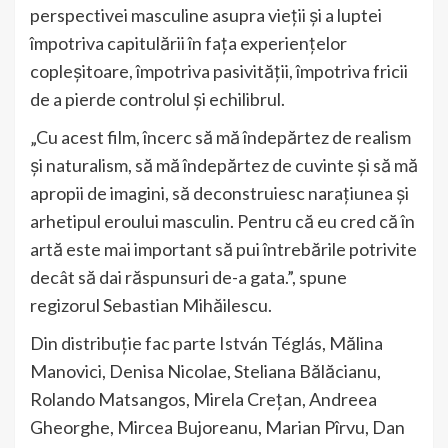
perspectivei masculine asupra vieții și a luptei
împotriva capitulării în fața experiențelor
copleșitoare, împotriva pasivității, împotriva fricii
de a pierde controlul și echilibrul.
„Cu acest film, încerc să mă îndepărtez de realism
și naturalism, să mă îndepărtez de cuvinte și să mă
apropii de imagini, să deconstruiesc narațiunea și
arhetipul eroului masculin. Pentru că eu cred că în
artă este mai important să pui întrebările potrivite
decât să dai răspunsuri de-a gata.”, spune
regizorul Sebastian Mihăilescu.
Din distribuție fac parte István Téglás, Mălina
Manovici, Denisa Nicolae, Steliana Bălăcianu,
Rolando Matsangos, Mirela Crețan, Andreea
Gheorghe, Mircea Bujoreanu, Marian Pîrvu, Dan