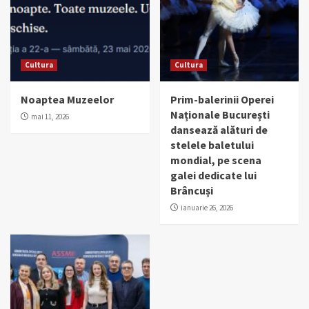
Cultura
Cultura
Noaptea Muzeelor
Prim-balerinii Operei
Naționale București
mai 11, 2026
dansează alături de
stelele baletului
mondial, pe scena
galei dedicate lui
Brâncuși
ianuarie 26, 2026