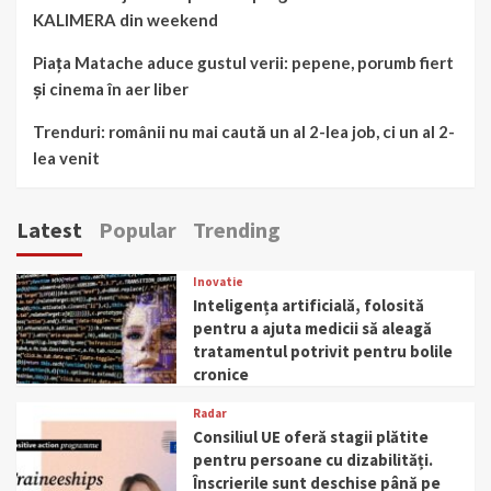
KALIMERA din weekend
Piața Matache aduce gustul verii: pepene, porumb fiert
și cinema în aer liber
Trenduri: românii nu mai caută un al 2-lea job, ci un al 2-
lea venit
Latest
Popular
Trending
Inovatie
Inteligența artificială, folosită
pentru a ajuta medicii să aleagă
tratamentul potrivit pentru bolile
cronice
Radar
Consiliul UE oferă stagii plătite
pentru persoane cu dizabilități.
Înscrierile sunt deschise până pe