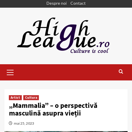
Skip
Despre noi
Contact
to
content
Primary
Menu
Artist
Cultura
„Mammalia” – o perspectivă
masculină asupra vieții
mai 25, 2023