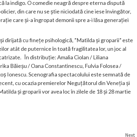
că la indigo. O comedie neagră despre eterna dispută
olicier, din care nu se ştie niciodată cine iese învingător,
ție care și-a îngropat demonii spre a-i lăsa generației
şi dirijată cu fineţe psihologică, ”Matilda şi groparii” este
r atât de puternice în toată fragilitatea lor, un joc al
catrizate. În distribuţie: Amalia Ciolan / Liliana
rika Băieşu / Oana Constantinescu, Fulvia Folosea /
goș Ionescu. Scenografia spectacolului este semnată de
 recent, cu ocazia premierelor Neguţătorul din Veneţia şi
atilda şi groparii vor avea loc în zilele de 18 şi 28 martie
Next