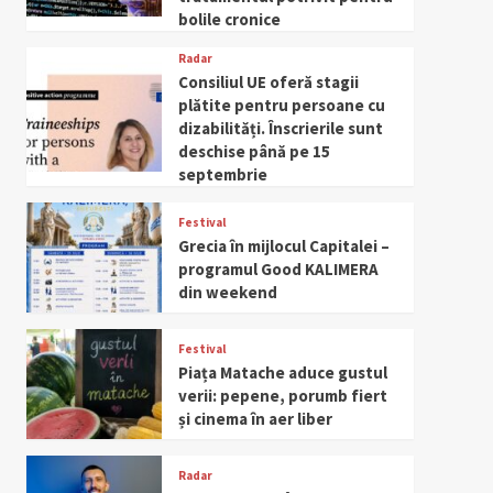
bolile cronice
Radar
Consiliul UE oferă stagii
plătite pentru persoane cu
dizabilități. Înscrierile sunt
deschise până pe 15
septembrie
Festival
Grecia în mijlocul Capitalei –
programul Good KALIMERA
din weekend
Festival
Piața Matache aduce gustul
verii: pepene, porumb fiert
și cinema în aer liber
Radar