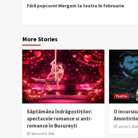
Fără popcorn! Mergem la teatru în februarie
Reading
More Stories
Teatru
Teatru
Săptămâna îndrăgostiților:
O incursi
spectacole romance si anti-
Amintirilo
romance în București
aprilie 5, 2024
februarie 9, 2026