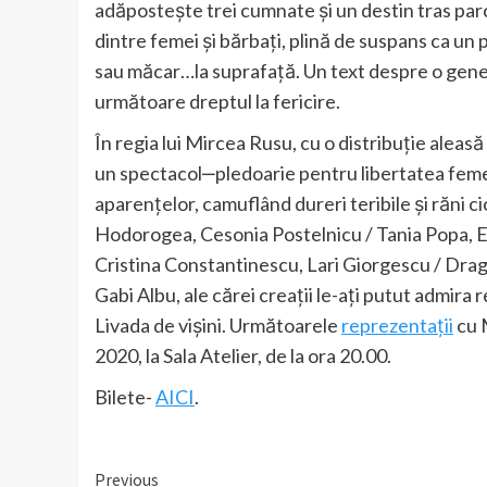
adăposteşte trei cumnate şi un destin tras par
dintre femei şi bărbaţi, plină de suspans ca un p
sau măcar…la suprafaţă. Un text despre o genera
următoare dreptul la fericire.
În regia lui Mircea Rusu, cu o distribuţie aleasă 
un spectacol‒pledoarie pentru libertatea femeilo
aparenţelor, camuflând dureri teribile şi răni ci
Hodorogea, Cesonia Postelnicu / Tania Popa, E
Cristina Constantinescu, Lari Giorgescu / Dra
Gabi Albu, ale cărei creaţii le-aţi putut admira
Livada de vişini. Următoarele
reprezentaţii
cu M
2020, la Sala Atelier, de la ora 20.00.
Bilete-
AICI
.
Continue
Previous