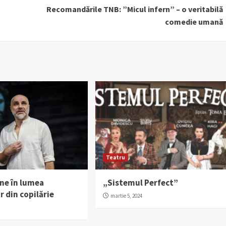
Recomandările TNB: ”Micul infern” – o veritabilă
comedie umană
Teatru
une în lumea
„Sistemul Perfect”
r din copilărie
martie 5, 2024