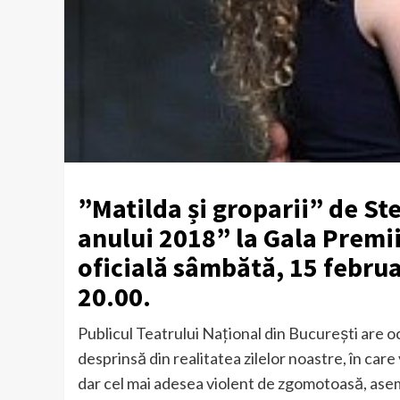
”Matilda și groparii” de St
anului 2018” la Gala Premi
oficială sâmbătă, 15 februar
20.00.
Publicul Teatrului Naţional din Bucureşti are o
desprinsă din realitatea zilelor noastre, în ca
dar cel mai adesea violent de zgomotoasă, ase