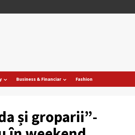
y
Business & Financiar
Fashion
a și groparii”-
u în weekend