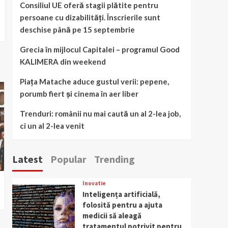
Consiliul UE oferă stagii plătite pentru
persoane cu dizabilități. Înscrierile sunt
deschise până pe 15 septembrie
Grecia în mijlocul Capitalei – programul Good
KALIMERA din weekend
Piața Matache aduce gustul verii: pepene,
porumb fiert și cinema în aer liber
Trenduri: românii nu mai caută un al 2-lea job,
ci un al 2-lea venit
Latest
Popular
Trending
Inovatie
Inteligența artificială,
folosită pentru a ajuta
medicii să aleagă
tratamentul potrivit pentru