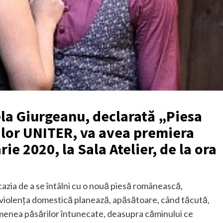
ela Giurgeanu, declarată „Piesa
ilor UNITER, va avea premiera
ie 2020, la Sala Atelier, de la ora
cazia de a se întâlni cu o nouă piesă românească,
re violenţa domestică planează, apăsătoare, când tăcută,
menea păsărilor întunecate, deasupra căminului ce