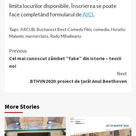
limita locurilor disponibile. Înscrierea se poate
face completând formularul de
AICI
.
Tags:
ARCUB
,
Bucharest Best Comedy Film
,
comedie
,
Horatiu
Malaele
,
masterclass
,
Radu Mihaileanu
Continue
Previous
Cel mai cunoscut zâmbet ”fake” din istorie – teorii
Reading
noi
Next
BTHVN2020: proiect de țară! Anul Beethoven
More Stories