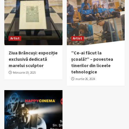
Artist
Artist
Ziua Brâncuși: expoziție
”Ce-ai făcut la
exclusivă dedicată
școală?” – povestea
marelui sculptor
tinerilor din liceele
tehnologice
februarie 19, 2025
martie 26, 2024