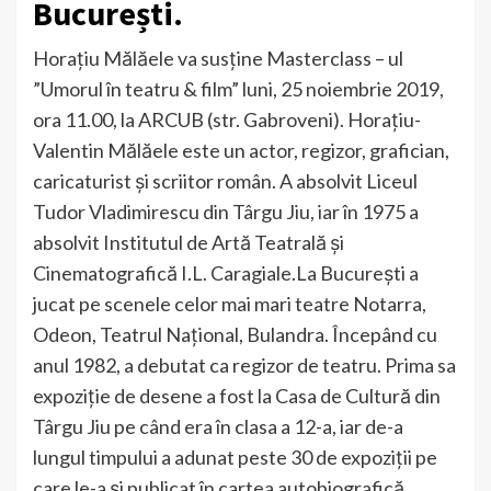
București.
Horațiu Mălăele va susține Masterclass – ul
”Umorul în teatru & film” luni, 25 noiembrie 2019,
ora 11.00, la ARCUB (str. Gabroveni). Horaţiu-
Valentin Mălăele este un actor, regizor, grafician,
caricaturist şi scriitor român. A absolvit Liceul
Tudor Vladimirescu din Târgu Jiu, iar în 1975 a
absolvit Institutul de Artă Teatrală şi
Cinematografică I.L. Caragiale.La București a
jucat pe scenele celor mai mari teatre Notarra,
Odeon, Teatrul Naţional, Bulandra. Începând cu
anul 1982, a debutat ca regizor de teatru. Prima sa
expoziţie de desene a fost la Casa de Cultură din
Târgu Jiu pe când era în clasa a 12-a, iar de-a
lungul timpului a adunat peste 30 de expoziţii pe
care le-a şi publicat în cartea autobiografică