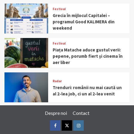
Festival
Grecia în mijlocul Capitalei –
programul Good KALIMERA din
weekend
Festival
Piața Matache aduce gustul verii:
pepene, porumb fiert și cinema în
aer liber
Radar
Trenduri: românii nu mai caută un
al 2-lea job, ci un al 2-lea venit
Despre noi
Contact
Facebook
Twitter
Instagram