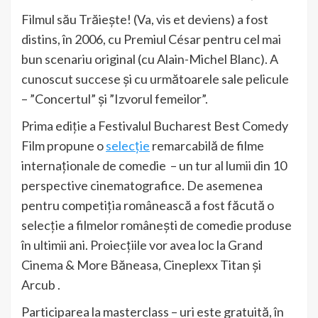
Filmul său Trăiește! (Va, vis et deviens) a fost
distins, în 2006, cu Premiul César pentru cel mai
bun scenariu original (cu Alain-Michel Blanc). A
cunoscut succese și cu următoarele sale pelicule
– ”Concertul” și ”Izvorul femeilor”.
Prima ediție a Festivalul Bucharest Best Comedy
Film propune o
selecție
remarcabilă de filme
internaționale de comedie – un tur al lumii din 10
perspective cinematografice. De asemenea
pentru competiția românească a fost făcută o
selecție a filmelor românești de comedie produse
în ultimii ani. Proiecțiile vor avea loc la Grand
Cinema & More Băneasa, Cineplexx Titan și
Arcub .
Participarea la masterclass – uri este gratuită, în