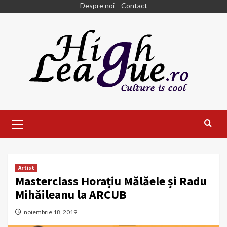
Skip
Despre noi
Contact
to
content
Primary
Menu
Artist
Masterclass Horațiu Mălăele și Radu
Mihăileanu la ARCUB
noiembrie 18, 2019