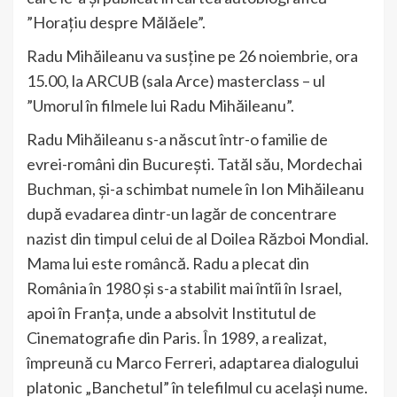
”Horaţiu despre Mălăele”.
Radu Mihăileanu va susține pe 26 noiembrie, ora
15.00, la ARCUB (sala Arce) masterclass – ul
”Umorul în filmele lui Radu Mihăileanu”.
Radu Mihăileanu s-a născut într-o familie de
evrei-români din București. Tatăl său, Mordechai
Buchman, și-a schimbat numele în Ion Mihăileanu
după evadarea dintr-un lagăr de concentrare
nazist din timpul celui de al Doilea Război Mondial.
Mama lui este româncă. Radu a plecat din
România în 1980 și s-a stabilit mai întîi în Israel,
apoi în Franța, unde a absolvit Institutul de
Cinematografie din Paris. În 1989, a realizat,
împreună cu Marco Ferreri, adaptarea dialogului
platonic „Banchetul” în telefilmul cu același nume.