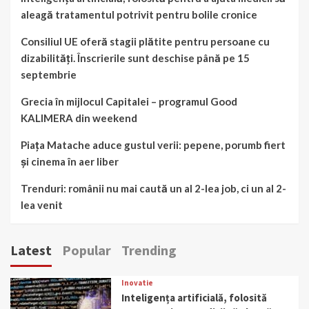
aleagă tratamentul potrivit pentru bolile cronice
Consiliul UE oferă stagii plătite pentru persoane cu
dizabilități. Înscrierile sunt deschise până pe 15
septembrie
Grecia în mijlocul Capitalei – programul Good
KALIMERA din weekend
Piața Matache aduce gustul verii: pepene, porumb fiert
și cinema în aer liber
Trenduri: românii nu mai caută un al 2-lea job, ci un al 2-
lea venit
Latest
Popular
Trending
Inovatie
Inteligența artificială, folosită