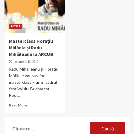
Artist
Masterclass Horațiu
Mălăele și Radu
Mihăileanu la ARCUB
noiembrie 18, 2019
Radu Mihăileanu și Horațiu
Mălăele vor susține
masterclass – uri în cadrul
festivalului Bucharest
Best...
Read More
Caută
după: