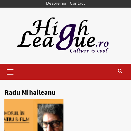
Skip
Despre noi
Contact
to
content
Primary
Menu
Radu Mihaileanu