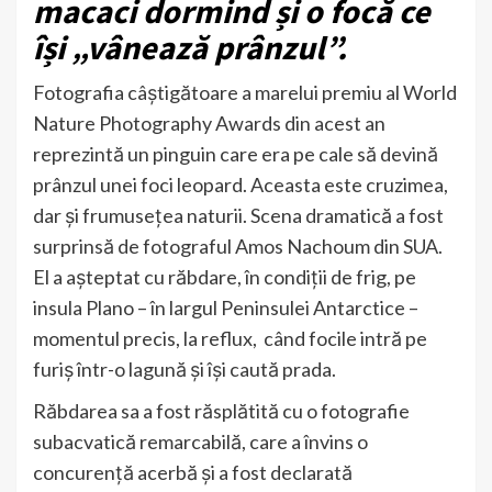
macaci dormind și o focă ce
își „vânează prânzul”.
Fotografia câștigătoare a marelui premiu al World
Nature Photography Awards din acest an
reprezintă un pinguin care era pe cale să devină
prânzul unei foci leopard. Aceasta este cruzimea,
dar și frumusețea naturii. Scena dramatică a fost
surprinsă de fotograful Amos Nachoum din SUA.
El a așteptat cu răbdare, în condiții de frig, pe
insula Plano – în largul Peninsulei Antarctice –
momentul precis, la reflux, când focile intră pe
furiș într-o lagună și își caută prada.
Răbdarea sa a fost răsplătită cu o fotografie
subacvatică remarcabilă, care a învins o
concurență acerbă și a fost declarată