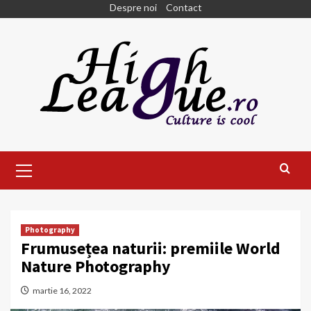
Skip
Despre noi
Contact
to
content
Primary
Menu
Photography
Frumusețea naturii: premiile World
Nature Photography
martie 16, 2022