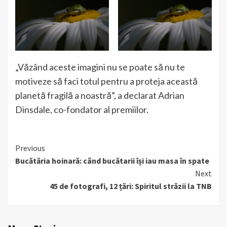
„Văzând aceste imagini nu se poate să nu te
motiveze să faci totul pentru a proteja această
planetă fragilă a noastră”, a declarat Adrian
Dinsdale, co-fondator al premiilor.
Continue
Previous
Bucătăria hoinară: când bucătarii își iau masa în spate
Reading
Next
45 de fotografi, 12 țări: Spiritul străzii la TNB