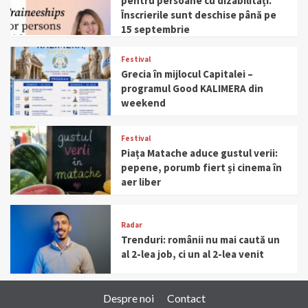
pentru persoane cu dizabilități.
Înscrierile sunt deschise până pe
15 septembrie
Festival
Grecia în mijlocul Capitalei –
programul Good KALIMERA din
weekend
Festival
Piața Matache aduce gustul verii:
pepene, porumb fiert și cinema în
aer liber
Radar
Trenduri: românii nu mai caută un
al 2-lea job, ci un al 2-lea venit
Despre noi
Contact