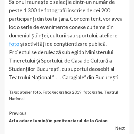
Salonul reuneşte o selecție dintr-un număr de
peste 1.300 de fotografii înscrise de cei 200
participanţi din toata ţara. Concomitent, vor avea
loc o serie de evenimente conexe cu teme din
domeniul ştiinţei, culturii sau sportului, ateliere
foto
și activități de conștientizare publică.
Proiectul se derulează sub egida Ministerului
Tineretului şi Sportului, de Casa de Cultură a
Studenţilor Bucureşti, cu suportul deosebit al
Teatrului Național ”I.L. Caragiale” din București.
Tags:
atelier foto
,
Fotogeografica 2019
,
fotografie
,
Teatrul
National
Continue
Previous
Arta aduce lumină în penitenciarul de la Goian
Reading
Next