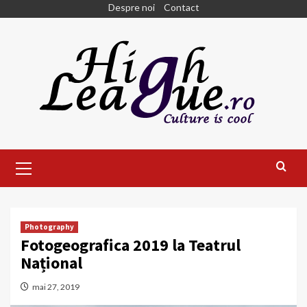
Skip
Despre noi
Contact
to
content
Primary
Menu
Photography
Fotogeografica 2019 la Teatrul
Național
mai 27, 2019