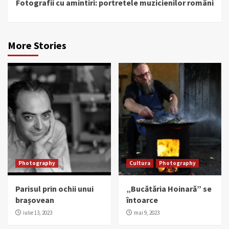
Fotografii cu amintiri: portretele muzicienilor români
More Stories
Photography
Cultura
Photography
Parisul prin ochii unui
„Bucătăria Hoinară” se
brașovean
întoarce
iulie 13, 2023
mai 9, 2023