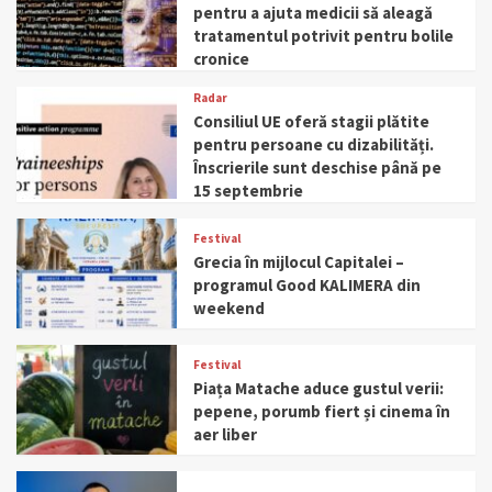
pentru a ajuta medicii să aleagă
tratamentul potrivit pentru bolile
cronice
Radar
Consiliul UE oferă stagii plătite
pentru persoane cu dizabilități.
Înscrierile sunt deschise până pe
15 septembrie
Festival
Grecia în mijlocul Capitalei –
programul Good KALIMERA din
weekend
Festival
Piața Matache aduce gustul verii:
pepene, porumb fiert și cinema în
aer liber