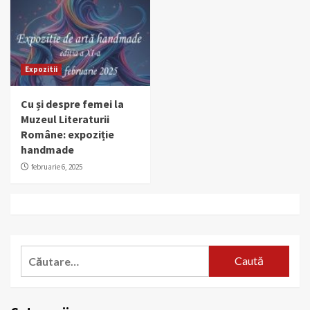
Expozitii
Cu și despre femei la
Muzeul Literaturii
Române: expoziție
handmade
februarie 6, 2025
Caută
după: