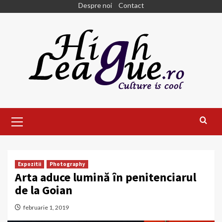
Skip
Despre noi
Contact
to
content
Primary
Menu
Expozitii
Photography
Arta aduce lumină în penitenciarul
de la Goian
februarie 1, 2019