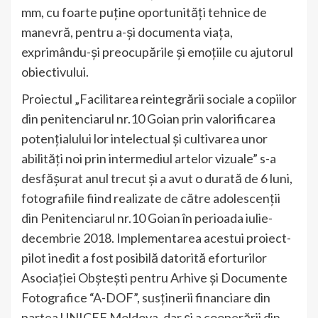
mm, cu foarte puține oportunități tehnice de
manevră, pentru a-și documenta viața,
exprimându-și preocupările și emoțiile cu ajutorul
obiectivului.
Proiectul „Facilitarea reintegrării sociale a copiilor
din penitenciarul nr.10 Goian prin valorificarea
potențialului lor intelectual și cultivarea unor
abilități noi prin intermediul artelor vizuale” s-a
desfășurat anul trecut și a avut o durată de 6 luni,
fotografiile fiind realizate de către adolescenții
din Penitenciarul nr.10 Goian în perioada iulie-
decembrie 2018. Implementarea acestui proiect-
pilot inedit a fost posibilă datorită eforturilor
Asociației Obștești pentru Arhive și Documente
Fotografice “A-DOF”, susținerii financiare din
partea UNICEF Moldova, dar și a cooperării din