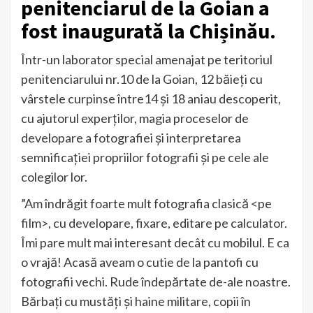
penitenciarul de la Goian a
fost inaugurată la Chișinău.
Într-un laborator special amenajat pe teritoriul
penitenciarului nr.10 de la Goian, 12 băieți cu
vârstele curpinse între14 și 18 aniau descoperit,
cu ajutorul experților, magia proceselor de
developare a fotografiei şi interpretarea
semnificației propriilor fotografii și pe cele ale
colegilor lor.
”Am îndrăgit foarte mult fotografia clasică <pe
film>, cu developare, fixare, editare pe calculator.
Îmi pare mult mai interesant decât cu mobilul. E ca
o vrajă! Acasă aveam o cutie de la pantofi cu
fotografii vechi. Rude îndepărtate de-ale noastre.
Bărbați cu mustăți și haine militare, copii în