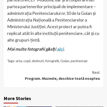
partea partenerilor principali de implementare –
administrația Penitenciarului nr.10 de la Goian și
Administrația Națională a Penitenciarelor a
Ministerului Justiției. Acest proiect ar putea fi
replicat atât în alte instituții penitenciare, cât și cu
alte grupuri-țintă.
Mai multe fotografii găsiți
aici
.
Tags:
arta
,
copii
,
detinuti
,
fotografii
,
Goian
,
penitenciar
Continue
Next
Program. Muzeele, deschise toată noaptea
Reading
More Stories