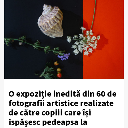
O expoziție inedită din 60 de
fotografii artistice realizate
de către copiii care își
ispășesc pedeapsa la