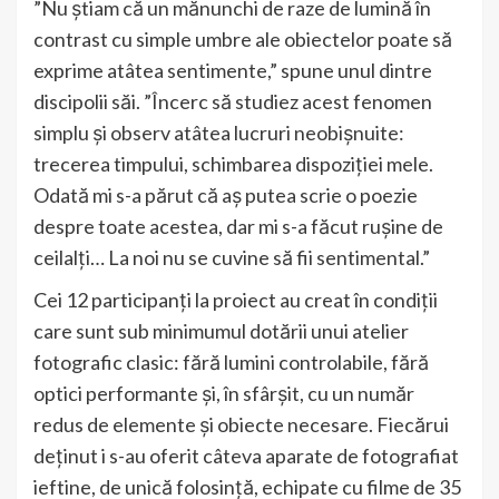
”Nu știam că un mănunchi de raze de lumină în
contrast cu simple umbre ale obiectelor poate să
exprime atâtea sentimente,” spune unul dintre
discipolii săi. ”Încerc să studiez acest fenomen
simplu și observ atâtea lucruri neobișnuite:
trecerea timpului, schimbarea dispoziției mele.
Odată mi s-a părut că aș putea scrie o poezie
despre toate acestea, dar mi s-a făcut rușine de
ceilalți… La noi nu se cuvine să fii sentimental.”
Cei 12 participanți la proiect au creat în condiții
care sunt sub minimumul dotării unui atelier
fotografic clasic: fără lumini controlabile, fără
optici performante și, în sfârșit, cu un număr
redus de elemente și obiecte necesare. Fiecărui
deținut i s-au oferit câteva aparate de fotografiat
ieftine, de unică folosință, echipate cu filme de 35