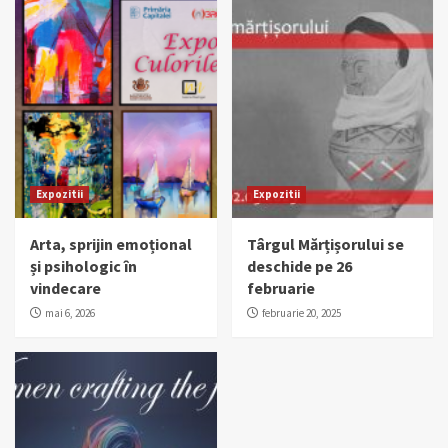
Expozitii
Expozitii
Arta, sprijin emoțional
Târgul Mărțișorului se
și psihologic în
deschide pe 26
vindecare
februarie
mai 6, 2026
februarie 20, 2025