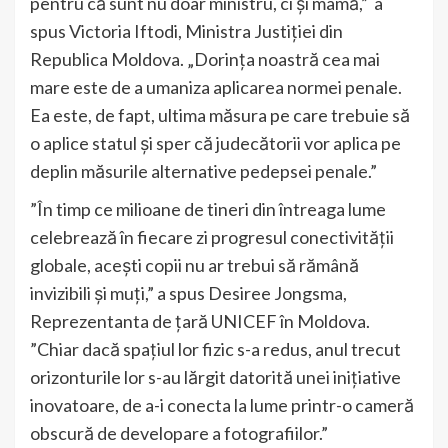
pentru că sunt nu doar ministru, ci și mamă,” a
spus Victoria Iftodi, Ministra Justiției din
Republica Moldova. „Dorința noastră cea mai
mare este de a umaniza aplicarea normei penale.
Ea este, de fapt, ultima măsura pe care trebuie să
o aplice statul și sper că judecătorii vor aplica pe
deplin măsurile alternative pedepsei penale.”
”În timp ce milioane de tineri din întreaga lume
celebrează în fiecare zi progresul conectivității
globale, acești copii nu ar trebui să rămână
invizibili și muți,” a spus Desiree Jongsma,
Reprezentanta de țară UNICEF în Moldova.
”Chiar dacă spațiul lor fizic s-a redus, anul trecut
orizonturile lor s-au lărgit datorită unei inițiative
inovatoare, de a-i conecta la lume printr-o cameră
obscură de developare a fotografiilor.”