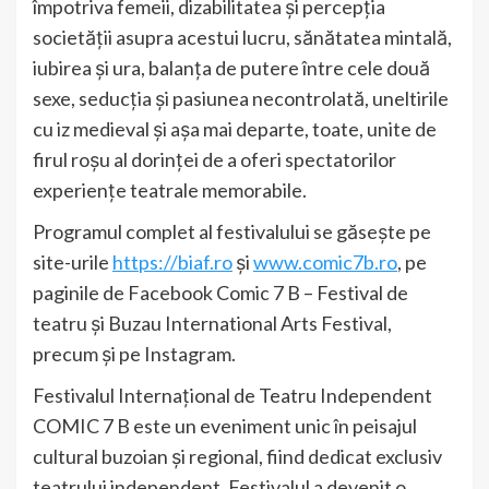
împotriva femeii, dizabilitatea și percepția
societății asupra acestui lucru, sănătatea mintală,
iubirea și ura, balanța de putere între cele două
sexe, seducția și pasiunea necontrolată, uneltirile
cu iz medieval și așa mai departe, toate, unite de
firul roșu al dorinței de a oferi spectatorilor
experiențe teatrale memorabile.
Programul complet al festivalului se găsește pe
site-urile
https://biaf.ro
și
www.comic7b.ro
, pe
paginile de Facebook Comic 7 B – Festival de
teatru și Buzau International Arts Festival,
precum și pe Instagram.
Festivalul Internațional de Teatru Independent
COMIC 7 B este un eveniment unic în peisajul
cultural buzoian și regional, fiind dedicat exclusiv
teatrului independent. Festivalul a devenit o