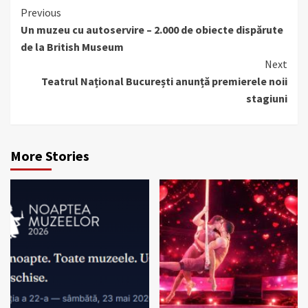
Continue
Previous
Un muzeu cu autoservire – 2.000 de obiecte dispărute
Reading
de la British Museum
Next
Teatrul Național București anunță premierele noii
stagiuni
More Stories