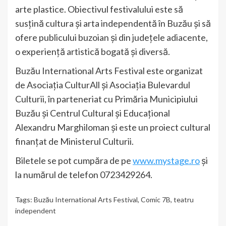
arte plastice. Obiectivul festivalului este să
susțină cultura și arta independentă în Buzău și să
ofere publicului buzoian și din județele adiacente,
o experiență artistică bogată și diversă.
Buzău International Arts Festival este organizat
de Asociația CulturAll și Asociația Bulevardul
Culturii, în parteneriat cu Primăria Municipiului
Buzău și Centrul Cultural și Educațional
Alexandru Marghiloman și este un proiect cultural
finanțat de Ministerul Culturii.
Biletele se pot cumpăra de pe
www.mystage.ro
și
la numărul de telefon 0723429264.
Tags:
Buzău International Arts Festival
,
Comic 7B
,
teatru
independent