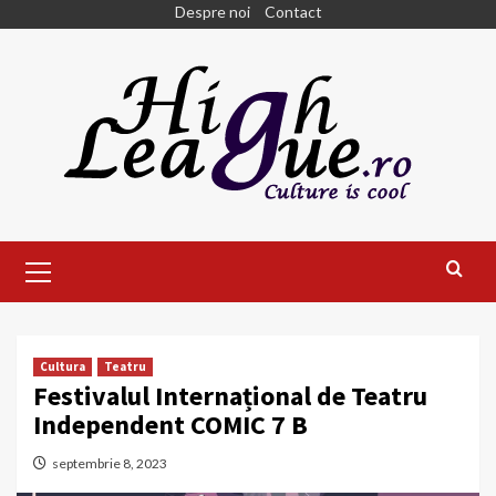
Skip
Despre noi
Contact
to
content
Primary
Menu
Cultura
Teatru
Festivalul Internațional de Teatru
Independent COMIC 7 B
septembrie 8, 2023