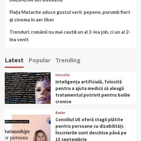
Piața Matache aduce gustul verii: pepene, porumb fiert
și cinema în aer liber
Trenduri: românii nu mai caută un al 2-lea job, ci un al 2-
lea venit
Latest
Popular
Trending
Inovatie
Inteligența artificială, folosită
pentru a ajuta medicii să aleagă
tratamentul potrivit pentru bolile
cronice
Radar
Consiliul UE oferă stagii plătite
pentru persoane cu dizabilități.
Înscrierile sunt deschise până pe
15 septembrie