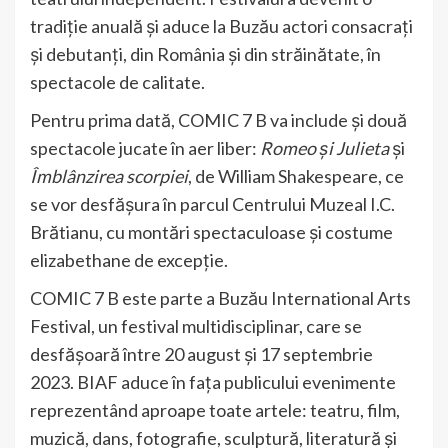
tradiție anuală și aduce la Buzău actori consacrați
și debutanți, din România și din străinătate, în
spectacole de calitate.
Pentru prima dată, COMIC 7 B va include și două
spectacole jucate în aer liber:
Romeo și Julieta
și
Îmblânzirea scorpiei
, de William Shakespeare, ce
se vor desfășura în parcul Centrului Muzeal I.C.
Brătianu, cu montări spectaculoase și costume
elizabethane de excepție.
COMIC 7 B este parte a Buzău International Arts
Festival, un festival multidisciplinar, care se
desfășoară între 20 august și 17 septembrie
2023. BIAF aduce în fața publicului evenimente
reprezentând aproape toate artele: teatru, film,
muzică, dans, fotografie, sculptură, literatură și