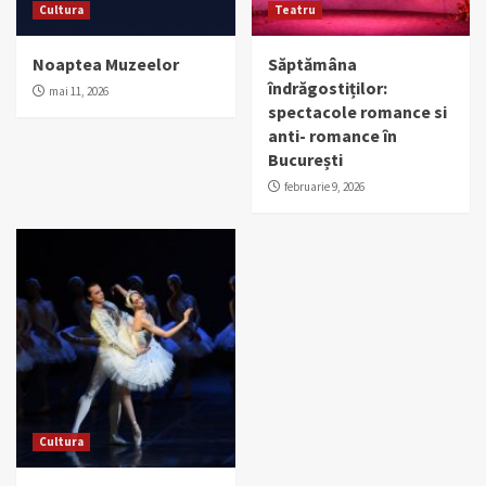
Cultura
Teatru
Noaptea Muzeelor
Săptămâna
îndrăgostiților:
mai 11, 2026
spectacole romance si
anti- romance în
București
februarie 9, 2026
Cultura