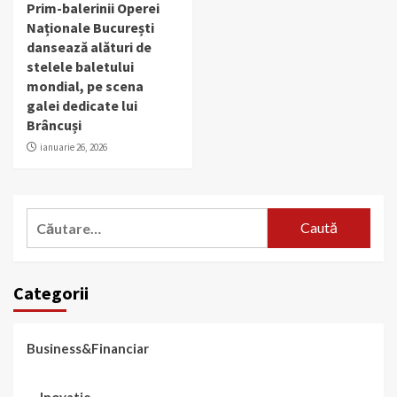
Prim-balerinii Operei
Naționale București
dansează alături de
stelele baletului
mondial, pe scena
galei dedicate lui
Brâncuși
ianuarie 26, 2026
Caută
după:
Categorii
Business&Financiar
Inovatie