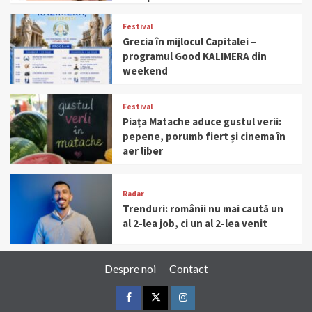
Festival
Grecia în mijlocul Capitalei –
programul Good KALIMERA din
weekend
Festival
Piața Matache aduce gustul verii:
pepene, porumb fiert și cinema în
aer liber
Radar
Trenduri: românii nu mai caută un
al 2-lea job, ci un al 2-lea venit
Despre noi
Contact
Facebook
Twitter
Instagram