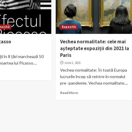
pozitii
Expozitii
casso
Vechea normalitate: cele mai
așteptate expoziții din 2021 la
Paris
ii în 8 țări marchează 50
moartea lui Picasso....
iunie 1, 2021
Vechea normalitate: În toată Europa
lucrurile încep să reintre în normalul
pre -pandemie. Vechea normalitate....
Read More