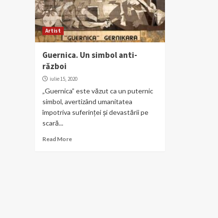
Artist
Guernica. Un simbol anti-
război
iulie 15, 2020
„Guernica” este văzut ca un puternic
simbol, avertizând umanitatea
împotriva suferinței și devastării pe
scară...
Read More