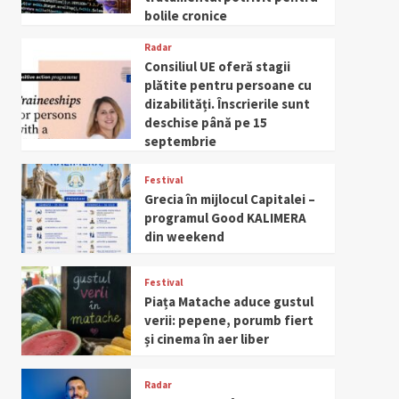
bolile cronice
Radar
Consiliul UE oferă stagii
plătite pentru persoane cu
dizabilități. Înscrierile sunt
deschise până pe 15
septembrie
Festival
Grecia în mijlocul Capitalei –
programul Good KALIMERA
din weekend
Festival
Piața Matache aduce gustul
verii: pepene, porumb fiert
și cinema în aer liber
Radar