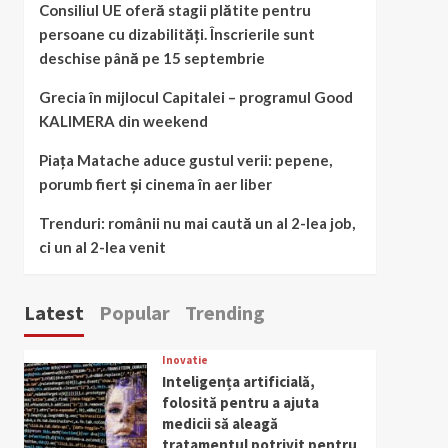
Consiliul UE oferă stagii plătite pentru
persoane cu dizabilități. Înscrierile sunt
deschise până pe 15 septembrie
Grecia în mijlocul Capitalei – programul Good
KALIMERA din weekend
Piața Matache aduce gustul verii: pepene,
porumb fiert și cinema în aer liber
Trenduri: românii nu mai caută un al 2-lea job,
ci un al 2-lea venit
Latest
Popular
Trending
Inovatie
Inteligența artificială,
folosită pentru a ajuta
medicii să aleagă
tratamentul potrivit pentru