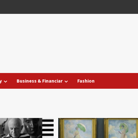
y
Business & Financiar
Fashion