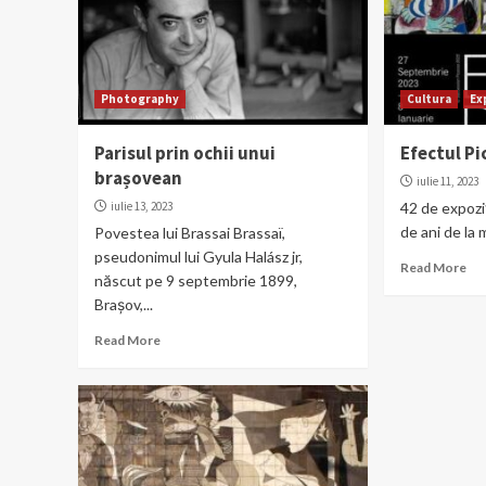
Photography
Cultura
Ex
Parisul prin ochii unui
Efectul Pi
brașovean
iulie 11, 2023
iulie 13, 2023
42 de expoziț
de ani de la 
Povestea lui Brassai Brassaï,
pseudonimul lui Gyula Halász jr,
Read More
născut pe 9 septembrie 1899,
Brașov,...
Read More