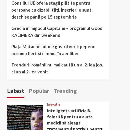
Consiliul UE oferă stagii plătite pentru
persoane cu dizabilități. Înscrierile sunt
deschise până pe 15 septembrie
Grecia în mijlocul Capitalei – programul Good
KALIMERA din weekend
Piața Matache aduce gustul verii: pepene,
porumb fiert și cinema în aer liber
Trenduri: românii nu mai caută un al 2-lea job,
ci un al 2-lea venit
Latest
Popular
Trending
Inovatie
Inteligența artificială,
folosită pentru a ajuta
medicii să aleagă
tratamentul potrivit pentru