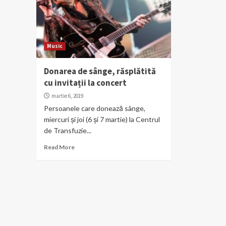
Music
Donarea de sânge, răsplătită
cu invitații la concert
martie 6, 2019
Persoanele care donează sânge,
miercuri și joi (6 și 7 martie) la Centrul
de Transfuzie...
Read More