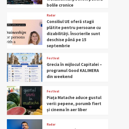
bolile cronice
Radar
Consiliul UE oferă stagii
plătite pentru persoane cu
dizabilități. Înscrierile sunt
deschise până pe 15
septembrie
Festival
Grecia în mijlocul Capitalei –
programul Good KALIMERA
din weekend
Festival
Piața Matache aduce gustul
verii: pepene, porumb fiert
și cinema în aer liber
Radar