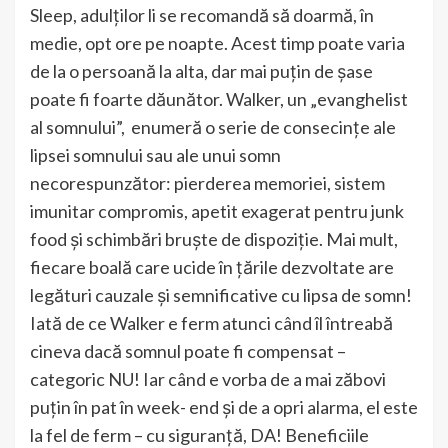
Sleep, adulților li se recomandă să doarmă, în
medie, opt ore pe noapte. Acest timp poate varia
de la o persoană la alta, dar mai puțin de șase
poate fi foarte dăunător. Walker, un „evanghelist
al somnului”, enumeră o serie de consecințe ale
lipsei somnului sau ale unui somn
necorespunzător: pierderea memoriei, sistem
imunitar compromis, apetit exagerat pentru junk
food și schimbări bruște de dispoziție. Mai mult,
fiecare boală care ucide în țările dezvoltate are
legături cauzale și semnificative cu lipsa de somn!
Iată de ce Walker e ferm atunci când îl întreabă
cineva dacă somnul poate fi compensat –
categoric NU! Iar când e vorba de a mai zăbovi
puțin în pat în week- end și de a opri alarma, el este
la fel de ferm – cu siguranță, DA! Beneficiile