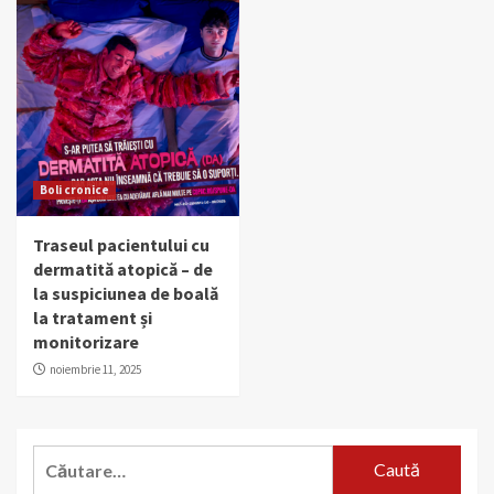
Boli cronice
Traseul pacientului cu
dermatită atopică – de
la suspiciunea de boală
la tratament și
monitorizare
noiembrie 11, 2025
Caută
după: