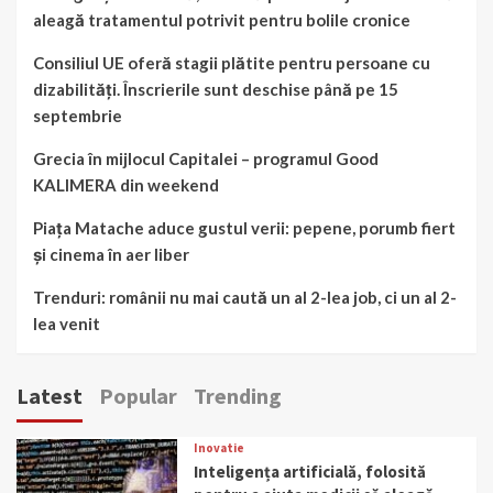
aleagă tratamentul potrivit pentru bolile cronice
Consiliul UE oferă stagii plătite pentru persoane cu
dizabilități. Înscrierile sunt deschise până pe 15
septembrie
Grecia în mijlocul Capitalei – programul Good
KALIMERA din weekend
Piața Matache aduce gustul verii: pepene, porumb fiert
și cinema în aer liber
Trenduri: românii nu mai caută un al 2-lea job, ci un al 2-
lea venit
Latest
Popular
Trending
Inovatie
Inteligența artificială, folosită