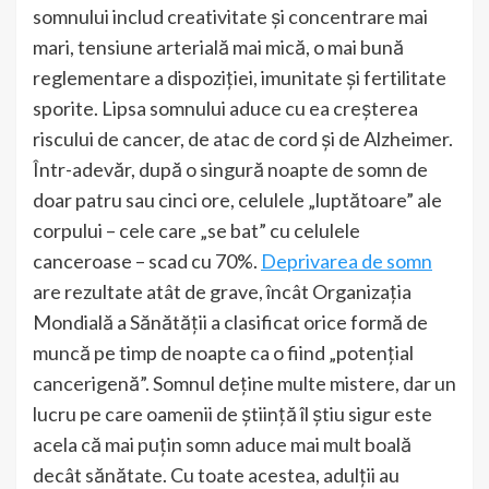
somnului includ creativitate și concentrare mai
mari, tensiune arterială mai mică, o mai bună
reglementare a dispoziției, imunitate și fertilitate
sporite. Lipsa somnului aduce cu ea creșterea
riscului de cancer, de atac de cord și de Alzheimer.
Într-adevăr, după o singură noapte de somn de
doar patru sau cinci ore, celulele „luptătoare” ale
corpului – cele care „se bat” cu celulele
canceroase – scad cu 70%.
Deprivarea de somn
are rezultate atât de grave, încât Organizația
Mondială a Sănătății a clasificat orice formă de
muncă pe timp de noapte ca o fiind „potențial
cancerigenă”. Somnul deține multe mistere, dar un
lucru pe care oamenii de știință îl știu sigur este
acela că mai puțin somn aduce mai mult boală
decât sănătate. Cu toate acestea, adulții au