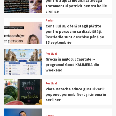
pentru a ajuta medicii să aleagă
tratamentul potrivit pentru bolile
cronice
Radar
Consiliul UE oferă stagii plătite
pentru persoane cu dizabilități.
Înscrierile sunt deschise până pe
15 septembrie
Festival
Grecia în mijlocul Capitalei –
programul Good KALIMERA din
weekend
Festival
Piața Matache aduce gustul verii:
pepene, porumb fiert și cinema în
aer liber
Radar