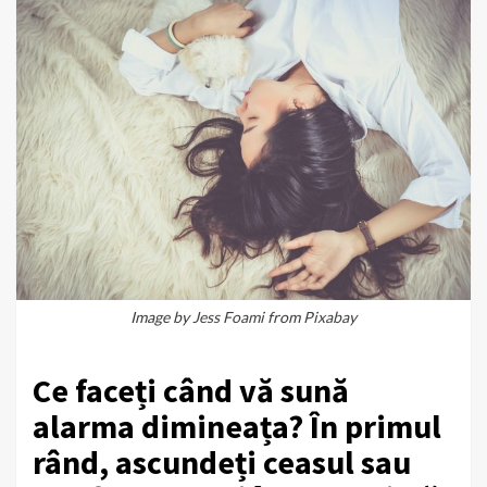
Image by
Jess Foami
from
Pixabay
Ce faceți când vă sună
alarma dimineața? În primul
rând, ascundeți ceasul sau