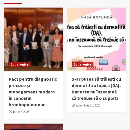
Boli cronice
Boli cronice
Pact pentru diagnostic
S-ar putea să trăiești cu
precoce și
dermatită atopică (DA).
management modern
Dar asta nu înseamnă
în cancerul
că trebuie să o suporți
bronhopulmonar
noiembrie 21, 2025
iunie 2, 2026