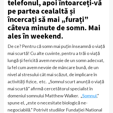
telefonul, apoi întoarceți-vă
pe partea cealaltă și
încercați să mai „furați”
câteva minute de somn. Mai
ales în weekend.
De ce? Pentru că somn mai puțin înseamnă o viață
mai scurtă! Cu alte cuvinte, pentru a trăi o viață
lungă și fericită avem nevoie de un somn adecvat,
la fel cum avem nevoie de mâncare bună, de un
nivel al stresului cât mai scăzut, de implicare în
activități fizice, etc. „Somnul scurt anunță o viață
mai scurtă” afirmă cercetătorul specialist în
domeniul somnului Matthew Walker. „
Somnul
,”
spune el, „este o necesitate biologică ne-
negociabilă.” Potrivit studiilor Fundației National