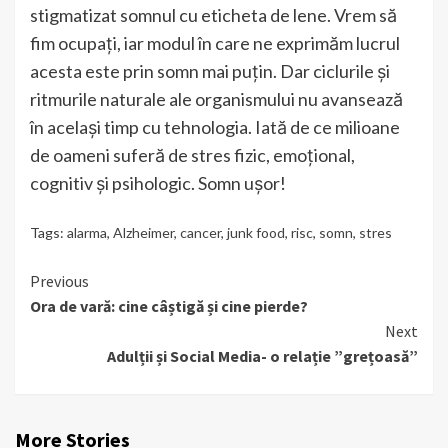
stigmatizat somnul cu eticheta de lene. Vrem să
fim ocupați, iar modul în care ne exprimăm lucrul
acesta este prin somn mai puțin. Dar ciclurile și
ritmurile naturale ale organismului nu avansează
în același timp cu tehnologia. Iată de ce milioane
de oameni suferă de stres fizic, emoțional,
cognitiv și psihologic. Somn ușor!
Tags:
alarma
,
Alzheimer
,
cancer
,
junk food
,
risc
,
somn
,
stres
Continue
Previous
Ora de vară: cine câștigă și cine pierde?
Reading
Next
Adulții și Social Media- o relație ”grețoasă”
More Stories