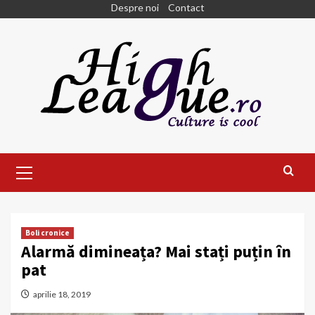
Skip
Despre noi
Contact
to
content
Primary
Menu
Boli cronice
Alarmă dimineața? Mai stați puțin în
pat
aprilie 18, 2019