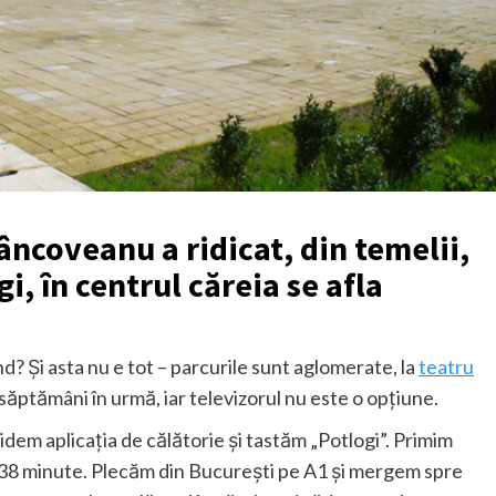
âncoveanu a ridicat, din temelii,
, în centrul căreia se afla
d? Și asta nu e tot – parcurile sunt aglomerate, la
teatru
săptămâni în urmă, iar televizorul nu este o opțiune.
dem aplicația de călătorie și tastăm „Potlogi”. Primim
, 38 minute. Plecăm din București pe A1 și mergem spre