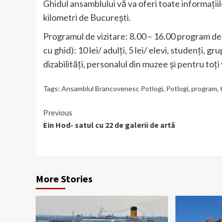
Ghidul ansamblului vă va oferi toate informați
kilometri de București.
Programul de vizitare: 8.00 – 16.00 program de 
cu ghid): 10 lei/ adulți, 5 lei/ elevi, studenţi, 
dizabilităţi, personalul din muzee și pentru toți v
Tags:
Ansamblul Brancovenesc Potlogi
,
Potlogi
,
program
,
Continue
Previous
Ein Hod- satul cu 22 de galerii de artă
Reading
More Stories