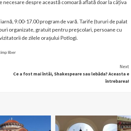
ile necesare despre această comoară aflată doar la câțiva
iarnă, 9.00-17.00 program de vară. Tarife (tururi de palat
grupuri organizate, gratuit pentru preşcolari, persoane cu
izitatorii de zilele orașului Potlogi.
timp liber
Next
Ce a fost mai întâi, Shakespeare sau lebăda? Aceasta e
întrebarea!