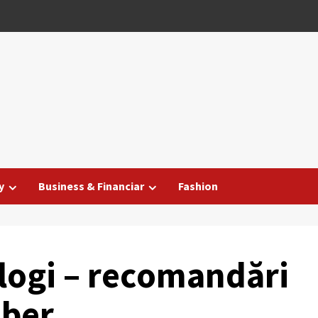
y
Business & Financiar
Fashion
tlogi – recomandări
iber