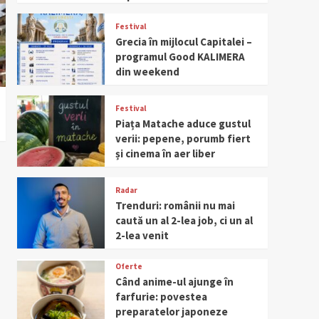
Festival
Grecia în mijlocul Capitalei –
programul Good KALIMERA
din weekend
Festival
Piața Matache aduce gustul
verii: pepene, porumb fiert
și cinema în aer liber
Radar
Trenduri: românii nu mai
caută un al 2-lea job, ci un al
2-lea venit
Oferte
Când anime-ul ajunge în
farfurie: povestea
preparatelor japoneze