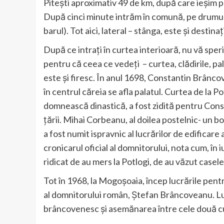
Pitești aproximativ 49 de km, după care ieșim p
După cinci minute intrăm în comună, pe drumul pr
barul). Tot aici, lateral – stânga, este și destina
După ce intrați în curtea interioară, nu vă sper
pentru că ceea ce vedeți – curtea, clădirile, 
este și firesc. În anul 1698, Constantin Brâncov
în centrul căreia se afla palatul. Curtea de la P
domnească dinastică, a fost zidită pentru Const
țării. Mihai Corbeanu, al doilea postelnic- un bo
a fost numit ispravnic al lucrărilor de edifica
cronicarul oficial al domnitorului, nota cum, în i
ridicat de au mers la Potlogi, de au văzut casele
Tot în 1968, la Mogoşoaia, încep lucrările pentru
al domnitorului român, Ştefan Brâncoveanu. Lucră
brâncovenesc și asemănarea între cele două cu