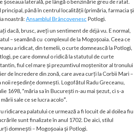
e șoseaua laterală, pe lângă o benzinărie greu de ratat.
incipal, până în centrul localității (primăria, farmacia și
ția noastră:
Ansamblul Brâncovenesc
Potlogi.
iați dacă, brusc, aveți un sentiment de déjà vu. E normal,
palatul – seamănă cu complexul de la Mogoșoaia. Ceea ce
eanu a ridicat, din temelii, o curte domnească la Potlogi,
otlogi, pe care domnul o ridică la statutul de curte
antin, fiul cel mare și prezumtivul moștenitor al tronului
ier de încredere din zonă, care avea curți la Corbii Mari –
re a noii reședințe domnești. Logofătul Radu Greceanu,
ulie 1698, “măria sa în București n-au mai șezut, ci s-a
 mării sale ce se lucra acoloˮ.
 ridicarea palatului ce urmează a fi locuit de al doilea fiu
rile sunt finalizate în anul 1702. De aici, stilul
rți domnești – Mogoșoaia și Potlogi.