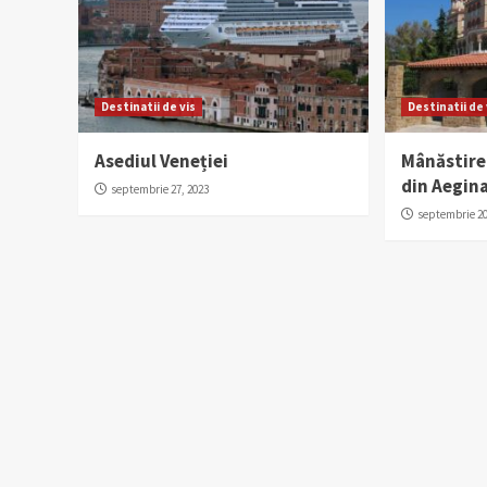
Destinatii de vis
Destinatii de 
Asediul Veneției
Mânăstire
din Aegin
septembrie 27, 2023
septembrie 20