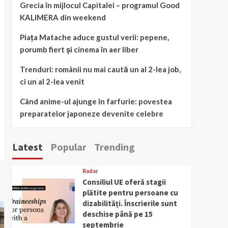
Grecia în mijlocul Capitalei – programul Good
KALIMERA din weekend
Piața Matache aduce gustul verii: pepene,
porumb fiert și cinema în aer liber
Trenduri: românii nu mai caută un al 2-lea job,
ci un al 2-lea venit
Când anime-ul ajunge în farfurie: povestea
preparatelor japoneze devenite celebre
Latest
Popular
Trending
Radar
Consiliul UE oferă stagii
plătite pentru persoane cu
dizabilități. Înscrierile sunt
deschise până pe 15
septembrie