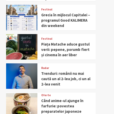
Festival
Grecia în mijlocul Capitalei –
programul Good KALIMERA
din weekend
Festival
Piața Matache aduce gustul
verii: pepene, porumb fiert
și cinema în aer liber
Radar
Trenduri: românii nu mai
caută un al 2-lea job, ci un al
2-lea venit
Oferte
Când anime-ul ajunge în
farfurie: povestea
preparatelor japoneze