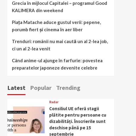
Grecia în mijlocul Capitalei – programul Good
KALIMERA din weekend
Piața Matache aduce gustul verii: pepene,
porumb fiert și cinema în aer liber
Trenduri: românii nu mai caută un al 2-lea job,
ci un al 2-lea venit
Când anime-ul ajunge în farfurie: povestea
preparatelor japoneze devenite celebre
Latest
Popular
Trending
Radar
Consiliul UE oferă stagii
plătite pentru persoane cu
dizabilități. Înscrierile sunt
deschise până pe 15
septembrie