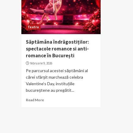
Teatru
Săptămâna îndrăgostiților:
spectacole romance si anti-
romance în București
februarie 9, 2026
Pe parcursul acestei săptămâni al
cărei sfârșit marchează celebra
Valentine‘s Day, instituțiile
bucureștene au pregătit...
Read More