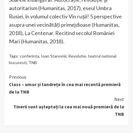
autoritarism (Humanitas, 2017), eseul Umbra
Rusiei, în volumul colectiv Vin rușii! 5 perspective
asupra unei vecinătăți primejdioase (Humanitas,
2018), La Centenar. Recitind secolul României
Mari (Humanitas, 2018).
Tags:
conferinta
,
Ioan Stanomir
,
Revolutie
,
teatrul national
bucuresti
,
TNB
Continue
Previous
Class – umor și tandrețe în cea mai recentă premieră
Reading
de la TNB
Next
Tinerii sunt așteptați la cea mai nouă premieră de la
TNB