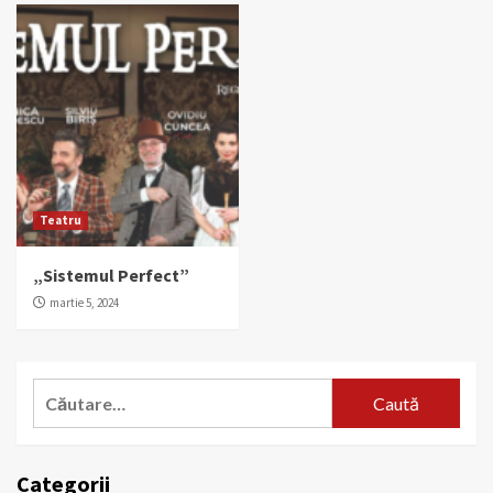
Teatru
„Sistemul Perfect”
martie 5, 2024
Caută
după:
Categorii