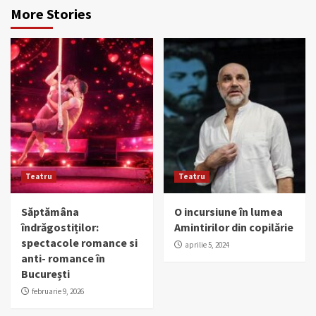
More Stories
Teatru
Teatru
Săptămâna
O incursiune în lumea
îndrăgostiților:
Amintirilor din copilărie
spectacole romance si
aprilie 5, 2024
anti- romance în
București
februarie 9, 2026