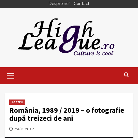
Skip
Despre noi
Contact
to
content
Primary
Menu
Teatru
România, 1989 / 2019 – o fotografie
după treizeci de ani
mai 3, 2019