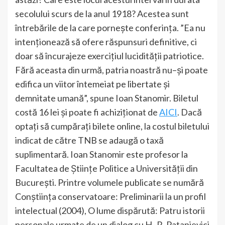
secolului scurs de la anul 1918? Acestea sunt
întrebările de la care porneşte conferinţa. ”Ea nu
intenţionează să ofere răspunsuri definitive, ci
doar să încurajeze exerciţiul lucidităţii patriotice.
Fără aceasta din urmă, patria noastră nu–şi poate
edifica un viitor întemeiat pe libertate şi
demnitate umană”, spune Ioan Stanomir. Biletul
costă 16 lei și poate fi achiziționat de
AICI
. Dacă
optați să cumpărați bilete online, la costul biletului
indicat de către TNB se adaugă o taxă
suplimentară. Ioan Stanomir este profesor la
Facultatea de Ştiinţe Politice a Universităţii din
Bucureşti. Printre volumele publicate se numără
Conştiinţa conservatoare: Preliminarii la un profil
intelectual (2004), O lume dispărută: Patru istorii
personale urmate de un dialog cu H.-R. Patapievici