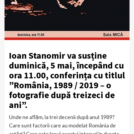
Ioan Stanomir va susține
duminică, 5 mai, începând cu
ora 11.00, conferința cu titlul
”România, 1989 / 2019 – o
fotografie după treizeci de
ani”.
Unde ne aflăm, la trei decenii după anul 1989?
Care sunt factorii care au modelat România de
astăzi? Care este locul acestui interval în durata