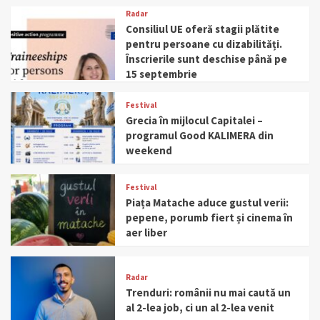
Radar
Consiliul UE oferă stagii plătite
pentru persoane cu dizabilități.
Înscrierile sunt deschise până pe
15 septembrie
Festival
Grecia în mijlocul Capitalei –
programul Good KALIMERA din
weekend
Festival
Piața Matache aduce gustul verii:
pepene, porumb fiert și cinema în
aer liber
Radar
Trenduri: românii nu mai caută un
al 2-lea job, ci un al 2-lea venit